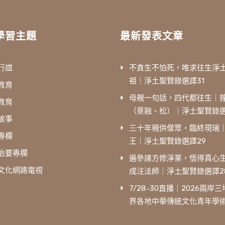
學習主題
最新發表文章
行誼
不貪生不怕死，唯求往生淨
祖｜淨土聖賢錄選譯31
教育
母親一句話，四代都往生｜
教育
（景融、松）｜淨土聖賢錄選
故事
三十年親供僧眾，臨終現瑞
專欄
王｜淨土聖賢錄選譯29
治要專欄
遍參諸方修淨業，悟得真心
文化網路電視
成注法師｜淨土聖賢錄選譯2
7/28‒30直播｜2026兩岸
界各地中華傳統文化青年學