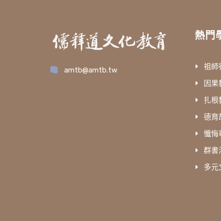
熱門
祖師
amtb@amtb.tw
因果
扎根
德育
懺悔
群書
多元