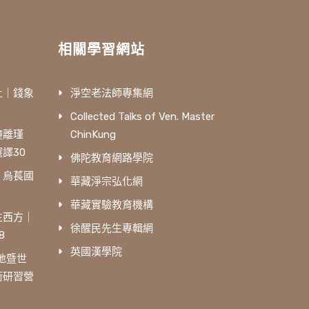
相關學習網站
土｜錢象
淨空老法師專集網
Collected Talks of Ven. Master
鐘離瑾
ChinKung
譯30
佛陀教育網路學院
｜烏萇國
華藏淨宗弘化網
華藏實驗教育機構
生西方｜
徐醒民先生專輯網
8
英國漢學院
三地暨世
術研習營