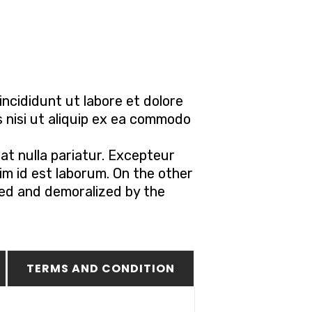
ncididunt ut labore et dolore
s nisi ut aliquip ex ea commodo
iat nulla pariatur. Excepteur
nim id est laborum. On the other
led and demoralized by the
TERMS AND CONDITION