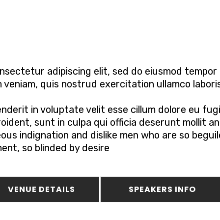
nsectetur adipiscing elit, sed do eiusmod tempor i
 veniam, quis nostrud exercitation ullamco labori
nderit in voluptate velit esse cillum dolore eu fug
ident, sunt in culpa qui officia deserunt mollit a
ous indignation and dislike men who are so begui
nt, so blinded by desire
VENUE DETAILS
SPEAKERS INFO