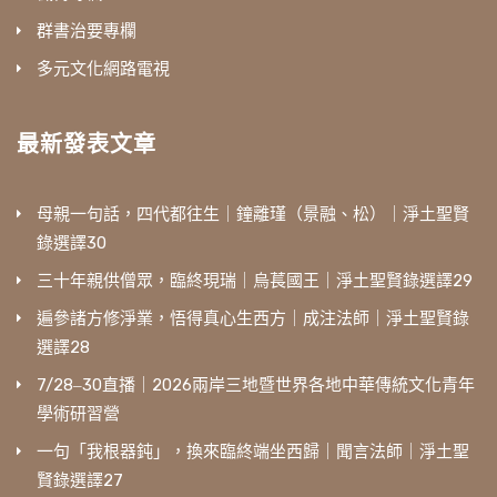
群書治要專欄
多元文化網路電視
最新發表文章
母親一句話，四代都往生｜鐘離瑾（景融、松）｜淨土聖賢
錄選譯30
三十年親供僧眾，臨終現瑞｜烏萇國王｜淨土聖賢錄選譯29
遍參諸方修淨業，悟得真心生西方｜成注法師｜淨土聖賢錄
選譯28
7/28‒30直播｜2026兩岸三地暨世界各地中華傳統文化青年
學術研習營
一句「我根器鈍」，換來臨終端坐西歸｜聞言法師｜淨土聖
賢錄選譯27