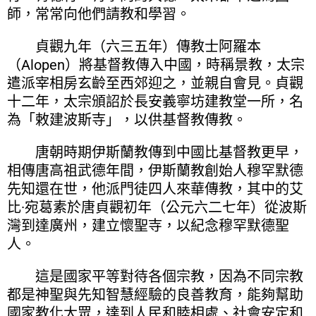
師，常常向他們請教和學習。
貞觀九年（六三五年）傳教士阿羅本
（Alopen）將基督教傳入中國，時稱景教，太宗
遣派宰相房玄齡至西郊迎之，並親自會見。貞觀
十二年，太宗頒詔於長安義寧坊建教堂一所，名
為「敕建波斯寺」，以供基督教傳教。
唐朝時期伊斯蘭教傳到中國比基督教更早，
相傳唐高祖武德年間，伊斯蘭教創始人穆罕默德
先知還在世，他派門徒四人來華傳教，其中的艾
比·宛葛素於唐貞觀初年（公元六二七年）從波斯
灣到達廣州，建立懷聖寺，以紀念穆罕默德聖
人。
這是國家平等對待各個宗教，因為不同宗教
都是神聖與先知智慧經驗的良善教育，能夠幫助
國家教化大眾，達到人民和睦相處、社會安定和