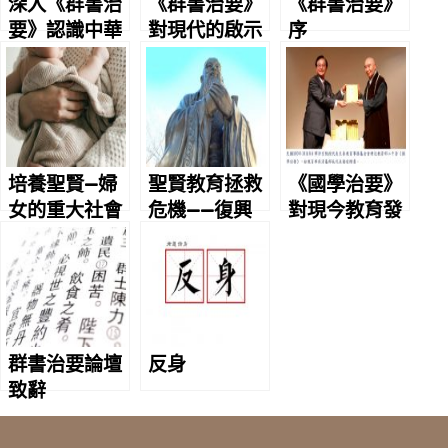
深入《群書治
《群書治要》
《群書治要》
要》認識中華
對現代的啟示
序
文化
培養聖賢—婦
聖賢教育拯救
《國學治要》
女的重大社會
危機——復興
對現今教育發
責任
中華文化救世
展的重要性
界
群書治要論壇
反身
致辭