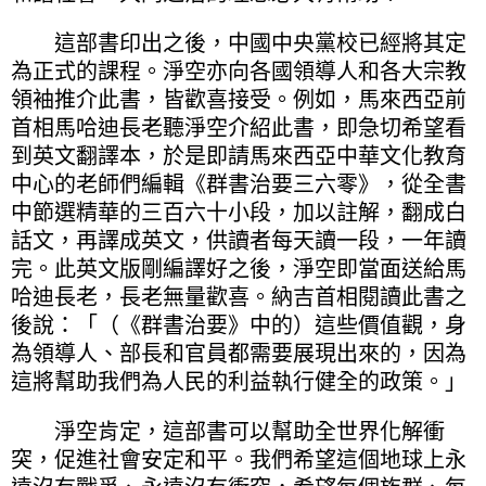
這部書印出之後，中國中央黨校已經將其定
為正式的課程。淨空亦向各國領導人和各大宗教
領袖推介此書，皆歡喜接受。例如，馬來西亞前
首相馬哈迪長老聽淨空介紹此書，即急切希望看
到英文翻譯本，於是即請馬來西亞中華文化教育
中心的老師們編輯《群書治要三六零》，從全書
中節選精華的三百六十小段，加以註解，翻成白
話文，再譯成英文，供讀者每天讀一段，一年讀
完。此英文版剛編譯好之後，淨空即當面送給馬
哈迪長老，長老無量歡喜。納吉首相閱讀此書之
後說：「（《群書治要》中的）這些價值觀，身
為領導人、部長和官員都需要展現出來的，因為
這將幫助我們為人民的利益執行健全的政策。」
淨空肯定，這部書可以幫助全世界化解衝
突，促進社會安定和平。我們希望這個地球上永