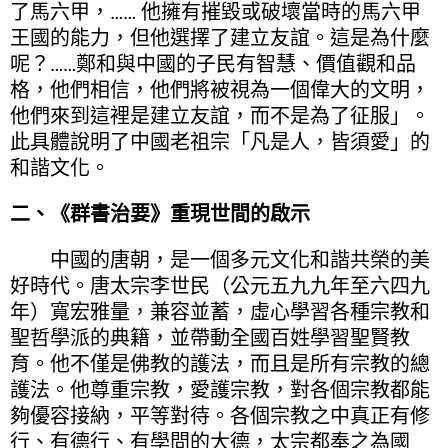
了馬六甲，…… 他擁有摧毀或破壞當時的馬六甲
王國的能力，但他選擇了建立友誼。這是為什麼
呢？……鄭和與中國的子民有智慧、價值觀和品
格，他們相信，他們將被視為一個偉大的文明，
他們來到這裡是建立友誼，而不是為了征服」。
此具體說明了中國老祖宗「凡是人，皆須愛」的
和諧文化。
二、《群書治要》重現世間的啟示
中國的唐朝，是一個多元文化和諧共榮的美
好時代。唐太宗李世民（公元五九九年至六四九
年）寬宏雅量，兼容並蓄，虛心學習各種宗教和
聖哲學派的典籍，並帶動全國百姓學習聖賢教
育。他不僅是佛教的護法，而且是所有宗教的總
護法。他尊重宗教，愛護宗教，對各個宗教都能
夠優容接納，平等對待。各個宗教之中真正有修
行、有德行、有學問的大德，太宗都奉之為國