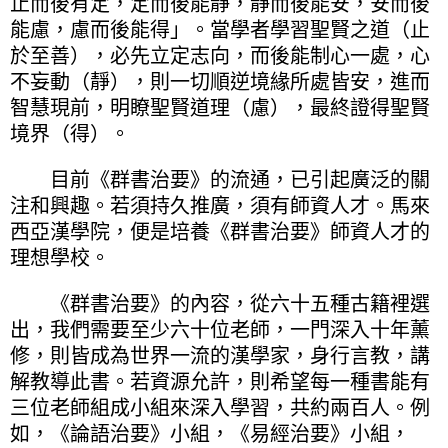
止而後有定，定而後能靜，靜而後能安，安而後
能慮，慮而後能得」。當學者學習聖賢之道（止
於至善），必先立定志向，而後能制心一處，心
不妄動（靜），則一切順逆境緣所處皆安，進而
智慧現前，明瞭聖賢道理（慮），最終證得聖賢
境界（得）。
目前《群書治要》的流通，已引起廣泛的關
注和興趣。若須持久推廣，須有師資人才。馬來
西亞漢學院，便是培養《群書治要》師資人才的
理想學校。
《群書治要》的內容，從六十五種古籍裡選
出，我們需要至少六十位老師，一門深入十年薰
修，則皆成為世界一流的漢學家，身行言教，講
解教導此書。若資源允許，則希望每一種書能有
三位老師組成小組來深入學習，共約兩百人。例
如，《論語治要》小組，《易經治要》小組，