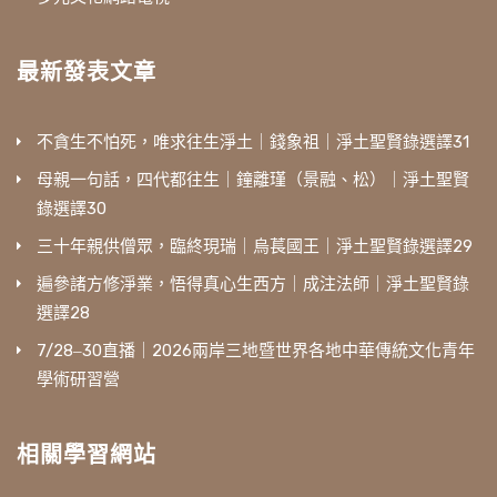
最新發表文章
不貪生不怕死，唯求往生淨土｜錢象祖｜淨土聖賢錄選譯31
母親一句話，四代都往生｜鐘離瑾（景融、松）｜淨土聖賢
錄選譯30
三十年親供僧眾，臨終現瑞｜烏萇國王｜淨土聖賢錄選譯29
遍參諸方修淨業，悟得真心生西方｜成注法師｜淨土聖賢錄
選譯28
7/28‒30直播｜2026兩岸三地暨世界各地中華傳統文化青年
學術研習營
相關學習網站