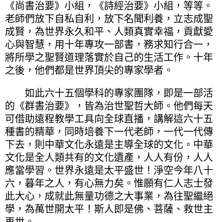
《尚書治要》小組，《詩經治要》小組，等等。
老師們放下自私自利，放下名聞利養，立志成聖
成賢，為世界永久和平、人類真實幸福，貢獻愛
心與智慧，用十年專攻一部書，務求知行合一，
將所學之聖賢道理落實於自己的生活工作。十年
之後，他們都是世界頂尖的專家學者。
如此六十五個學科的專家團隊，即是一部活
的《群書治要》，皆為治世聖哲大師。他們每天
可借助遠程教學工具向全球直播，講解這六十五
種書的精華，同時培養下一代老師，一代一代傳
下去，則中華文化永遠是主導全球的文化。中華
文化是全人類共有的文化遺產，人人有份，人人
應當學習。世界永遠是太平盛世！淨空今年八十
六，暮年之人，有心無力矣。惟願有仁人志士發
此大心，成就此無量功德之大事業，為往聖繼絕
學，為萬世開太平！斯人即是佛、菩薩、救世主
再世。