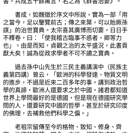
書，共成五十餘萬言，名之為《群書治要》。
書成，如魏徵於序文中所說，實為一部「用
之當今，足以鑒覽前古；傳之來葉，可以貽厥孫
謀」的治世寶典。太宗喜其廣博而切要，日日手
不釋卷，曰：「使我稽古臨事不惑者，卿等力
也」。由是而知，貞觀之治的太平盛況，此書貢
獻大矣！誠為從政求學者不可不讀之寶典。
過去孫中山先生於三民主義講演中（民族主
義第四講）曾云，「歐洲的科學發達、物質文明
的進步，不過是近來二百多年的事。講到政治哲
學的真諦，歐洲人還要求之於中國。諸君都知道
世界上學問最好的是德國，但是現在德國研究學
問的人，還要研究中國的哲學，甚至於研究印度
的佛理，去補救他們科學之偏。」
老祖宗留傳至今的格物、致知、修身、齊