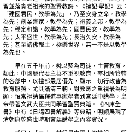
習並落實老祖宗的聖賢教誨。《禮記·學記》云：
「建國君民，教學為先」，乃至安身立命，教學
為先；創業齊家，教學為先；禮義之邦，教學為
先；穩定和諧，教學為先；國豐民安，教學為
先；太平盛世，教學為先；長治久安，教學為
先；甚至諸佛報土，極樂世界，無一不是以教學
為先也。
早在五千年前，舜以契為司徒，主管教育。
類此，中國歷代君主莫不重視教育，宰相所管轄
的各部中，以禮部最居優先，顯示一切行政皆為
教育服務。尤其滿清王朝，對教育之重視最為明
顯，恒常禮請儒釋道專家學者到宮廷中講學，皇
帝帶著文武大臣共同學習聖賢典籍。《四庫全
書》中有《日講四書解義》等典籍，明顯展現了
清朝康乾盛世時期宮廷講學之內容實況。