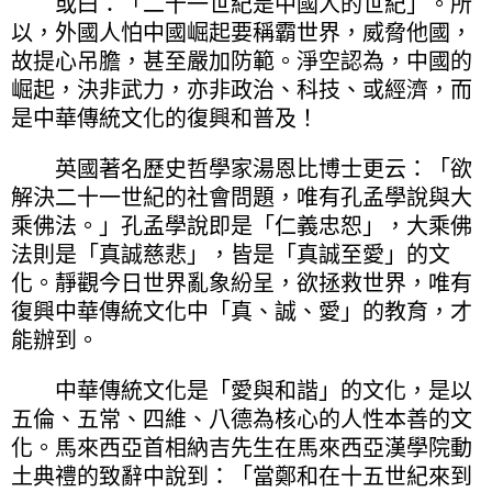
或曰：「二十一世紀是中國人的世紀」。所
以，外國人怕中國崛起要稱霸世界，威脅他國，
故提心吊膽，甚至嚴加防範。淨空認為，中國的
崛起，決非武力，亦非政治、科技、或經濟，而
是中華傳統文化的復興和普及！
英國著名歷史哲學家湯恩比博士更云：「欲
解決二十一世紀的社會問題，唯有孔孟學說與大
乘佛法。」孔孟學說即是「仁義忠恕」，大乘佛
法則是「真誠慈悲」，皆是「真誠至愛」的文
化。靜觀今日世界亂象紛呈，欲拯救世界，唯有
復興中華傳統文化中「真、誠、愛」的教育，才
能辦到。
中華傳統文化是「愛與和諧」的文化，是以
五倫、五常、四維、八德為核心的人性本善的文
化。馬來西亞首相納吉先生在馬來西亞漢學院動
土典禮的致辭中說到：「當鄭和在十五世紀來到