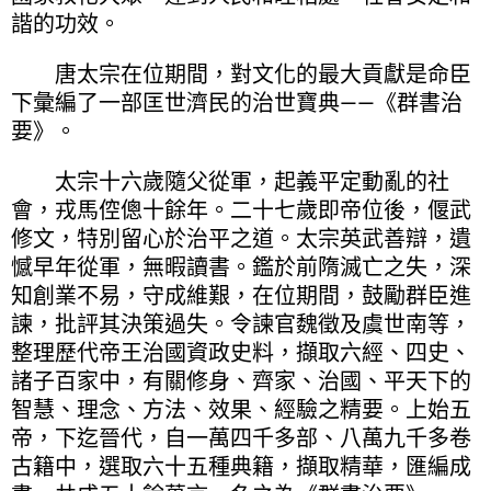
諧的功效。
唐太宗在位期間，對文化的最大貢獻是命臣
下彙編了一部匡世濟民的治世寶典——《群書治
要》。
太宗十六歲隨父從軍，起義平定動亂的社
會，戎馬倥傯十餘年。二十七歲即帝位後，偃武
修文，特別留心於治平之道。太宗英武善辯，遺
憾早年從軍，無暇讀書。鑑於前隋滅亡之失，深
知創業不易，守成維艱，在位期間，鼓勵群臣進
諫，批評其決策過失。令諫官魏徵及虞世南等，
整理歷代帝王治國資政史料，擷取六經、四史、
諸子百家中，有關修身、齊家、治國、平天下的
智慧、理念、方法、效果、經驗之精要。上始五
帝，下迄晉代，自一萬四千多部、八萬九千多卷
古籍中，選取六十五種典籍，擷取精華，匯編成