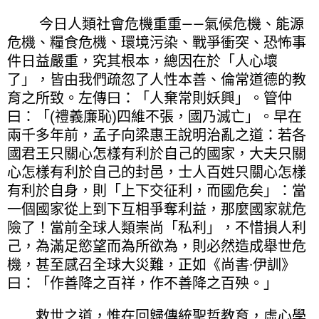
今日人類社會危機重重——氣候危機、能源
危機、糧食危機、環境污染、戰爭衝突、恐怖事
件日益嚴重，究其根本，總因在於「人心壞
了」，皆由我們疏忽了人性本善、倫常道德的教
育之所致。左傳曰：「人棄常則妖興」。管仲
曰：「(禮義廉恥)四維不張，國乃滅亡」。早在
兩千多年前，孟子向梁惠王說明治亂之道：若各
國君王只關心怎樣有利於自己的國家，大夫只關
心怎樣有利於自己的封邑，士人百姓只關心怎樣
有利於自身，則「上下交征利，而國危矣」：當
一個國家從上到下互相爭奪利益，那麼國家就危
險了！當前全球人類崇尚「私利」，不惜損人利
己，為滿足慾望而為所欲為，則必然造成舉世危
機，甚至感召全球大災難，正如《尚書·伊訓》
曰：「作善降之百祥，作不善降之百殃。」
救世之道，惟在回歸傳統聖哲教育，虛心學