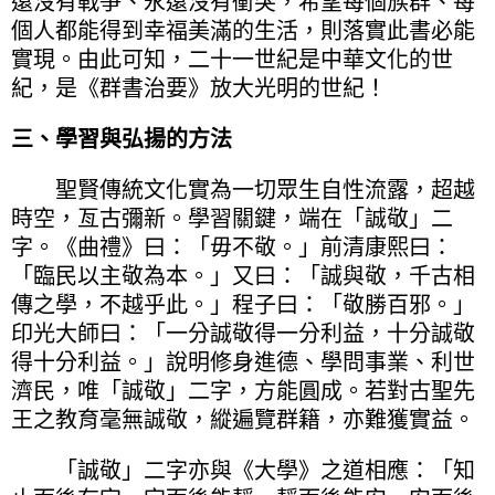
遠沒有戰爭、永遠沒有衝突，希望每個族群、每
個人都能得到幸福美滿的生活，則落實此書必能
實現。由此可知，二十一世紀是中華文化的世
紀，是《群書治要》放大光明的世紀！
三、學習與弘揚的方法
聖賢傳統文化實為一切眾生自性流露，超越
時空，亙古彌新。學習關鍵，端在「誠敬」二
字。《曲禮》曰：「毋不敬。」前清康熙曰：
「臨民以主敬為本。」又曰：「誠與敬，千古相
傳之學，不越乎此。」程子曰：「敬勝百邪。」
印光大師曰：「一分誠敬得一分利益，十分誠敬
得十分利益。」說明修身進德、學問事業、利世
濟民，唯「誠敬」二字，方能圓成。若對古聖先
王之教育毫無誠敬，縱遍覽群籍，亦難獲實益。
「誠敬」二字亦與《大學》之道相應：「知