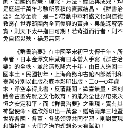
家、治國的智慧、理念、方法、經驗與成效，均
是歷經千萬年考驗所累積的寶藏結晶。《群書治
要》至珍至貴！是一部帶動中華和諧文化與道德
教育在世界範圍內全面復興的寶典。果能深解落
實，則天下太平指日可期！若背道而行者，則不
免自招災殃，禍患無窮。
《群書治要》在中國至宋初已失傳千年。所
幸者，日本金澤文庫藏有日本僧人手寫《群書治
要》的全帙。並於清乾隆六十年，由日人送回中
國本土。民國初年，上海商務印書館四部叢刊和
臺灣分別以此版為底本影印出版。二Ο一Ο年歲
末，淨空幸得此書，反覆翻閱，歡喜無量，深刻
體會古聖先賢之文化教育，的能為全世界帶來永
恆之安定和平，而《群書治要》之重現，實有其
神聖使命。遂欣然印出一萬套，贈給兩岸三地暨
世界各國、各黨、各級領導共同學習，則對實現
和諧社會、大同之治的理想必大有幫助！