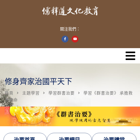
關注我們：
修身齊家治國平天下
首頁
主題學習
學習群書治要
學習《群書治要》 承擔救
世使命
治要首頁
治要綱目
治要講堂