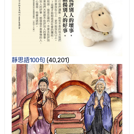
靜思語100句
(40,201)