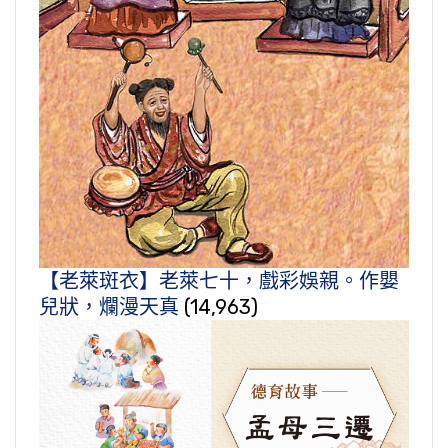
【老萊斑衣】老萊七十，戲彩娛親。作嬰
兒狀，爛漫天真
(14,963)