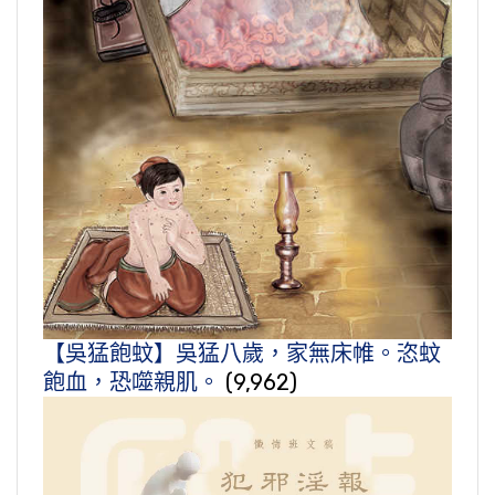
【吳猛飽蚊】吳猛八歲，家無床帷。恣蚊
飽血，恐噬親肌。
(9,962)