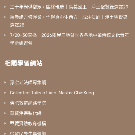
三十年親供僧眾，臨終現瑞｜烏萇國王｜淨土聖賢錄選譯29
遍參諸方修淨業，悟得真心生西方｜成注法師｜淨土聖賢錄
選譯28
7/28‒30直播｜2026兩岸三地暨世界各地中華傳統文化青年
學術研習營
相關學習網站
淨空老法師專集網
Collected Talks of Ven. Master ChinKung
佛陀教育網路學院
華藏淨宗弘化網
華藏實驗教育機構
徐醒民先生專輯網