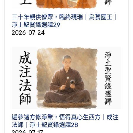
三十年親供僧眾，臨終現瑞｜烏萇國王｜
淨土聖賢錄選譯29
2026-07-24
遍參諸方修淨業，悟得真心生西方｜成注
法師｜淨土聖賢錄選譯28
2026-07-17