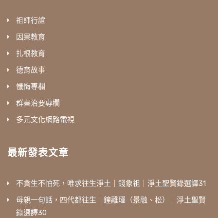
祖師行誼
因果教育
扎根教育
德育故事
懺悔專欄
群書治要專欄
多元文化網路電視
最新發表文章
不貪生不怕死，唯求往生淨土｜錢象祖｜淨土聖賢錄選譯31
母親一句話，四代都往生｜鐘離瑾（景融、松）｜淨土聖賢
錄選譯30