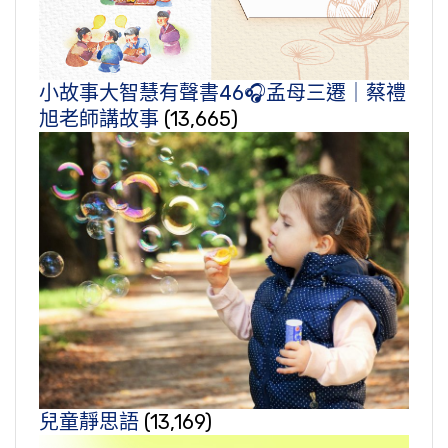
小故事大智慧有聲書46🎧孟母三遷｜蔡禮
旭老師講故事
(13,665)
兒童靜思語
(13,169)