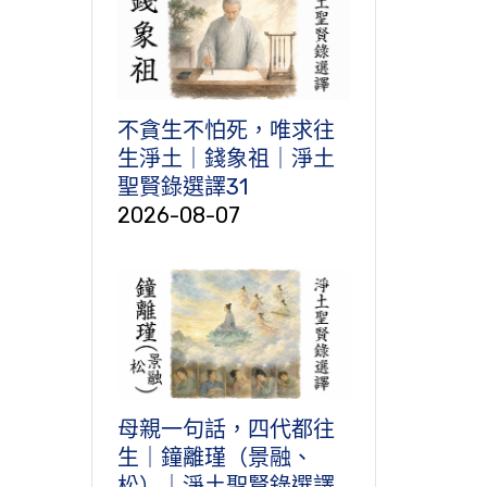
不貪生不怕死，唯求往
生淨土｜錢象祖｜淨土
聖賢錄選譯31
2026-08-07
母親一句話，四代都往
生｜鐘離瑾（景融、
松）｜淨土聖賢錄選譯