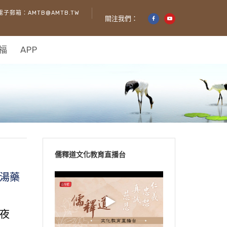
電子郵箱：AMTB@AMTB.TW
關注我們：
福
APP
儒釋道文化教育直播台
湯藥
夜