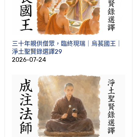
三十年親供僧眾，臨終現瑞｜烏萇國王｜
淨土聖賢錄選譯29
2026-07-24