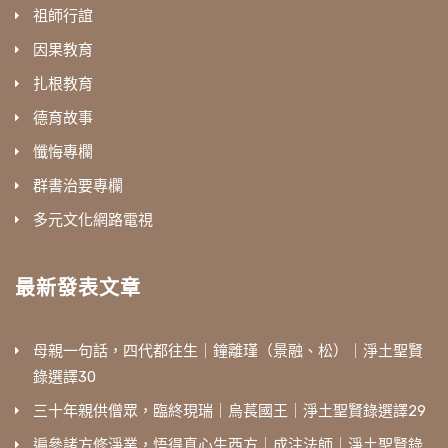
祖師行誼
因果教育
扎根教育
德育故事
懺悔專欄
群書治要專欄
多元文化網路電視
最新發表文章
母親一句話，四代都往生｜鐘離瑾（景融、松）｜淨土聖賢
錄選譯30
三十年親供僧眾，臨終現瑞｜烏萇國王｜淨土聖賢錄選譯29
遍參諸方修淨業，悟得真心生西方｜成注法師｜淨土聖賢錄