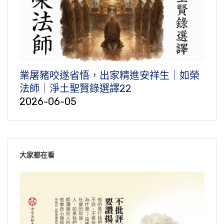
業屠豬咬遂省悟，出家精進安祥生｜如榮
法師｜淨土聖賢錄選譯22
2026-06-05
大家都在看