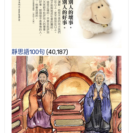
靜思語100句
(40,187)