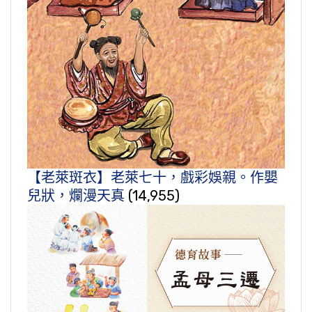
【老萊斑衣】老萊七十，戲彩娛親。作嬰
兒狀，爛漫天真
(14,955)