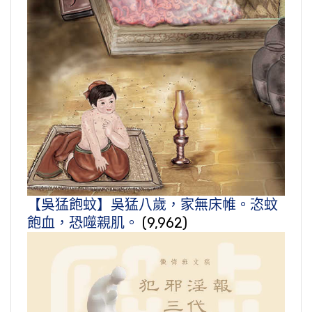
【吳猛飽蚊】吳猛八歲，家無床帷。恣蚊
飽血，恐噬親肌。
(9,962)