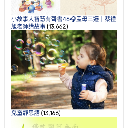
小故事大智慧有聲書46🎧孟母三遷｜蔡禮
旭老師講故事
(13,662)
兒童靜思語
(13,166)