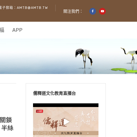
電子郵箱：AMTB@AMTB.TW
關注我們：
福
APP
儒釋道文化教育直播台
關鎖
．半絲