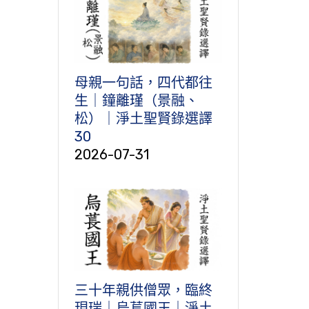
母親一句話，四代都往
生｜鐘離瑾（景融、
松）｜淨土聖賢錄選譯
30
2026-07-31
三十年親供僧眾，臨終
現瑞｜烏萇國王｜淨土