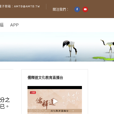
電子郵箱：AMTB@AMTB.TW
關注我們：
福
APP
儒釋道文化教育直播台
分之
已。