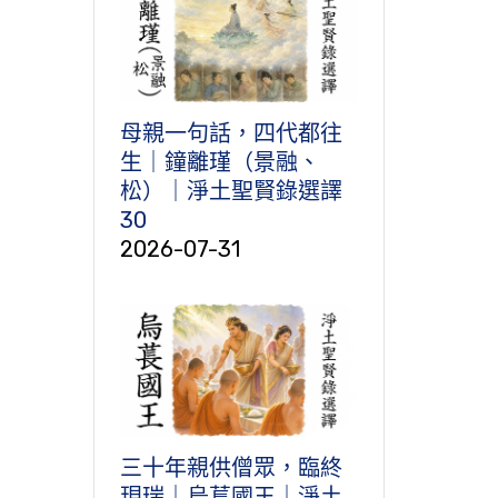
母親一句話，四代都往
生｜鐘離瑾（景融、
松）｜淨土聖賢錄選譯
30
2026-07-31
三十年親供僧眾，臨終
現瑞｜烏萇國王｜淨土