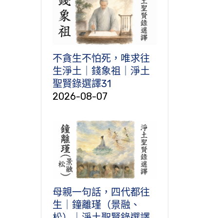
不貪生不怕死，唯求往
生淨土｜錢象祖｜淨土
聖賢錄選譯31
2026-08-07
母親一句話，四代都往
生｜鐘離瑾（景融、
松）｜淨土聖賢錄選譯