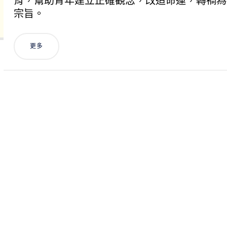
育，幫助青年建立正確觀念，改造命運，轉禍為
宗旨。
更多