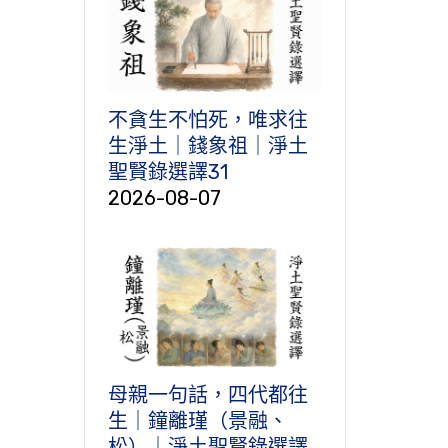
不貪生不怕死，唯求往
生淨土｜錢象祖｜淨土
聖賢錄選譯31
2026-08-07
母親一句話，四代都往
生｜鐘離瑾（景融、
松）｜淨土聖賢錄選譯