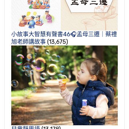
小故事大智慧有聲書46🎧孟母三遷｜蔡禮
旭老師講故事
(13,675)