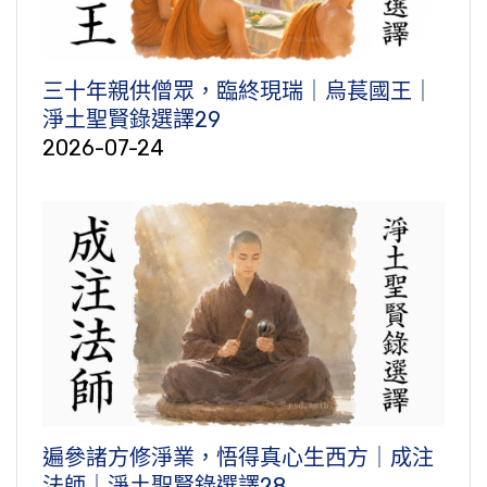
三十年親供僧眾，臨終現瑞｜烏萇國王｜
淨土聖賢錄選譯29
2026-07-24
遍參諸方修淨業，悟得真心生西方｜成注
法師｜淨土聖賢錄選譯28