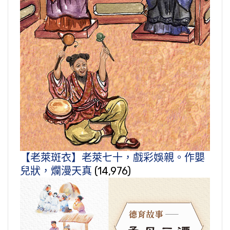
【老萊斑衣】老萊七十，戲彩娛親。作嬰
兒狀，爛漫天真
(14,976)