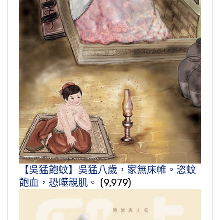
【吳猛飽蚊】吳猛八歲，家無床帷。恣蚊
飽血，恐噬親肌。
(9,979)