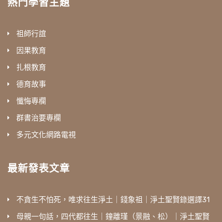
熱門學習主題
祖師行誼
因果教育
扎根教育
德育故事
懺悔專欄
群書治要專欄
多元文化網路電視
最新發表文章
不貪生不怕死，唯求往生淨土｜錢象祖｜淨土聖賢錄選譯31
母親一句話，四代都往生｜鐘離瑾（景融、松）｜淨土聖賢