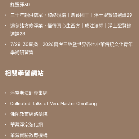
錄選譯30
三十年親供僧眾，臨終現瑞｜烏萇國王｜淨土聖賢錄選譯29
遍參諸方修淨業，悟得真心生西方｜成注法師｜淨土聖賢錄
選譯28
7/28‒30直播｜2026兩岸三地暨世界各地中華傳統文化青年
學術研習營
相關學習網站
淨空老法師專集網
Collected Talks of Ven. Master ChinKung
佛陀教育網路學院
華藏淨宗弘化網
華藏實驗教育機構