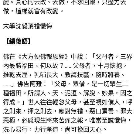
變。真心的去改、去做，不求回報，只盡力去
做，這樣就會有改變。
末學沈毅頂禮懺悔
【編後語】
佛在《大方便佛報恩經》中說：「父母者，三界
內最勝福田。何以故？……父母者，十月懷抱，
推乾去溼，乳哺長大，教誨技藝，隨時將養。
……」佛告阿難：「父母、眾僧，是一切眾生二
種福田。所謂人、天、泥洹、解脫、妙果，因之
得成。」世人往往輕忽父母，甚至視如僕人，呼
之則來，揮之則去，應對無禮，惡口罵詈，罪大
惡極，必感現生將來苦痛之報。唯當至誠懺悔，
洗心易行，力行孝道，尚可挽回天心。