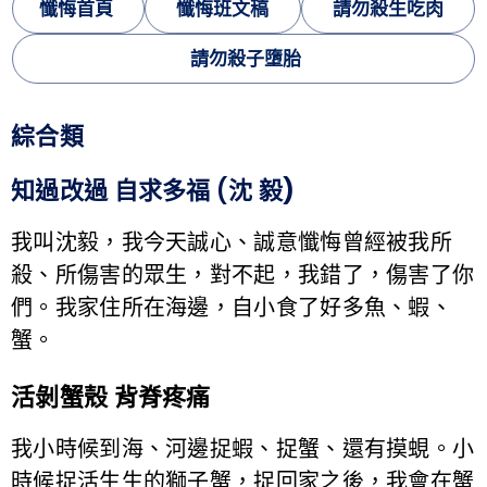
懺悔首頁
懺悔班文稿
請勿殺生吃肉
請勿殺子墮胎
綜合類
知過改過 自求多福 (沈 毅
)
我叫沈毅，我今天誠心、誠意懺悔曾經被我所
殺、所傷害的眾生，對不起，我錯了，傷害了你
們。我家住所在海邊，自小食了好多魚、蝦、
蟹。
活剝蟹殼 背脊疼痛
我小時候到海、河邊捉蝦、捉蟹、還有摸蜆。小
時候捉活生生的獅子蟹，捉回家之後，我會在蟹