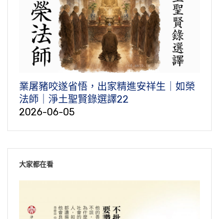
業屠豬咬遂省悟，出家精進安祥生｜如榮
法師｜淨土聖賢錄選譯22
2026-06-05
大家都在看