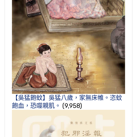
【吳猛飽蚊】吳猛八歲，家無床帷。恣蚊
飽血，恐噬親肌。
(9,958)