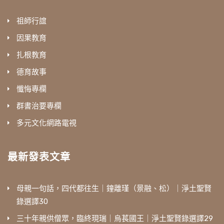
祖師行誼
因果教育
扎根教育
德育故事
懺悔專欄
群書治要專欄
多元文化網路電視
最新發表文章
母親一句話，四代都往生｜鐘離瑾（景融、松）｜淨土聖賢
錄選譯30
三十年親供僧眾，臨終現瑞｜烏萇國王｜淨土聖賢錄選譯29