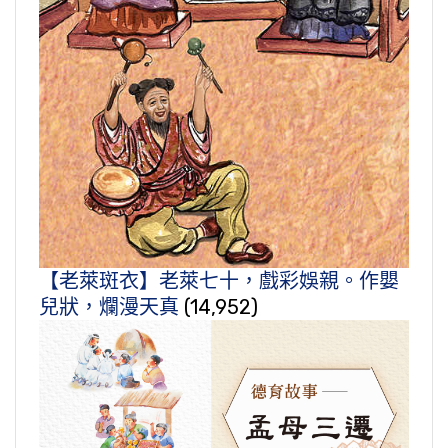
【老萊斑衣】老萊七十，戲彩娛親。作嬰
兒狀，爛漫天真
(14,952)