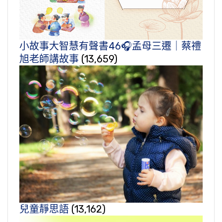
小故事大智慧有聲書46🎧孟母三遷｜蔡禮
旭老師講故事
(13,659)
兒童靜思語
(13,162)