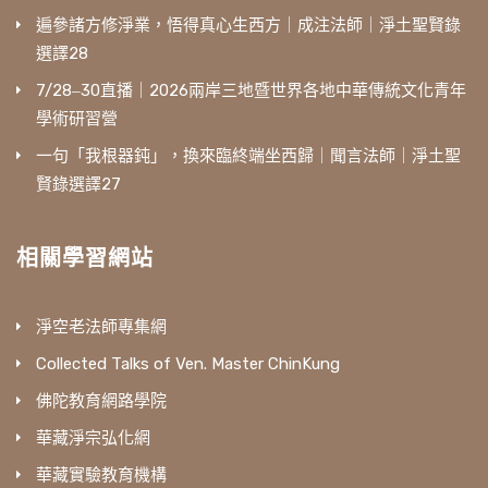
遍參諸方修淨業，悟得真心生西方｜成注法師｜淨土聖賢錄
選譯28
7/28‒30直播｜2026兩岸三地暨世界各地中華傳統文化青年
學術研習營
一句「我根器鈍」，換來臨終端坐西歸｜聞言法師｜淨土聖
賢錄選譯27
相關學習網站
淨空老法師專集網
Collected Talks of Ven. Master ChinKung
佛陀教育網路學院
華藏淨宗弘化網
華藏實驗教育機構