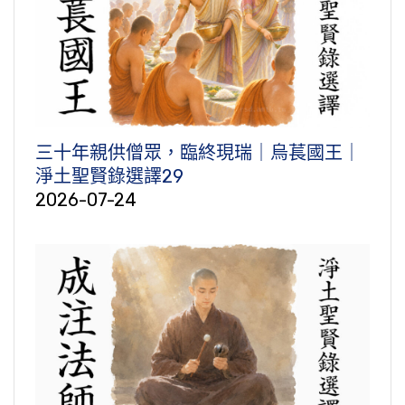
三十年親供僧眾，臨終現瑞｜烏萇國王｜
淨土聖賢錄選譯29
2026-07-24