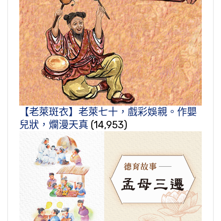
【老萊斑衣】老萊七十，戲彩娛親。作嬰
兒狀，爛漫天真
(14,953)