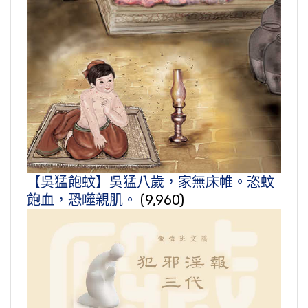
【吳猛飽蚊】吳猛八歲，家無床帷。恣蚊
飽血，恐噬親肌。
(9,960)