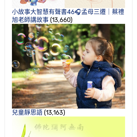
小故事大智慧有聲書46🎧孟母三遷｜蔡禮
旭老師講故事
(13,660)
兒童靜思語
(13,163)