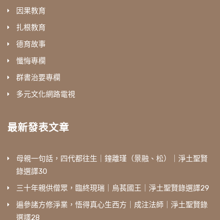
因果教育
扎根教育
德育故事
懺悔專欄
群書治要專欄
多元文化網路電視
最新發表文章
母親一句話，四代都往生｜鐘離瑾（景融、松）｜淨土聖賢
錄選譯30
三十年親供僧眾，臨終現瑞｜烏萇國王｜淨土聖賢錄選譯29
遍參諸方修淨業，悟得真心生西方｜成注法師｜淨土聖賢錄
選譯28