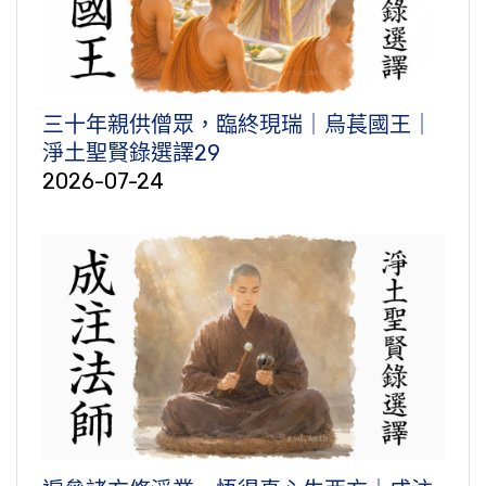
三十年親供僧眾，臨終現瑞｜烏萇國王｜
淨土聖賢錄選譯29
2026-07-24