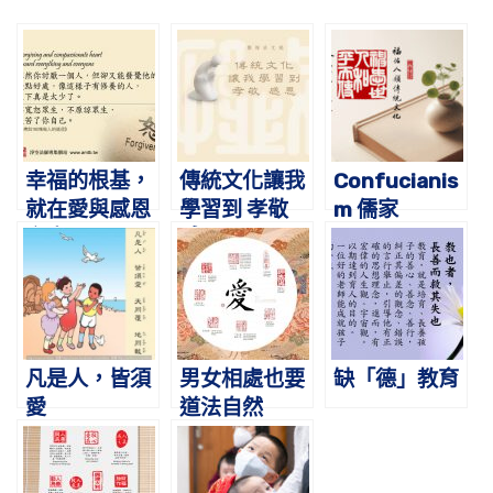
幸福的根基，
傳統文化讓我
Confucianis
就在愛與感恩
學習到 孝敬
m 儒家
之中
感恩
凡是人，皆須
男女相處也要
缺「德」教育
愛
道法自然