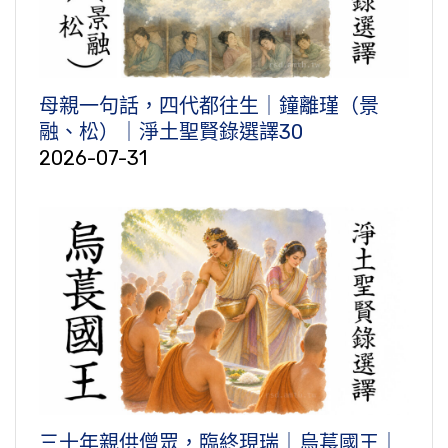
母親一句話，四代都往生｜鐘離瑾（景
融、松）｜淨土聖賢錄選譯30
2026-07-31
三十年親供僧眾，臨終現瑞｜烏萇國王｜