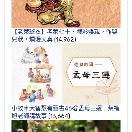
【老萊斑衣】老萊七十，戲彩娛親。作嬰
兒狀，爛漫天真
(14,962)
小故事大智慧有聲書46🎧孟母三遷｜蔡禮
旭老師講故事
(13,664)