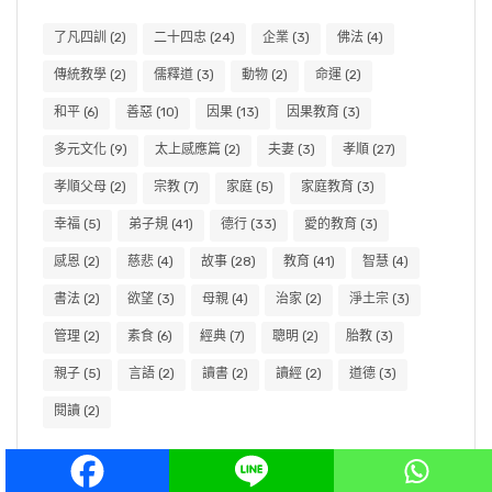
了凡四訓
(2)
二十四忠
(24)
企業
(3)
佛法
(4)
傳統教學
(2)
儒釋道
(3)
動物
(2)
命運
(2)
和平
(6)
善惡
(10)
因果
(13)
因果教育
(3)
多元文化
(9)
太上感應篇
(2)
夫妻
(3)
孝順
(27)
孝順父母
(2)
宗教
(7)
家庭
(5)
家庭教育
(3)
幸福
(5)
弟子規
(41)
德行
(33)
愛的教育
(3)
感恩
(2)
慈悲
(4)
故事
(28)
教育
(41)
智慧
(4)
書法
(2)
欲望
(3)
母親
(4)
治家
(2)
淨土宗
(3)
管理
(2)
素食
(6)
經典
(7)
聰明
(2)
胎教
(3)
親子
(5)
言語
(2)
讀書
(2)
讀經
(2)
道德
(3)
閱讀
(2)