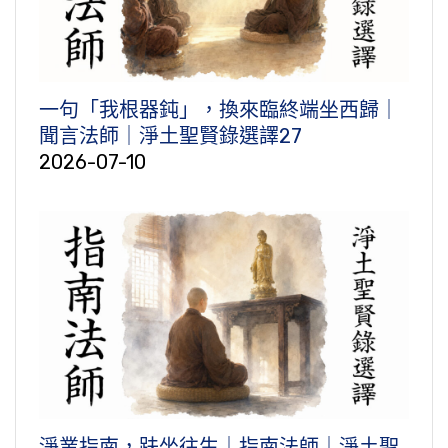
一句「我根器鈍」，換來臨終端坐西歸｜
聞言法師｜淨土聖賢錄選譯27
2026-07-10
淨業指南，趺坐往生｜指南法師｜淨土聖