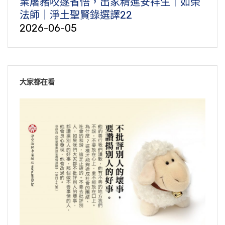
業屠豬咬遂省悟，出家精進安祥生｜如榮
法師｜淨土聖賢錄選譯22
2026-06-05
大家都在看