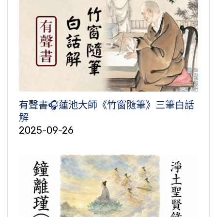
有聲書🎧蓮池大師《竹窗隨筆》三筆白話
解
2025-09-26