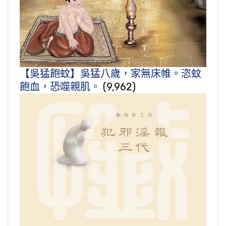
【吳猛飽蚊】吳猛八歲，家無床帷。恣蚊
飽血，恐噬親肌。
(9,962)