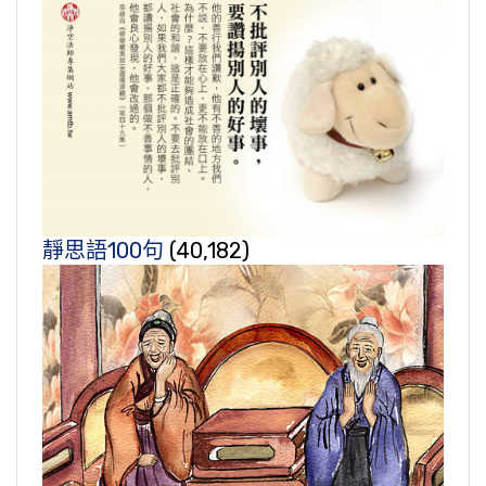
靜思語100句
(40,182)