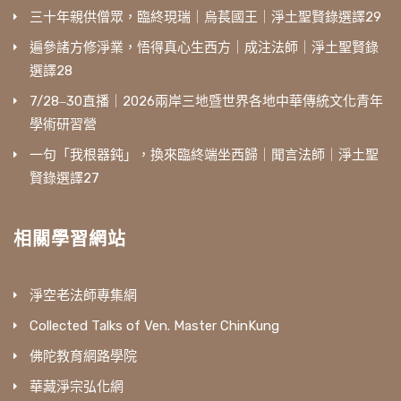
三十年親供僧眾，臨終現瑞｜烏萇國王｜淨土聖賢錄選譯29
遍參諸方修淨業，悟得真心生西方｜成注法師｜淨土聖賢錄
選譯28
7/28‒30直播｜2026兩岸三地暨世界各地中華傳統文化青年
學術研習營
一句「我根器鈍」，換來臨終端坐西歸｜聞言法師｜淨土聖
賢錄選譯27
相關學習網站
淨空老法師專集網
Collected Talks of Ven. Master ChinKung
佛陀教育網路學院
華藏淨宗弘化網