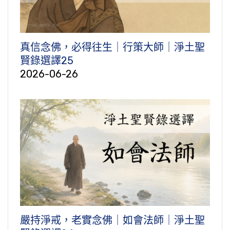
真信念佛，必得往生｜行策大師｜淨土聖
賢錄選譯25
2026-06-26
嚴持淨戒，老實念佛｜如會法師｜淨土聖