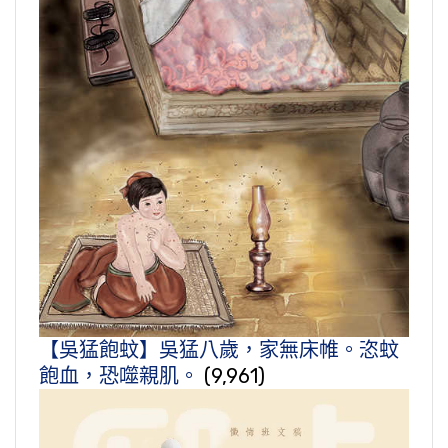
【吳猛飽蚊】吳猛八歲，家無床帷。恣蚊
飽血，恐噬親肌。
(9,961)