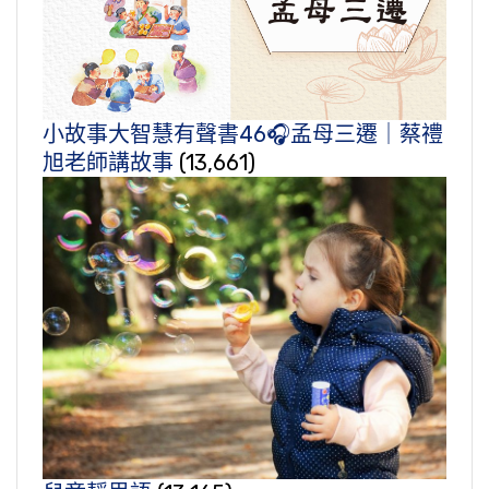
小故事大智慧有聲書46🎧孟母三遷｜蔡禮
旭老師講故事
(13,661)