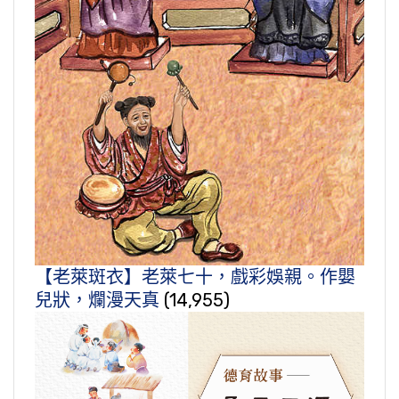
【老萊斑衣】老萊七十，戲彩娛親。作嬰
兒狀，爛漫天真
(14,955)