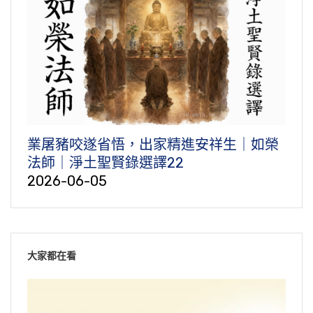
業屠豬咬遂省悟，出家精進安祥生｜如榮
法師｜淨土聖賢錄選譯22
2026-06-05
大家都在看