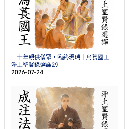
三十年親供僧眾，臨終現瑞｜烏萇國王｜
淨土聖賢錄選譯29
2026-07-24