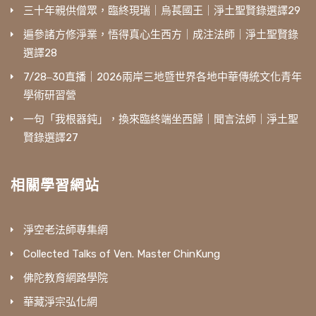
三十年親供僧眾，臨終現瑞｜烏萇國王｜淨土聖賢錄選譯29
遍參諸方修淨業，悟得真心生西方｜成注法師｜淨土聖賢錄
選譯28
7/28‒30直播｜2026兩岸三地暨世界各地中華傳統文化青年
學術研習營
一句「我根器鈍」，換來臨終端坐西歸｜聞言法師｜淨土聖
賢錄選譯27
相關學習網站
淨空老法師專集網
Collected Talks of Ven. Master ChinKung
佛陀教育網路學院
華藏淨宗弘化網