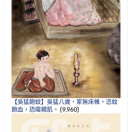
【吳猛飽蚊】吳猛八歲，家無床帷。恣蚊
飽血，恐噬親肌。
(9,960)