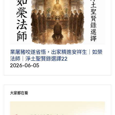
業屠豬咬遂省悟，出家精進安祥生｜如榮
法師｜淨土聖賢錄選譯22
2026-06-05
大家都在看