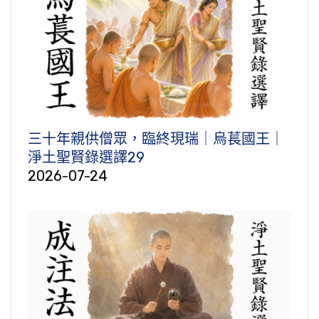
三十年親供僧眾，臨終現瑞｜烏萇國王｜
淨土聖賢錄選譯29
2026-07-24