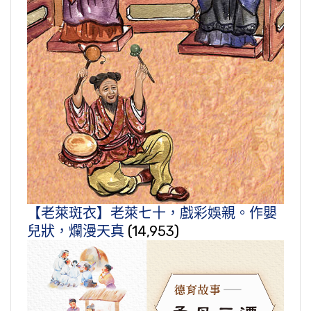
【老萊斑衣】老萊七十，戲彩娛親。作嬰
兒狀，爛漫天真
(14,953)