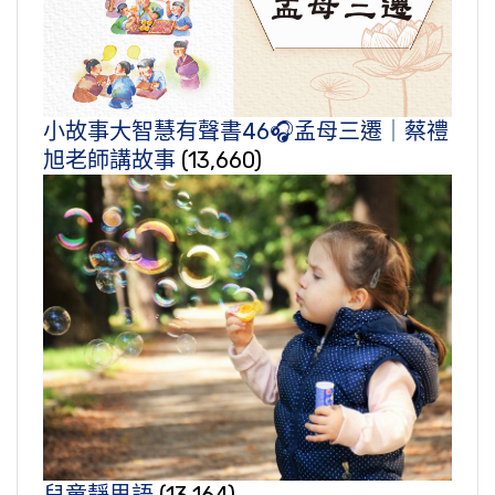
小故事大智慧有聲書46🎧孟母三遷｜蔡禮
旭老師講故事
(13,660)