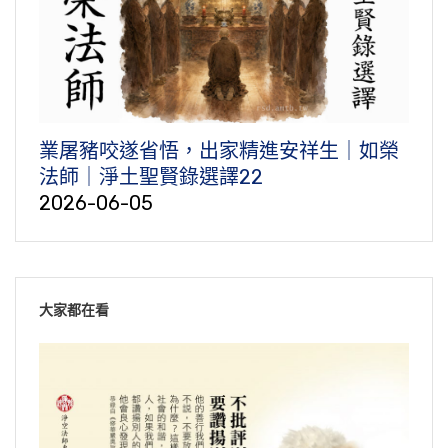
業屠豬咬遂省悟，出家精進安祥生｜如榮
法師｜淨土聖賢錄選譯22
2026-06-05
大家都在看