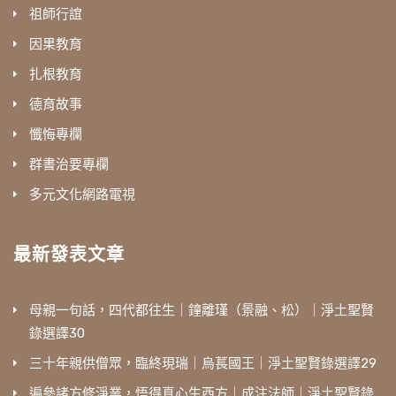
祖師行誼
因果教育
扎根教育
德育故事
懺悔專欄
群書治要專欄
多元文化網路電視
最新發表文章
母親一句話，四代都往生｜鐘離瑾（景融、松）｜淨土聖賢
錄選譯30
三十年親供僧眾，臨終現瑞｜烏萇國王｜淨土聖賢錄選譯29
遍參諸方修淨業，悟得真心生西方｜成注法師｜淨土聖賢錄