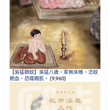
【吳猛飽蚊】吳猛八歲，家無床帷。恣蚊
飽血，恐噬親肌。
(9,960)