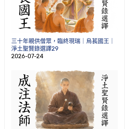
三十年親供僧眾，臨終現瑞｜烏萇國王｜
淨土聖賢錄選譯29
2026-07-24