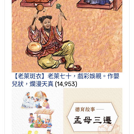
【老萊斑衣】老萊七十，戲彩娛親。作嬰
兒狀，爛漫天真
(14,953)