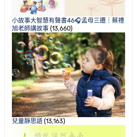
小故事大智慧有聲書46🎧孟母三遷｜蔡禮
旭老師講故事
(13,660)
兒童靜思語
(13,163)