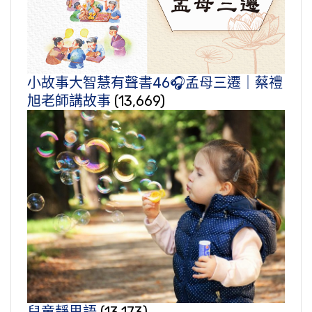
小故事大智慧有聲書46🎧孟母三遷｜蔡禮
旭老師講故事
(13,669)