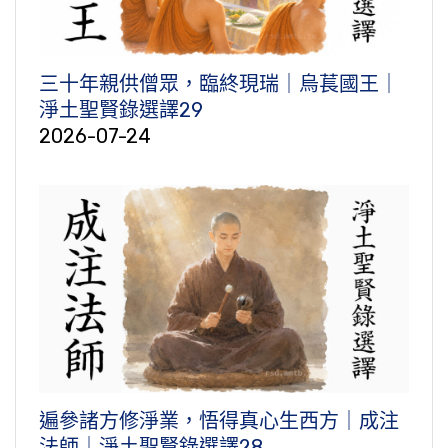
三十年親供僧眾，臨終現瑞｜烏萇國王｜
淨土聖賢錄選譯29
2026-07-24
遍參諸方修淨業，悟得真心生西方｜成注
法師｜淨土聖賢錄選譯28