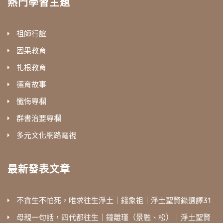
熱門學習主題
祖師行誼
因果教育
扎根教育
德育故事
懺悔專欄
群書治要專欄
多元文化網路電視
最新發表文章
不貪生不怕死，唯求往生淨土｜錢象祖｜淨土聖賢錄選譯31
母親一句話，四代都往生｜鐘離瑾（景融、松）｜淨土聖賢