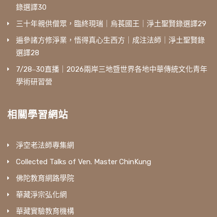
錄選譯30
三十年親供僧眾，臨終現瑞｜烏萇國王｜淨土聖賢錄選譯29
遍參諸方修淨業，悟得真心生西方｜成注法師｜淨土聖賢錄
選譯28
7/28‒30直播｜2026兩岸三地暨世界各地中華傳統文化青年
學術研習營
相關學習網站
淨空老法師專集網
Collected Talks of Ven. Master ChinKung
佛陀教育網路學院
華藏淨宗弘化網
華藏實驗教育機構