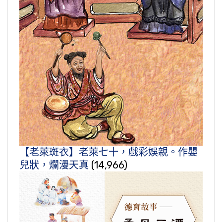
【老萊斑衣】老萊七十，戲彩娛親。作嬰
兒狀，爛漫天真
(14,966)