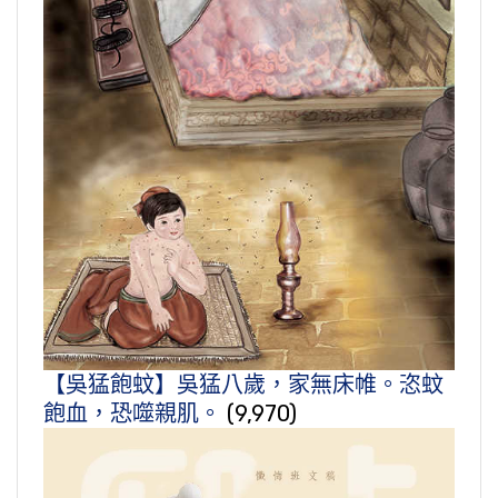
【吳猛飽蚊】吳猛八歲，家無床帷。恣蚊
飽血，恐噬親肌。
(9,970)