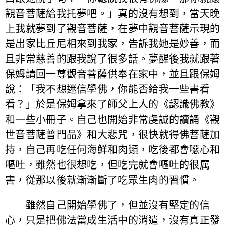
觀音菩薩給我托夢吧。」真的沒有想到，當天晚
上我就夢到了觀音菩薩，在夢中觀音菩薩示現的
是出家比丘尼相來到我家，告訴我她是妙善，而
且非常慈善的跟我說了很多話。夢醒後我就跟著
保姆請回一尊觀音菩薩供奉在家中，並且跟保姆
說：「我不想迷信學佛，你能否給我一些書看
看？」於是保姆拿來了師父上人的《認識佛教》
和一些小冊子。自己也開始非常虔誠的讀誦《觀
世音菩薩普門品》和大悲咒，很快就得佛菩薩加
持，自己再吃任何海鮮和肉類，吃後都會噁心和
嘔吐，雖然也很想吃，但吃完就會嘔吐的很厲
害，從那以後就漸漸斷了吃眾生肉的習慣。
雖然自己開始學佛了，但並沒有堅定的信
心，只是把佛法當成生活中的消遣，沒有真正發