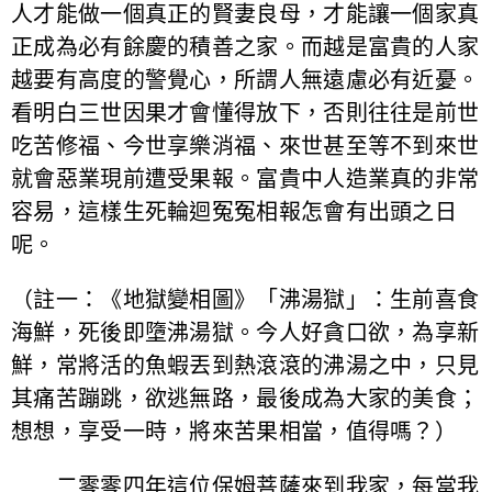
人才能做一個真正的賢妻良母，才能讓一個家真
正成為必有餘慶的積善之家。而越是富貴的人家
越要有高度的警覺心，所謂人無遠慮必有近憂。
看明白三世因果才會懂得放下，否則往往是前世
吃苦修福、今世享樂消福、來世甚至等不到來世
就會惡業現前遭受果報。富貴中人造業真的非常
容易，這樣生死輪迴冤冤相報怎會有出頭之日
呢。
（註一：《地獄變相圖》「沸湯獄」：生前喜食
海鮮，死後即墮沸湯獄。今人好貪口欲，為享新
鮮，常將活的魚蝦丟到熱滾滾的沸湯之中，只見
其痛苦蹦跳，欲逃無路，最後成為大家的美食；
想想，享受一時，將來苦果相當，值得嗎？）
二零零四年這位保姆菩薩來到我家，每當我