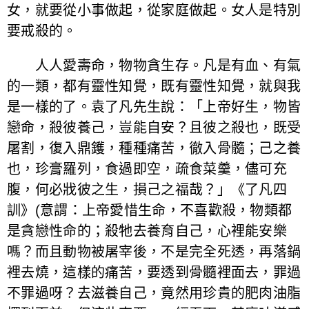
女，就要從小事做起，從家庭做起。女人是特別
要戒殺的。
人人愛壽命，物物貪生存。凡是有血、有氣
的一類，都有靈性知覺，既有靈性知覺，就與我
是一樣的了。袁了凡先生說：「上帝好生，物皆
戀命，殺彼養己，豈能自安？且彼之殺也，既受
屠割，復入鼎鑊，種種痛苦，徹入骨髓；己之養
也，珍膏羅列，食過即空，疏食菜羹，儘可充
腹，何必戕彼之生，損己之福哉？」《了凡四
訓》(意謂：上帝愛惜生命，不喜歡殺，物類都
是貪戀性命的；殺牠去養育自己，心裡能安樂
嗎？而且動物被屠宰後，不是完全死透，再落鍋
裡去燒，這樣的痛苦，要透到骨髓裡面去，罪過
不罪過呀？去滋養自己，竟然用珍貴的肥肉油脂