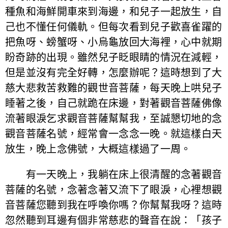
種魚和海鮮開車來到海邊，和兒子一起放生，自
己也不懂任何儀軌。但每次看到兒子歡喜雀躍的
把魚呀、螃蟹呀、小烏龜放回大海裡，心中就期
盼奇跡的出現。雖然兒子眨眼睛的情況在減輕，
但是並沒有完全好轉，怎麼辦呢？這時想到了大
慈大悲救苦救難的觀世音菩薩，每天晚上哄兒子
睡著之後，自己就跪在床邊，對著觀音菩薩佛像
流著眼淚乞求觀音菩薩幫幫我，至誠懇切地的念
觀音菩薩名號，經常會一念念一晚。就這樣白天
放生，晚上念佛號，大概這樣過了一周。
有一天晚上，我躺在床上很清醒的念著觀音
菩薩的名號，念著念著又流下了眼淚，心裡想觀
音菩薩您聽到我在呼喚你嗎？你幫幫我呀？這時
忽然聽到耳邊有個非常慈悲的聲音在說：「孩子