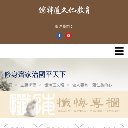
關注我們：
修身齊家治國平天下
首頁
主題學習
懺悔班文稿
做人要有一顆仁慈的心