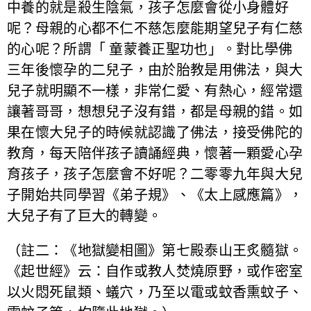
中養的就是殺生陰氣，孩子怎麼會從小身體好
呢？母親的心都不仁不慈怎麼能期望兒子有仁慈
的心呢？所謂「 童蒙養正聖功也」。對比學佛
三年後懷孕的二兒子，由於胎教是用佛法，與大
兒子就明顯不一樣，非常仁愛、有熱心，經常還
讓著哥哥，想想兒子沒有錯，都是母親的錯。如
果在懷大兒子的時候就認識了佛法，接受佛陀的
教育，每天陪伴孩子讀誦經典，懷著一顆愛心孕
育孩子，孩子怎麼會不好呢？二零零九年與大兒
子開始共同學習《弟子規》、《太上感應篇》，
大兒子有了巨大的轉變。
（註二：《地獄變相圖》第七殿泰山王炙髓獄。
《起世經》云：自作或教人焚燒原野，或作密室
以火悶死鼠類、蟻穴，乃至以電或蚊香熏蚊子、