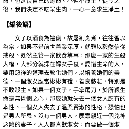
命，也延長自己的壽命。不但不殺生，從今之
後，我們決定不吃眾生肉，一心一意求生凈土！
【編後語】
女子以酒食為禮儀，故屠割烹煮，往往習以
為常。如果不是前世善業深厚，就難以毅然信從
戒殺。既然主管一家飲食等事，那麼一家的生殺
大權，大部分就操在婦女手裏。愛惜生命的人，
要用慈祥的道理去教化她們，以培養她們的美
德。一個淑女應當彬彬有禮，善良慈悲，特別是
不敢殺生。如果一個女子，手拿屠刀，於所殺生
命毫無憐憫之心，那麼她就失去一個女人應有的
本性。一個女人失去了溫柔賢淑的性格，恐怕也
是男人所忌。沒有一個男人，願意親近一個兇神
惡煞的妻子。人人都喜歡淑女，而要做一個淑