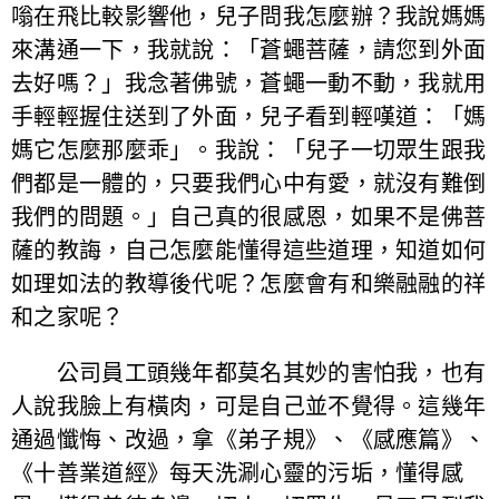
嗡在飛比較影響他，兒子問我怎麼辦？我說媽媽
來溝通一下，我就說：「蒼蠅菩薩，請您到外面
去好嗎？」我念著佛號，蒼蠅一動不動，我就用
手輕輕握住送到了外面，兒子看到輕嘆道：「媽
媽它怎麼那麼乖」。我說：「兒子一切眾生跟我
們都是一體的，只要我們心中有愛，就沒有難倒
我們的問題。」自己真的很感恩，如果不是佛菩
薩的教誨，自己怎麼能懂得這些道理，知道如何
如理如法的教導後代呢？怎麼會有和樂融融的祥
和之家呢？
公司員工頭幾年都莫名其妙的害怕我，也有
人說我臉上有橫肉，可是自己並不覺得。這幾年
通過懺悔、改過，拿《弟子規》、《感應篇》、
《十善業道經》每天洗涮心靈的污垢，懂得感