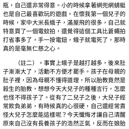
瓶，自己還非常得意。小的時候拿著網兜網蜻蜓
也是自己最喜歡玩的遊戲。在懷我第一個兒子的
時候，家中大米長蛾子，滿屋飛的很多，自己就
特意買了一個電蚊拍，還覺得這個工具比蒼蠅拍
打省事多了，手一按電鈕，蛾子就電死了，那時
真的是毫無仁慈之心。
（註二）。事實上蛾子是越打越多，後來肚
子漸漸大了，活動不方便才罷手。孩子在母親的
肚子裡，因為母親不懂得道理，所以胎教竟然是
殺生的胎教，想想今天大兒子的種種言行，怎麼
也怪不得孩子了。從有了二兒子之後，大兒子經
常欺負弟弟，有時候真的心很硬，自己還經常責
怪大兒子怎麼能這樣呢？今天懺悔才讓自己清醒
原來自己沒有長養孩子的浩然正氣，反而在娘胎