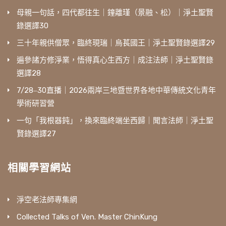
母親一句話，四代都往生｜鐘離瑾（景融、松）｜淨土聖賢
錄選譯30
三十年親供僧眾，臨終現瑞｜烏萇國王｜淨土聖賢錄選譯29
遍參諸方修淨業，悟得真心生西方｜成注法師｜淨土聖賢錄
選譯28
7/28‒30直播｜2026兩岸三地暨世界各地中華傳統文化青年
學術研習營
一句「我根器鈍」，換來臨終端坐西歸｜聞言法師｜淨土聖
賢錄選譯27
相關學習網站
淨空老法師專集網
Collected Talks of Ven. Master ChinKung