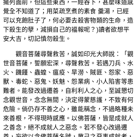
擺列面前，但這些東西，一經吞下，甚麼味道感
覺全不知道了；用菜疏烹煮的素食 羹湯，已經
可以充飽肚子了，何必要去殺害物類的生命，造
下殺生的孽，減損自己的福報呢？)讀者欲想平
安大吉，切記慎勿殺生。
觀音菩薩尋聲救苦，誠如印光大師說：「觀
世音菩薩，誓願宏深，尋聲救苦。若遇刀兵、水
火、饑饉、蟲蝗、瘟疫、旱澇、賊匪、怨家、惡
獸、毒蛇、惡鬼、妖魅、怨業病、小人陷害等患
難者。能發改過遷善，自利利人之心，至誠懇切
念觀世音，念念無間，決定得蒙慈護，不致有何
危險。倘仍存不善之心，雖能稱念，不過略種未
來善根，不得現時感應。以佛菩薩，皆是成就人
之善念，絕不成就人之惡念。若不發心改過遷
善，妄欲以念佛菩薩名號，冀己之惡事成就者，