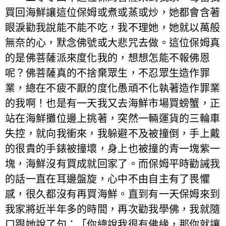
買回海鮮讓這位保姆或煮或蒸或炒，她都會含著
眼淚勸我說能不能不吃，我不理她，她就以萬般
無奈的心，默念佛號或大悲咒去做。這位保姆真
的是佛菩薩派來度化我的，想想怎能不報佛恩
呢？佛菩薩真的不捨棄眾生，不忍眾生造作罪
業，總在不疲不厭的度化愚頑不化執著造作罪業
的我啊！也是有一天我又去海鮮市場買螃蟹，正
站在海鮮攤位邊上挑著，突然一輛運貨的三輪車
失控，就向我衝來，我躲避不及被撞倒，手上戴
的很貴的手錶被撞壞，身上也被撞的青一塊紫一
塊，海鮮沒有買成就回家了。而保姆平時勸誡我
的話一直在耳邊盤旋，心中不由自主有了畏懼
感，很久都沒有再買海鮮。直到有一天保姆來到
我家將近半年多的時間，再次勸我學佛，我就隨
口跟她說了句：「你總說我很有佛緣，那你就讓