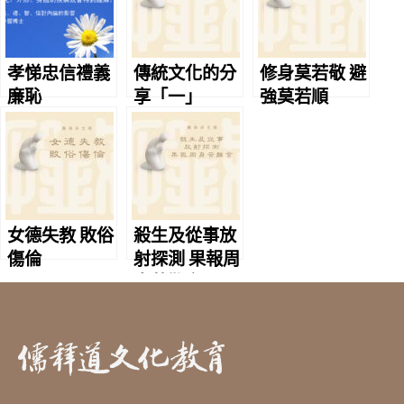
孝悌忠信禮義
傳統文化的分
修身莫若敬 避
廉恥
享「一」
強莫若順
女德失教 敗俗
殺生及從事放
傷倫
射探測 果報周
身苦難言