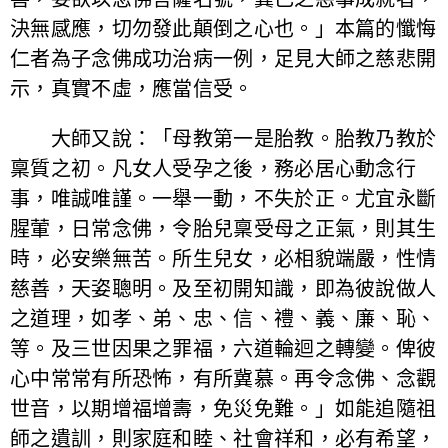
決無感應，切勿發此顛倒之心也。」本篇的懺悔
仁者為子念佛成功治病一例，足見大師之慈悲開
示，真實不虛，應當信受。
大師又說：「母教第一是胎教。胎教乃教於
稟質之初。凡女人受孕之後，務必居心動念行
事，唯誠唯謹。一舉一動，不失於正。尤宜永斷
腥葷，日常念佛，令胎兒稟受母之正氣，則其生
時，必安樂無苦。所生兒女，必相貌端嚴，性情
慈善，天姿聰明。及至初開知識，即為彼說做人
之道理，如孝、弟、忠、信、禮、義、廉、恥、
等。及三世因果之罪福，六道輪迴之轉變。俾彼
心中常常有所恐怖，有所冀慕。再令念佛、念觀
世音，以期增福增壽，免災免難。」如能追隨祖
師之遺訓，則家庭和睦、社會祥和，必有希望，