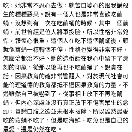
吃，她非常不忍心去做，就苦口婆心的跟我講殺
生的種種惡果。說有一個人也是非常喜歡吃繭
蛹，沒想到有一次在吃繭蛹的時候，其中一個繭
蛹，前世曾經是位大將軍投胎，所以性格非常兇
悍，報復心很重，這個人在吃下這個繭蛹後，頭
就像繭蛹一樣轉個不停，性格也變得非常不好，
怎麼治都治不好。她的這番話在我心中留下了深
刻的印象，從那以後再也不吃繭蛹了。說實在
話，因果教育的確非常警醒人，對於現代社會可
能倫理道德的教育都抵不過因果教育的力量。不
過雖然自己被嚇到了，從事相上放下不再吃繭
蛹，但內心深處並沒有真正放下不傷害眾生的念
頭，貪戀口腹之欲並未根本拔除。所以雖然最愛
吃的繭蛹不吃了，但是吃海鮮、吃魚也是自己的
最愛，還是仍然在吃。