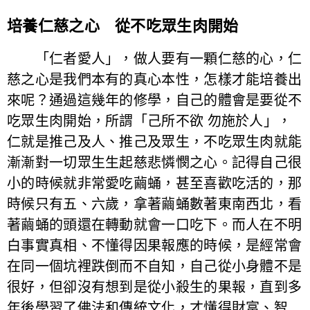
培養仁慈之心 從不吃眾生肉開始
「仁者愛人」，做人要有一顆仁慈的心，仁
慈之心是我們本有的真心本性，怎樣才能培養出
來呢？通過這幾年的修學，自己的體會是要從不
吃眾生肉開始，所謂「己所不欲 勿施於人」，
仁就是推己及人、推己及眾生，不吃眾生肉就能
漸漸對一切眾生生起慈悲憐憫之心。記得自己很
小的時候就非常愛吃繭蛹，甚至喜歡吃活的，那
時候只有五、六歲，拿著繭蛹數著東南西北，看
著繭蛹的頭還在轉動就會一口吃下。而人在不明
白事實真相、不懂得因果報應的時候，是經常會
在同一個坑裡跌倒而不自知，自己從小身體不是
很好，但卻沒有想到是從小殺生的果報，直到多
年後學習了佛法和傳統文化，才懂得財富、智