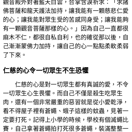
觀音殿外對著藍天白雲，合掌含淚祈求：「求諸
佛菩薩和龍天護法加持，讓我能有一顆慈悲仁愛
的心；讓我能對眾生受的苦感同身受；讓我能夠
有一顆觀音菩薩那樣的心。」因為自己一直都很
麻木不仁，都很自私自利，也的確從那以後，自
己漸漸蒙佛力加持，讓自己的心一點點柔軟柔弱
了下來。
仁慈的心令一切眾生不生恐懼
仁慈的心是對一切眾生都有真誠的愛，不令
一切眾生心生畏懼。而自己不僅是殺生吃眾生
肉，還有一個非常嚴重的惡習就是從小愛乾淨，
看不得屋子裡有蒼蠅、蛾子這樣的蚊蟲，見著一
定要打死。記得上小學的時候，學校有個滅蠅比
賽，自己拿著蒼蠅拍打死很多蒼蠅，裝滿整整一