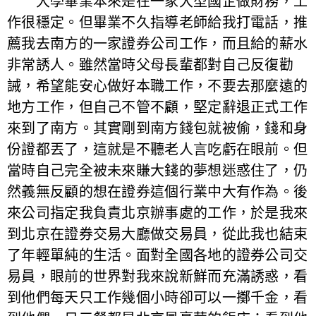
大學畢業本來是在一家大型國企做財務，工
作很穩定。但畢業不久指導老師給我打電話，推
薦我去南方的一家證券公司工作，而且給的薪水
非常誘人。雖然當時父母長輩都對自己反復勸
誡，希望能安心做好本職工作，不要去那麼遠的
地方工作，但自己不管不顧，堅定辭退正式工作
來到了南方。其實剛到南方錢包就被偷，錢和身
份證都丟了，這就是不聽老人言吃虧在眼前。但
當時自己完全被未來賺大錢的夢想迷惑住了，仍
然義無反顧的想在證券這個行業中大有作為。後
來公司指定我負責北京辦事處的工作，於是我來
到北京在證券交易大廳做交易員，從此我也結束
了年輕單純的生活。面對全國各地的證券公司交
易員，眼前的世界對我來說新鮮而充滿誘惑，看
到他們每天只工作幾個小時卻可以一擲千金，看