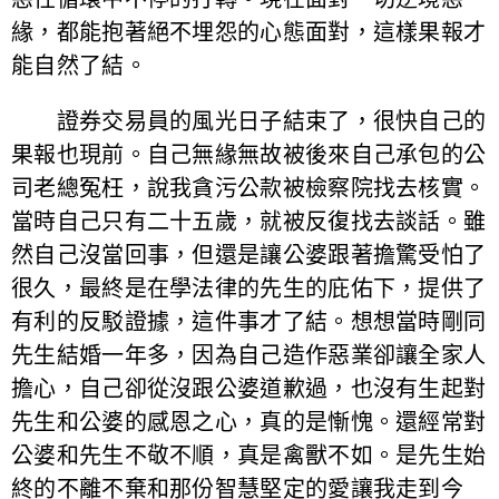
緣，都能抱著絕不埋怨的心態面對，這樣果報才
能自然了結。
證券交易員的風光日子結束了，很快自己的
果報也現前。自己無緣無故被後來自己承包的公
司老總冤枉，說我貪污公款被檢察院找去核實。
當時自己只有二十五歲，就被反復找去談話。雖
然自己沒當回事，但還是讓公婆跟著擔驚受怕了
很久，最終是在學法律的先生的庇佑下，提供了
有利的反駁證據，這件事才了結。想想當時剛同
先生結婚一年多，因為自己造作惡業卻讓全家人
擔心，自己卻從沒跟公婆道歉過，也沒有生起對
先生和公婆的感恩之心，真的是慚愧。還經常對
公婆和先生不敬不順，真是禽獸不如。是先生始
終的不離不棄和那份智慧堅定的愛讓我走到今