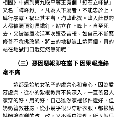
相圖》中講到第九殿平等王有個「釘石立峰獄」
又名「蹲峰獄」。凡為人下屬者，不能忠於上，
肆行暴露，禍延其主者，均墮此獄。墮入此獄的
人都被頭頂釘長鐵釘，站立在上峰上，直至死
去，又被業風吹活再次遭受苦報。如自己不斷惡
修善不念佛改過，將去的地獄豈止這兩個，真的
站在地獄門口還茫然無知呢！
（三）惡因惡報即在當下 因果報應絲
毫不爽
這都是始於女孩子的虛榮心和貪心，因為愛
慕虛榮，從小的紮根教育不夠深入，一直羡慕人
家穿的好，用的好。自己雖然家裡條件還好，但
奶奶管教甚嚴，從小幾乎很少穿新衣服，都撿姑
姑嬸嬸穿剩的改一改，又不明白道理，所以就很