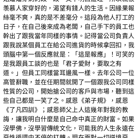
羡慕人家穿好的，渴望有錢人的生活。因緣果報
絲毫不爽，真的是不差毫分。這段為他人打工的
日子，在自己後來成為老闆，自己手下的員工也
幹出了跟我當年同樣的事情。記得當公司負責人
跟我說某個員工在給公司進貨的時候拿回扣，我
頭腦中第一個反應就是：「這是報應」！可笑的
是我跟員工談的也是「君子愛財，要取之有
道。」但員工同樣當耳邊風一樣。去年公司一位
高管辭職，並在任期間就開了一個跟我公司同樣
性質的公司，開始搶公司的客戶與市場，聽到這
些自己都是一笑了之。感恩《弟子規》，感恩
《了凡四訓》；感恩師父上人這幾年對我的教
誨，讓我明白什麼是自己命中真正的財富。如果
沒學佛，沒學習傳統文化，可能我的人生永遠在
惡性循環中不停的打轉。現在面對一切逆境惡