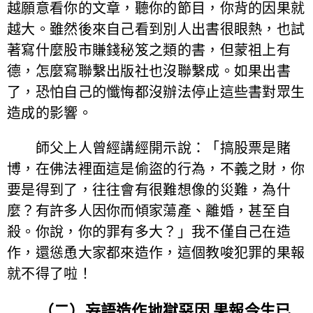
越願意看你的文章，聽你的節目，你背的因果就
越大。雖然後來自己看到別人出書很眼熱，也試
著寫什麼股市賺錢秘笈之類的書，但蒙祖上有
德，怎麼寫聯繫出版社也沒聯繫成。如果出書
了，恐怕自己的懺悔都沒辦法停止這些書對眾生
造成的影響。
師父上人曾經講經開示說：「搞股票是賭
博，在佛法裡面這是偷盜的行為，不義之財，你
要是得到了，往往會有很難想像的災難，為什
麼？有許多人因你而傾家蕩產、離婚，甚至自
殺。你說，你的罪有多大？」我不僅自己在造
作，還慫恿大家都來造作，這個教唆犯罪的果報
就不得了啦！
（二）妄語造作地獄惡因 果報今生已