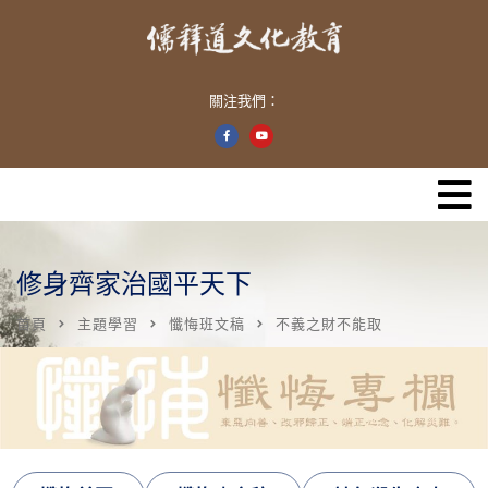
關注我們：
修身齊家治國平天下
首頁
主題學習
懺悔班文稿
不義之財不能取