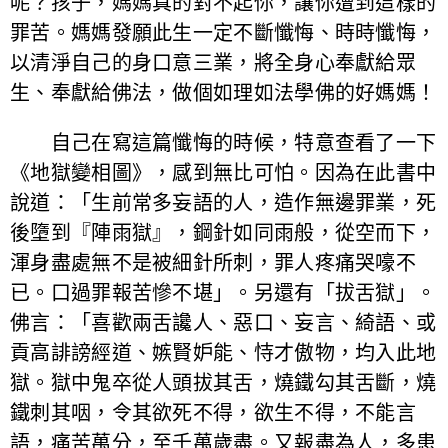
呢？孩子，媽媽真的對不起你，讓你遭到這樣的
罪苦。媽媽發願此生一定不斷懺悔、時時懺悔，
以清淨自己的身口意三業，將全身心奉獻給眾
生、奉獻給佛法，做個如理如法學佛的好媽媽！
自己在寫這篇懺悔的時候，特意查看了一下
《地獄變相圖》，感到無比可怕。因為在此書中
說道：「生前常多妄語的人，造作無邊罪業，死
後墮到『陣雨獄』，鋼針如同雨般，從空而下，
渾身盡處無不是被細針所刺，罪人疼痛哭嚎不
已。口過罪報苦慘不堪」。另還有「拔舌獄」。
佛言：「喜歡兩舌讒人、惡口、妄言、綺語、或
貢高誹謗經道、嫉賢妒能、恃才傲物，均入此地
獄。獄中鬼卒從人頭拔其舌，燒鐵勾其舌斷，燒
鐵刺其咽，令其欲死不得，欲生不得，不能言
語，痛苦萬分，至千萬歲盡。又報盡為人，多患