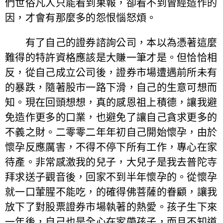
們世俗凡人只能看到果報，卻看不到曾經造作的
因，才會有那麼多的怨恨惱怒煩。
有了自己的證券諮詢公司，本以為憑著這麼
難得的特許資格應該是大賺一筆才是。但恰恰相
反，從自己成立公司後，證券市場遭遇前所未有
的暴跌，隨著股市一路下滑，自己的生意可想而
知。現在回頭想想，真的感恩祖上積德，讓我避
免造作更多的口業，也避免了讓自己貪求更多的
不義之財。二零零二年年初自己開始懷孕，由於
懷孕反應厲害，不得不停下所有工作，專心在家
待產。非常感激我的兒子，大兒子是我去普陀寺
拜求送子觀音後，回家不到半年懷孕的。從懷孕
就一口葷腥不能吃，的確得佛菩薩的眷顧，讓我
放下了對股票證券市場執著的熱愛。孩子生下來
一年後，自己也是全心在家帶孩子，而且不知道