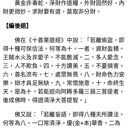
黃金非毒蛇，淨財作道糧。外財固然好，內
財更微妙。求財要有道，莫取非分財。
【編後語】
佛在《十善業道經》中說：「若離偷盜，即
得十種可保信法。何等為十。一者，資財盈積。
王賊水火及非愛子。不能散滅。二，多人愛念。
三，人不欺負。四，十方讚美。五，不憂損害。
六，善名流布。七，處眾無畏。八，財命色力安
樂。辯才具足無缺。九，常懷施意。十，命終生
天。是為十。若能迴向阿耨多羅三藐三菩提者，
後成佛時，得證清淨大菩提智。」
佛又說：「若離妄語，即得八種天所讚法。
何等為八。一口常清淨。優(金+本)華香。二為