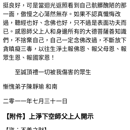
挺良好，可是當迴光返照看到自己骯髒醜陋的那
一面，傲慢之心蕩然無存。如果不認真懺悔改
過，聽經也好、念佛也好，只不過是表面功夫而
已。感恩師父上人和身邊所有的大德菩薩善知識
們，不捨棄自己，自己一定念佛改過，不斷放下
貪瞋癡三毒，以往生淨土報佛恩、報父母恩、報
眾生恩、報國家恩！
至誠頂禮一切被我傷害的眾生
慚愧弟子陳靜瑜 和南
二零一一年七月三十一日
【附件】上淨下空師父上人開示