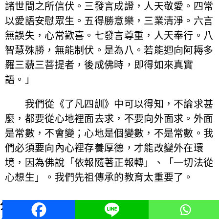
諸世間之所信伏。三發言成證，人天敬愛。四常
以愛語安慰眾生。五得勝意樂，三業清淨。六言
無誤失，心常歡喜。七發言尊重，人天奉行。八
智慧殊勝，無能制伏。是為八。若能迴向阿耨多
羅三藐三菩提者，後成佛時，即得如來真實
語。」
我們從《了凡四訓》中可以得知，不論求甚
麼，都要從心地裡面去求，不要向外面求。外面
是常數，不會變；心地是個變數，不是常數。我
們必須要向內心裡存養厚德，才能改變外在環
境，因為佛說「依報隨著正報轉」、「一切法從
心想生」。我們先祖傳承的教育太重要了。
分享至：