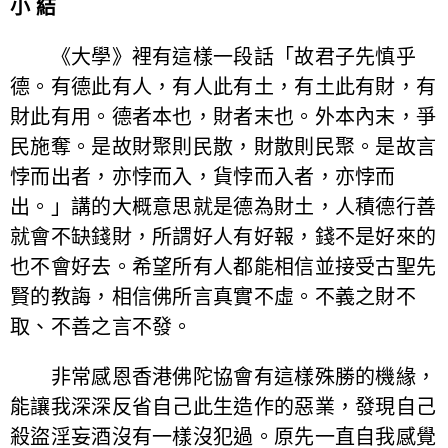
小 結
《大學》裡有這樣一段話「故君子先慎乎
德。有德此有人，有人此有土，有土此有財，有
財此有用。德者本也，財者末也。外本內末，爭
民施奪。是故財聚則民散，財散則民聚。是故言
悖而出者，亦悖而入，貨悖而入者，亦悖而
出。」講的大概意思就是德為財土，人積德行善
就會不缺錢財，所謂好人有好報，錢不是好來的
也不會好去。希望所有人都能相信並接受古聖先
賢的教誨，相信佛所言真實不虛。不義之財不
取、不善之言不發。
非常感恩香港佛陀協會有這樣殊勝的機緣，
能讓我深深反省自己此生造作的惡業，發現自己
殺盜淫妄酒沒有一樣沒犯過。原先一直自我感覺