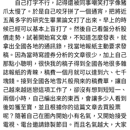
自己打字不行，記得還被同事嘲笑打字像豬
爪太慢了。於是自己咬牙拼了一個通宵，把將近
五萬多字的研究生畢業論文打了出來。早上的時
候已經可以基本上盲打了。然後自己看盤分析股
價走勢，試著開始寫文章，不知道怎麼發表，就
拿出全國各地的通訊錄，找當地報紙主動要求發
稿。因為當時寫證券分析的文章很少，加上自己
那點小聰明，很快我的稿子得到全國各地很多雜
誌報紙的青睞，稿費一個月就可以達到六、七千
塊錢。接到全國各地雪片般飛來的稿費單，讓自
己越來越迷戀這項工作了，卻沒有想到短短一、
兩個小時，自己編出來的東西，會讓多少人看到
後如獲至寶，並且根據你的這篇文章去買股票
呢？隨著自己在圈內開始小有名氣，又開始接受
電視、電台邀請錄製節目。而且名氣越大，大家