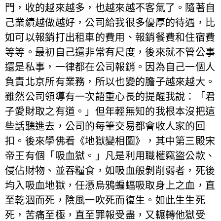
門，收的越來越多，也越來越不客氣了。隨著自
己業績越做越好，公司給我很多優厚的待遇，比
如可以報銷打出租車的費用、報銷餐費和住宿費
等等。最初自己還非常有尺度，後來就不管公事
還是私事，一律都在公司報銷。因為自己一個人
負責北京所有業務，所以也變的膽子越來越大。
雖然公司領導有一次語重心長的提醒我說：「君
子愛財取之有道。」但年輕無知的我根本沒把這
些話聽進去，公司的每筆交易都會收人家的回
扣。後來學佛看《地獄變相圖》，其中第三殿宋
帝王有個「吸血獄。」凡是利用職權竊盜公款、
侵佔財物、並吞糧食，如吸血般剝削弱者，死後
均入吸血地獄，任憑烏鴉蝙蝠吸取身上之血，直
至乾涸而死，陰風一吹死而復生。如此生生死
死，苦痛至極，直至罪報受盡，又輾轉他獄受