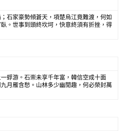
禍；石家豪勢傾蒼天，項楚烏江竟難渡，何如
窗臥。世事到頭終坎坷，快意終須有折挫，得
上一蜉游。石崇未享千年富，韓信空成十面
開九月雁含愁。山林多少幽閒趣，何必榮封萬