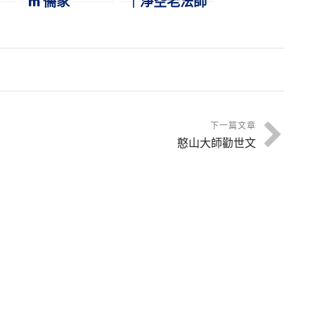
m 儒家
｜淨空老法師
開示
下一篇文章
憨山大師勸世文