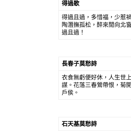
得過歌
得過且過，多惜福，少惹
陶潛撫孤松，醉來閒向北
過且過！
長春子莫愁詩
衣食無虧便好休，人生世
謀。花落三春鶯帶恨，菊
戶侯。
石天基莫愁詩