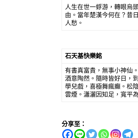
人生在世一蜉游，轉眼烏
由。當年楚漢今何在？昔
人愁。
石天基快樂銘
有書真富貴，無事小神仙
酒意陶然。隨時皆好日，
學兒戲，喜極舞瘋癲。松
雲煙。瀟灑因知足，寬平
分享至：