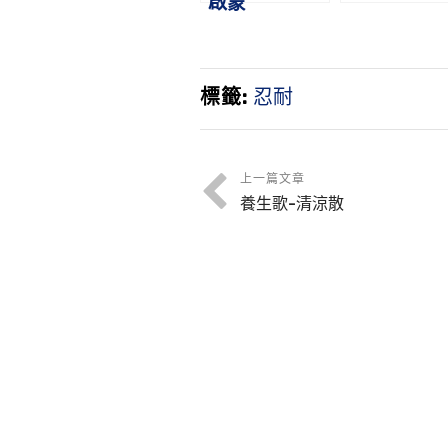
啟蒙
標籤:
忍耐
上一篇文章
養生歌-清涼散