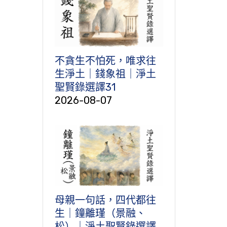
不貪生不怕死，唯求往
生淨土｜錢象祖｜淨土
聖賢錄選譯31
2026-08-07
母親一句話，四代都往
生｜鐘離瑾（景融、
松）｜淨土聖賢錄選譯