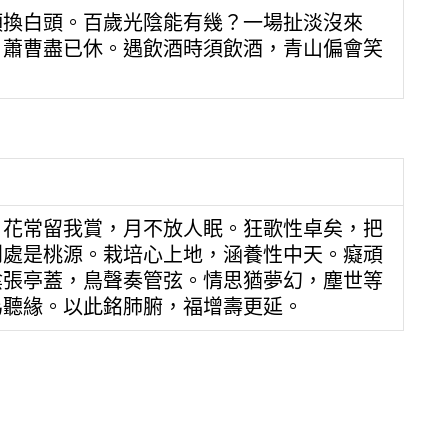
頭換白頭。百歲光陰能有幾？一場扯淡沒來
日蕭曹盡已休。遇飲酒時須飲酒，青山偏會笑
。花常留我賞，月不放人眠。狂歌性卓矣，把
到處是桃源。栽培心上地，涵養性中天。癡頑
陰張亭蓋，鳥聲奏管弦。情思猶夢幻，塵世等
為聽緣。以此銘肺腑，福增壽更延。