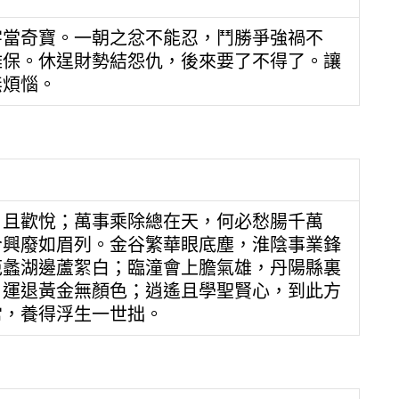
字當奇寶。一朝之忿不能忍，鬥勝爭強禍不
難保。休逞財勢結怨仇，後來要了不得了。讓
無煩惱。
，且歡悅；萬事乘除總在天，何必愁腸千萬
今興廢如眉列。金谷繁華眼底塵，淮陰事業鋒
范蠡湖邊蘆絮白；臨潼會上膽氣雄，丹陽縣裏
，運退黃金無顏色；逍遙且學聖賢心，到此方
常，養得浮生一世拙。