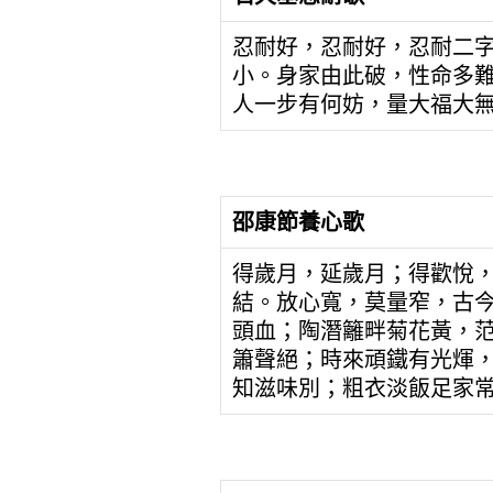
忍耐好，忍耐好，忍耐二
小。身家由此破，性命多
人一步有何妨，量大福大
邵康節養心歌
得歲月，延歲月；得歡悅
結。放心寬，莫量窄，古
頭血；陶潛籬畔菊花黃，
簫聲絕；時來頑鐵有光煇
知滋味別；粗衣淡飯足家