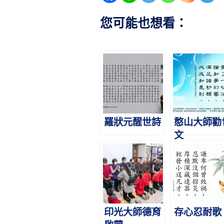
您可能也想看：
羅狀元醒世詩
憨山大師勸
文
印光大師德育
存心忍耐歌