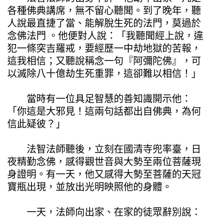
各種佛典講席，無不留心聽聞。到了晚年，聽
人說最直捷了當、能解脫生死的法門，莫過於
念佛法門 。他便對人說：「我聽聞經上說，違
犯一條突吉羅戒，要經歷一中劫地獄的苦報，
這我相信；又聽說稱念一句『阿彌陀佛』，可
以滅除八十億劫生死重罪，這卻難以相信！」
當時有一位具足智慧的善知識開示他：
「你這是大邪見！這兩句話都出自佛典，為何
信此疑彼？」
法智法師聽後，立刻在國清寺兜率臺，日
夜精勤念佛，感得觀世音與大勢至兩位菩薩現
身證明。有一天，他又感得大勢至菩薩的天冠
寶瓶出現，並放出光明映照他的身體。
一天，法師向出家、在家的徒眾辭別說：