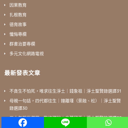
因果教育
扎根教育
德育故事
懺悔專欄
群書治要專欄
多元文化網路電視
最新發表文章
不貪生不怕死，唯求往生淨土｜錢象祖｜淨土聖賢錄選譯31
母親一句話，四代都往生｜鐘離瑾（景融、松）｜淨土聖賢
錄選譯30
三十年親供僧眾，臨終現瑞｜烏萇國王｜淨土聖賢錄選譯29
遍參諸方修淨業，悟得真心生西方｜成注法師｜淨土聖賢錄