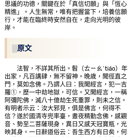
思議的功德，關鍵在於「真信切願」與「恆心
精進」。人生無常，唯有把握當下，培養信願
行，才能在臨終時安然自在，走向光明的彼
岸。
░原文
法智，不詳其所出。髫（ㄊㄧㄠˊtiáo）年
出家，凡百講肆，無不留神。晚歲，聞徑直之
門，莫如念佛。乃謂人曰：我聞經言，犯一吉
羅①，歷一中劫地獄，可信。又聞經言，一稱
阿彌陀佛，滅八十億劫生死重罪，則未之信。
有明者示云：汝大邪見，俱是佛言，何得不
信？遂於國清寺兜率臺，晝夜精勤念佛，感觀
音、勢至二菩薩現身，異日又感天冠寶瓶，光
映其身。一日辭道俗云：吾生西方有日矣，何