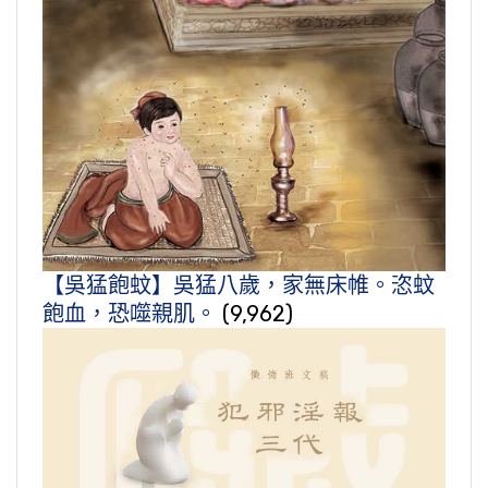
【吳猛飽蚊】吳猛八歲，家無床帷。恣蚊
飽血，恐噬親肌。
(9,962)