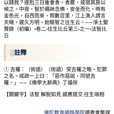
以餞我？遂剋三日後會食。食罷，或宿其房以
候之。中夜，智於繩牀念佛，安坐而化。時有
金色光，自西而來，照數百里，江上漁人謂言
天曉，遲久方明。始驗智之往生云。——淨土聖
賢錄（初編）·卷二·往生比丘第三·之一·法智比
丘
░註釋
① 吉羅：（術語）（術語）突吉羅之略。犯罪
之名。戒疏一上曰：「惡作惡說，同號吉
羅。」——《佛學大辭典》丁福保
【關鍵字】法智 解脫知見 感應道交 往生瑞相
佛陀教育網路學院
讀書會整理