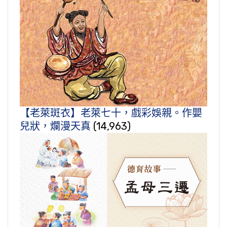
【老萊斑衣】老萊七十，戲彩娛親。作嬰
兒狀，爛漫天真
(14,963)