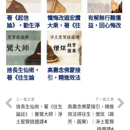
著《起信
懺悔改過宏讚
有解無行難獲
論》，勸生淨
大乘，著《往
益，回心悔改
土｜馬鳴尊者
生論》立五念
上品生｜慧恭
｜淨土聖賢錄
門｜天親論師
比丘｜淨土聖
選譯1
｜淨土聖賢錄
賢錄選譯3
選譯2
捨長生仙術，
高壽念佛蒙接
著《往生論
引，精進效法
註》｜曇鸞大
得往生｜僧炫
師｜淨土聖賢
（啟芳、圓
錄選譯4
果）｜淨土聖
上一篇文章
下一篇文章
捨長生仙術，著《往生
高壽念佛蒙接引，精進
賢錄選譯6
論註》｜曇鸞大師｜淨
效法得往生｜僧炫（啟
土聖賢錄選譯4
芳、圓果）｜淨土聖賢
錄選譯6