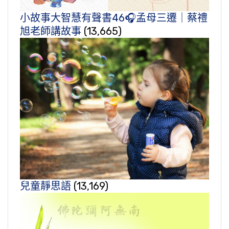
小故事大智慧有聲書46🎧孟母三遷｜蔡禮
旭老師講故事
(13,665)
兒童靜思語
(13,169)