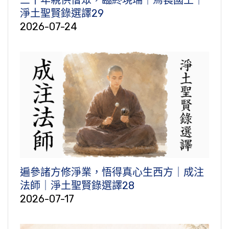
三十年親供僧眾，臨終現瑞｜烏萇國王｜
淨土聖賢錄選譯29
2026-07-24
遍參諸方修淨業，悟得真心生西方｜成注
法師｜淨土聖賢錄選譯28
2026-07-17