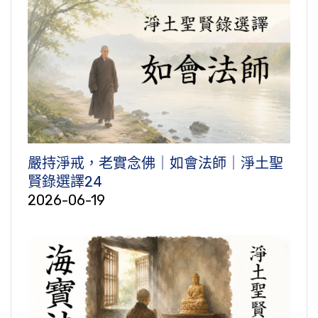
嚴持淨戒，老實念佛｜如會法師｜淨土聖
賢錄選譯24
2026-06-19