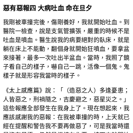
惡有惡報四 大病吐血 命在旦夕
我剛被車撞完後，傷剛養好，我就開始吐血。到
醫院一檢查，說是支氣管擴張，嚴重的時候不是
吐血是噴血。醫生說我的病要絕對的臥床，就是
躺在床上不能動，翻個身就開始狂噴血，要拿盆
來接著，最多一次吐出半盆血。當時，我照了鏡
子看自己的樣子，嚇自己一跳，活像一個鬼。鬼
樣子就是形容我當時的樣子。
《太上感應篇》說：「（造惡之人）多逢憂患；
人皆惡之，刑禍隨之，吉慶避之，惡星災之。」
這些報應全部發生在我身上了。現在想起來，我
應該感謝我的惡報：在我被車撞的時，上天就已
經在提醒和警告我不要再做惡了，可是我當時還