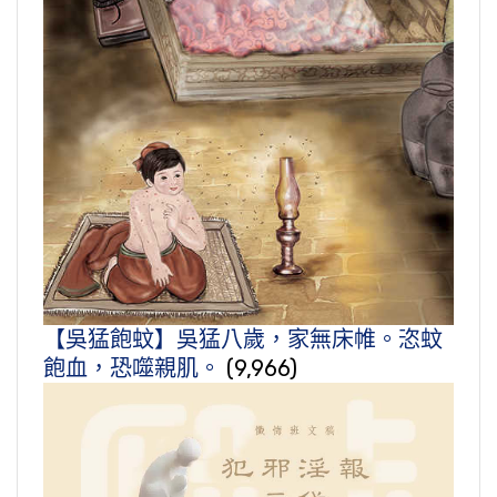
【吳猛飽蚊】吳猛八歲，家無床帷。恣蚊
飽血，恐噬親肌。
(9,966)