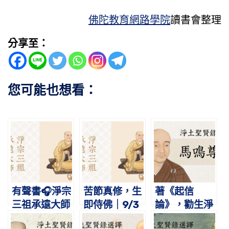
佛陀教育網路學院
讀書會整理
分享至：
您可能也想看：
有聲書🎧淨宗
苦節真修，生
著《起信
三祖承遠大師
即侍佛｜9/3
論》，勸生淨
略傳
淨宗三祖承遠
土｜馬鳴尊者