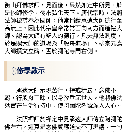
衡山拜佛求師，見面後，果然如定中所見。於
是依師修學，後來弘化天下。唐代宗時，法照
法師被尊奉為國師，他常稱讚承遠大師德行至
高無上，因此代宗皇帝常常面向南方而遙禮大
師。認為大師有聖人的德行，凡夫無法測度，
於是賜大師的道場為「般舟道場」。柳宗元為
大師撰文立碑，置於彌陀寺門右側。
░修學啟示
承遠大師示現苦行，持戒精嚴，念佛不
輟，行般舟三昧，以身教垂範世人。他將佛法
落實在生活行持中，使阿彌陀名號深入人心。
法照禪師於禪定中見承遠大師侍立阿彌陀
佛左右，這真是念佛感應道交不可思議。一句