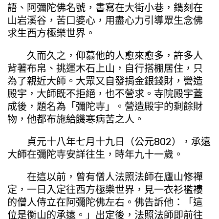
語、阿彌陀佛名號，書寫在大街小巷，鐫刻在
山岩溪谷，苦口婆心，用盡心力引導眾生念佛
求生西方極樂世界。
久而久之，仰慕他的人愈來愈多，許多人
背著布帛、挑運木石上山，自行搭棚居住，只
為了親近大師。大眾又自發捐金銀錢財，營造
殿宇，大師既不拒絕，也不營求。寺院殿宇蓋
成後，題名為「彌陀寺」。營造殿宇的剩餘財
物，他都布施給饑寒病苦之人。
貞元十八年七月十九日（公元802），承遠
大師在彌陀寺安詳往生，時年九十一歲。
在這以前，曾有僧人法照法師在廬山修禪
定，一日入定往西方極樂世界，見一衣衫襤褸
的僧人侍立在阿彌陀佛左右。佛告訴他：「這
位是衡山的承遠。」出定後，法照法師即前往