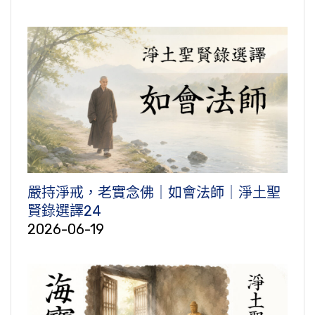
嚴持淨戒，老實念佛｜如會法師｜淨土聖
賢錄選譯24
2026-06-19