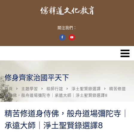
關注我們：
修身齊家治國平天下
首頁
主題學習
祖師行誼
淨土聖賢錄選譯
精苦修道
身侍佛，般舟道場彌陀寺｜承遠大師｜淨土聖賢錄選譯8
精苦修道身侍佛，般舟道場彌陀寺｜
承遠大師｜淨土聖賢錄選譯8