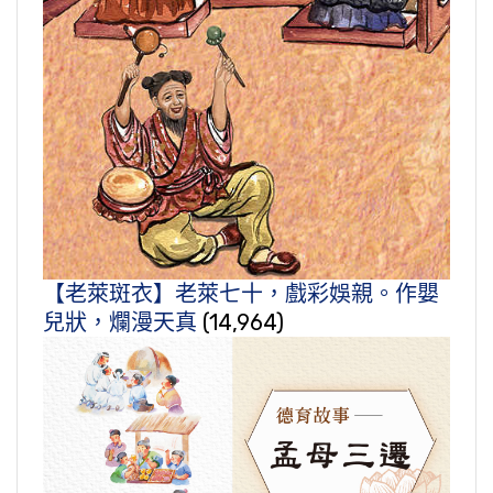
【老萊斑衣】老萊七十，戲彩娛親。作嬰
兒狀，爛漫天真
(14,964)