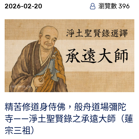
2026-02-20
瀏覽數 396
精苦修道身侍佛，般舟道場彌陀
寺——淨土聖賢錄之承遠大師（蓮
宗三祖）