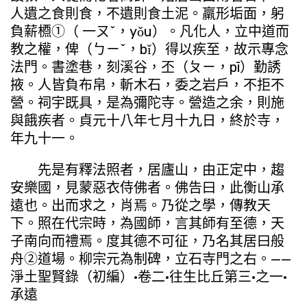
人遺之食則食，不遺則食土泥。羸形垢面，躬
負薪槱①（ 一ㄡˇ，yǒu）。凡化人，立中道而
教之權，俾（ㄅㄧˇ，bǐ）得以疾至，故示專念
法門。書塗巷，刻溪谷，丕（ㄆㄧ，pī）勤誘
掖。人皆負布帛，斬木石，委之岩戶，不拒不
營。祠宇既具，是為彌陀寺。營造之余，則施
與餓疾者。貞元十八年七月十九日，終於寺，
年九十一。
先是有釋法照者，居廬山，由正定中，趨
安樂國，見蒙惡衣侍佛者。佛告曰，此衡山承
遠也。出而求之，肖焉。乃從之學，傳教天
下。照在代宗時，為國師，言其師有至德，天
子南向而禮焉。度其德不可征，乃名其居曰般
舟②道場。柳宗元為制碑，立石寺門之右。——
淨土聖賢錄（初編）·卷二·往生比丘第三·之一·
承遠