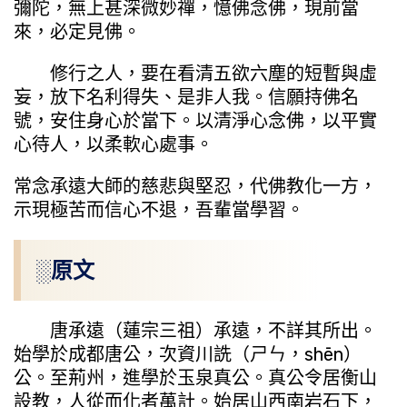
彌陀，無上甚深微妙禪，憶佛念佛，現前當
來，必定見佛。
修行之人，要在看清五欲六塵的短暫與虛
妄，放下名利得失、是非人我。信願持佛名
號，安住身心於當下。以清淨心念佛，以平實
心待人，以柔軟心處事。
常念承遠大師的慈悲與堅忍，代佛教化一方，
示現極苦而信心不退，吾輩當學習。
░原文
唐承遠（蓮宗三祖）承遠，不詳其所出。
始學於成都唐公，次資川詵（ㄕㄣ，shēn）
公。至荊州，進學於玉泉真公。真公令居衡山
設教，人從而化者萬計。始居山西南岩石下，