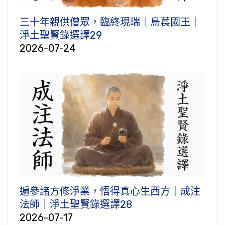
三十年親供僧眾，臨終現瑞｜烏萇國王｜
淨土聖賢錄選譯29
2026-07-24
遍參諸方修淨業，悟得真心生西方｜成注
法師｜淨土聖賢錄選譯28
2026-07-17