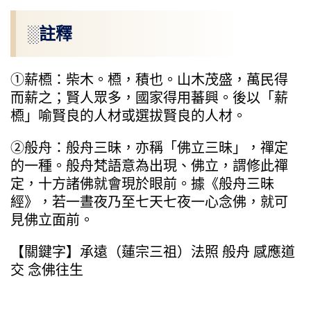
░註釋
①薪槱：柴木。槱，積也。山木茂盛，萬民得
而薪之；賢人眾多，國家得用蕃興。後以「薪
槱」喻賢良的人材或選拔賢良的人材。
②般舟：般舟三昧，亦稱「佛立三昧」，禪定
的一種。般舟梵語意為出現、佛立，謂修此禪
定，十方諸佛就會現於眼前。據《般舟三昧
經》，若一晝夜乃至七天七夜一心念佛，就可
見佛立面前。
【關鍵字】承遠（蓮宗三祖）法照 般舟 感應道
交 念佛往生