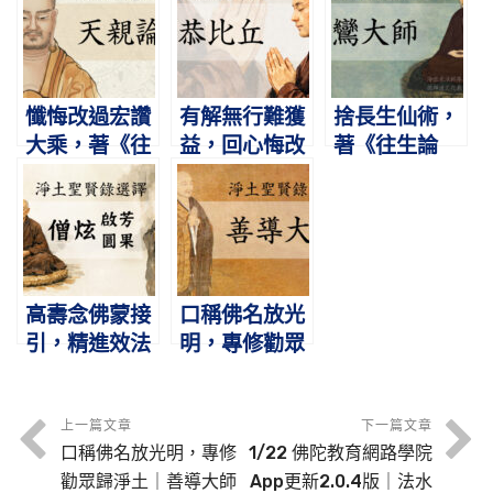
大師圓寂紀念
｜淨土聖賢錄
日
選譯1
懺悔改過宏讚
有解無行難獲
捨長生仙術，
大乘，著《往
益，回心悔改
著《往生論
生論》立五念
上品生｜慧恭
註》｜曇鸞大
門｜天親論師
比丘｜淨土聖
師｜淨土聖賢
｜淨土聖賢錄
賢錄選譯3
錄選譯4
選譯2
高壽念佛蒙接
口稱佛名放光
引，精進效法
明，專修勸眾
得往生｜僧炫
歸淨土｜善導
（啟芳、圓
大師｜淨土聖
果）｜淨土聖
賢錄選譯7
上一篇文章
下一篇文章
口稱佛名放光明，專修
1/22 佛陀教育網路學院
賢錄選譯6
勸眾歸淨土｜善導大師
App更新2.0.4版｜法水