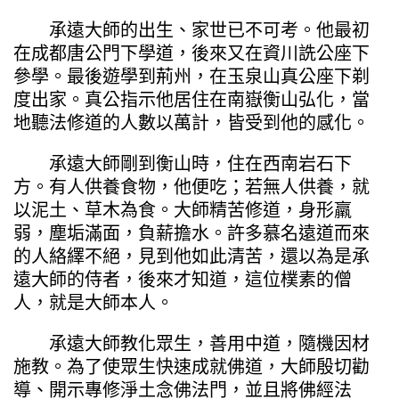
承遠大師的出生、家世已不可考。他最初
在成都唐公門下學道，後來又在資川詵公座下
參學。最後遊學到荊州，在玉泉山真公座下剃
度出家。真公指示他居住在南嶽衡山弘化，當
地聽法修道的人數以萬計，皆受到他的感化。
承遠大師剛到衡山時，住在西南岩石下
方。有人供養食物，他便吃；若無人供養，就
以泥土、草木為食。大師精苦修道，身形羸
弱，塵垢滿面，負薪擔水。許多慕名遠道而來
的人絡繹不絕，見到他如此清苦，還以為是承
遠大師的侍者，後來才知道，這位樸素的僧
人，就是大師本人。
承遠大師教化眾生，善用中道，隨機因材
施教。為了使眾生快速成就佛道，大師殷切勸
導、開示專修淨土念佛法門，並且將佛經法