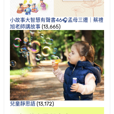
小故事大智慧有聲書46🎧孟母三遷｜蔡禮
旭老師講故事
(13,665)
兒童靜思語
(13,172)