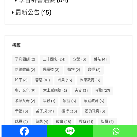
學習群書治要
(64)
最新公告
(15)
標籤
了凡四訓
(2)
二十四忠
(24)
企業
(3)
佛法
(4)
傳統教學
(2)
儒釋道
(3)
動物
(2)
命運
(2)
和平
(6)
善惡
(10)
因果
(13)
因果教育
(3)
多元文化
(9)
太上感應篇
(2)
夫妻
(3)
孝順
(27)
孝順父母
(2)
宗教
(7)
家庭
(5)
家庭教育
(3)
幸福
(5)
弟子規
(41)
德行
(33)
愛的教育
(3)
感恩
(2)
慈悲
(4)
故事
(28)
教育
(41)
智慧
(4)
書法
(2)
欲望
(3)
母親
(4)
治家
(2)
淨土宗
(3)