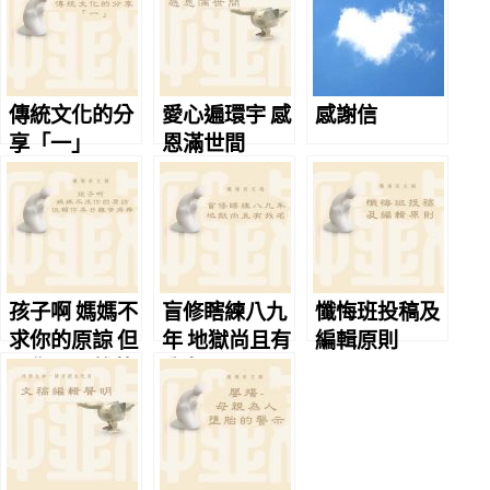
傳統文化的分
愛心遍環宇 感
感謝信
享「一」
恩滿世間
孩子啊 媽媽不
盲修瞎練八九
懺悔班投稿及
求你的原諒 但
年 地獄尚且有
編輯原則
願你早日離苦
我名
得樂