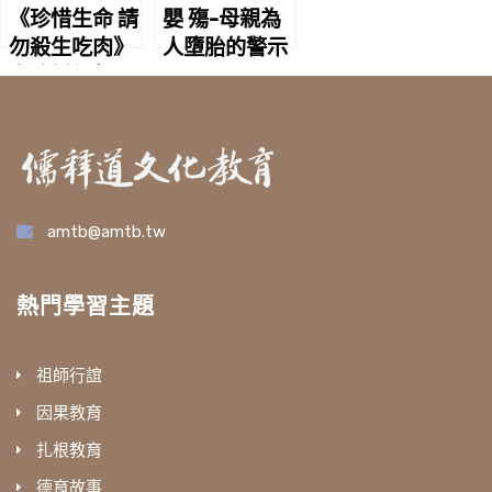
《珍惜生命 請
嬰 殤-母親為
勿殺生吃肉》
人墮胎的警示
文稿編輯聲明
amtb@amtb.tw
熱門學習主題
祖師行誼
因果教育
扎根教育
德育故事