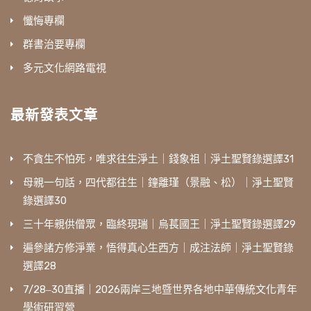
懺悔專欄
群書治要專欄
多元文化網路電視
最新發表文章
不貪生不怕死，唯求往生淨土｜錢象祖｜淨土聖賢錄選譯31
母親一句話，四代都往生｜鐘離瑾（景融、松）｜淨土聖賢
錄選譯30
三十年親供僧眾，臨終現瑞｜烏萇國王｜淨土聖賢錄選譯29
遍參諸方修淨業，悟得真心生西方｜成注法師｜淨土聖賢錄
選譯28
7/28‒30直播｜2026兩岸三地暨世界各地中華傳統文化青年
學術研習營