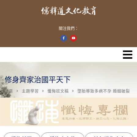
關注我們：
修身齊家治國平天下
首頁
主題學習
懺悔班文稿
墮胎導致多病不孕 婚姻破裂