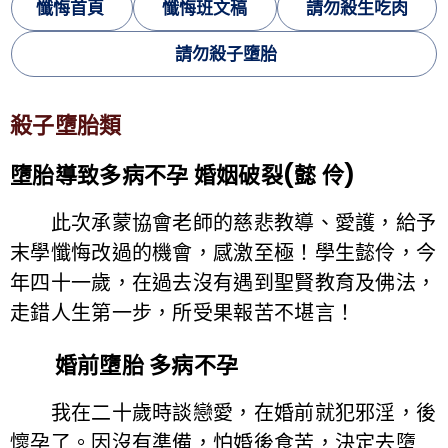
懺悔首頁
懺悔班文稿
請勿殺生吃肉
請勿殺子墮胎
殺子墮胎類
墮胎導致多病不孕 婚姻破裂(懿 伶)
此次承蒙協會老師的慈悲教導、愛護，給予
末學懺悔改過的機會，感激至極！學生懿伶，今
年四十一歲，在過去沒有遇到聖賢教育及佛法，
走錯人生第一步，所受果報苦不堪言！
婚前墮胎 多病不孕
我在二十歲時談戀愛，在婚前就犯邪淫，後
懷孕了。因沒有準備，怕婚後食苦，決定去墮