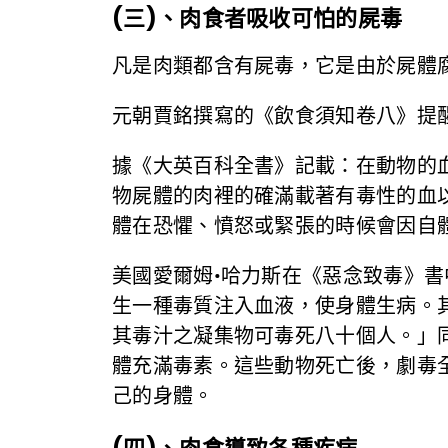
(三)、肉食者吸收可怕的屍毒
凡是肉類都含有屍毒，它是由於屍體
元朝賈銘撰寫的《飲食須知卷八》提
據《大英百科全書》記載：在動物的
物屍體的肉裡的確滿載著有毒性的血
體在恐懼、憤怒或緊張的時候會因自
美國愛爾姆•哈力斯在《惡念致毒》
生一種毒質注入血液，使身體生病。
其毒汁之凝集物可毒死八十個人。」
體充滿毒素。這些動物死亡後，劇毒
己的身體。