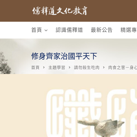
首頁
認識儒釋道
最新公告
精選專
修身齊家治國平天下
首頁
主題學習
請勿殺生吃肉
肉食之害－身