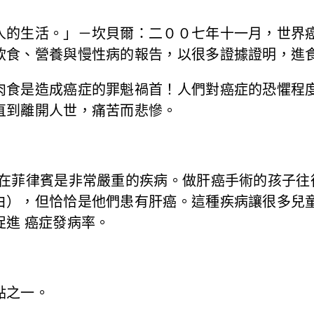
人的生活。」－坎貝爾：二００七年十一月，世界
飲食、營養與慢性病的報告，以很多證據證明，進
肉食是造成癌症的罪魁禍首！人們對癌症的恐懼程
直到離開人世，痛苦而悲慘。
癌在菲律賓是非常嚴重的疾病。做肝癌手術的孩子往
白），但恰恰是他們患有肝癌。這種疾病讓很多兒
進 癌症發病率。
點之一。