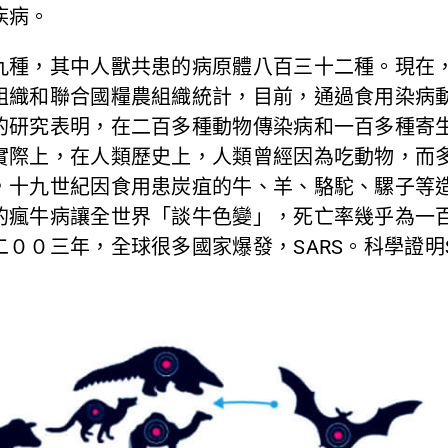
疾病。
九種，其中人獸共患的病原體八百三十二種。現在
組織和聯合國糧農組織統計，目前，通過食用染病
的研究表明，在二百多種動物傳染病和一百多種寄
實際上，在人類歷史上，人類曾經因為吃動物，而
，十九世紀因食用患炭疽的牛、羊、駱駝、騾子等
的瘋牛病讓全世界「談牛色變」，死亡率幾乎為一
００三年，全球很多國家爆發，SARS。科學證明