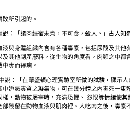
腐敗所引起的。
醒說：「諸肉經宿未煮，不可食，殺人。」古人知
血液與身體組織內含有各種毒素，包括尿酸及其他
以及其他副產廢料。從生物的角度看，肉類之中都
體中毒而得病。
書中說：「在華盛頓心理實驗室所做的試驗，顯示人
其中妒忌毒質之凝集物，可在幾分鐘之內毒死一隻
同樣，動物被屠宰時，充滿恐懼、 怨恨等情緒使其
全部殘留在動物血液與肌肉裡。人吃肉之後，毒素