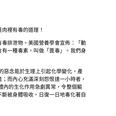
道肉裡有毒的道理！
有毒排泄物。美國營養學會宣佈：「動
含有一種毒素，叫做「蓖毒」。我們身
的惡念能於生理上引起化學變化，產
豬；而內心充滿深刻怨恨達一小時者，
體內的生化作用急劇異常，令整個軀
不斷被身體吸收，日復一日地毒化著自