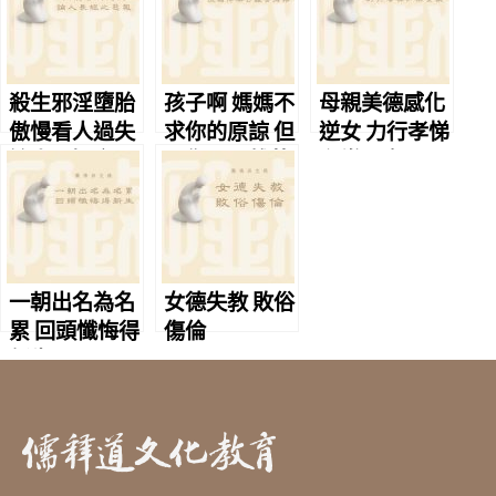
殺生邪淫墮胎
孩子啊 媽媽不
母親美德感化
傲慢看人過失
求你的原諒 但
逆女 力行孝悌
論人長短之惡
願你早日離苦
和樂全家
報
得樂
一朝出名為名
女德失教 敗俗
累 回頭懺悔得
傷倫
新生