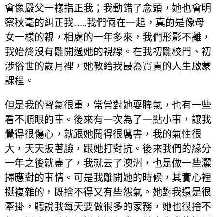
會像嚴父一樣指正我；我動錯了念頭，她也會明
察秋毫的糾正我……我們倆在一起，真的是像母
女一樣的親，相處的一年多來，我們形影不離，
我始終沒有離開過她的視線。在我初離校門、初
涉俗世的歲月裡，她教給我最為寶貴的人生啟蒙
課程。
但是我的習氣很重，常常對她耍脾氣，也有一些
看不順眼的事。後來有一次為了一點小事，讓我
覺得很傷心，就跟她鬧得很厲害，我的氣性很
大，天天扳著臉，跟她打對抗。後來我們的緣分
一年之後就盡了，我就去了澳洲，也是做一些灑
掃應對的事情。可是我離開她的時候，其實心裡
挺複雜的，既捨不得又有些怨氣。她對我還是很
牽掛，聽說我每天要做很多的家務，她也很捨不