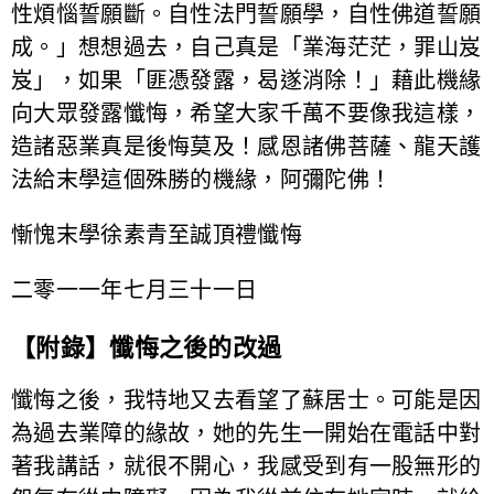
性煩惱誓願斷。自性法門誓願學，自性佛道誓願
成。」想想過去，自己真是「業海茫茫，罪山岌
岌」，如果「匪憑發露，曷遂消除！」藉此機緣
向大眾發露懺悔，希望大家千萬不要像我這樣，
造諸惡業真是後悔莫及！感恩諸佛菩薩、龍天護
法給末學這個殊勝的機緣，阿彌陀佛！
慚愧末學徐素青至誠頂禮懺悔
二零一一年七月三十一日
【附錄】懺悔之後的改過
懺悔之後，我特地又去看望了蘇居士。可能是因
為過去業障的緣故，她的先生一開始在電話中對
著我講話，就很不開心，我感受到有一股無形的