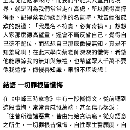
全是從低處學來的，而我們不能契入聖賢的境
界，就是因為我們常常走在高處，所以爬得高摔
得重。記得蔡老師談到他的名氣時，就曾經很感
歎的說過：「我是名不符實，必有奇禍。」想想
人家那麼德高望重，還會不斷反省自己，覺得自
己德不配位，而想想自己那麼傲慢無知，真是不
知羞恥啊！在此末學向蔡老師深深的懺悔，希望
他能原諒我的無知與無禮，也希望眾人千萬不要
像我這樣，侮慢善知識，果報不堪設想！
結語 一切罪根皆懺悔
在《中峰三時繫念》中有一段懺悔文，從前聽到
這段懺悔，常常會感慨萬端，甚至傷心落淚：
「往昔所造諸惡業，皆由無始貪瞋癡。從身語意
之所生，一切罪根皆懺悔。自性眾生誓願度，自