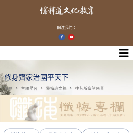
關注我們：
修身齊家治國平天下
首頁
主題學習
懺悔班文稿
往昔所造諸惡業