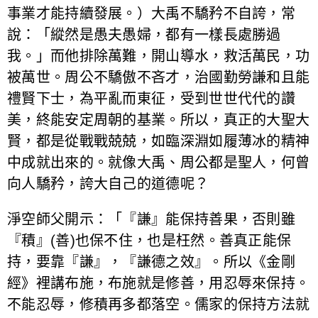
事業才能持續發展。）大禹不驕矜不自誇，常
說：「縱然是愚夫愚婦，都有一樣長處勝過
我。」而他排除萬難，開山導水，救活萬民，功
被萬世。周公不驕傲不吝才，治國勤勞謙和且能
禮賢下士，為平亂而東征，受到世世代代的讚
美，終能安定周朝的基業。所以，真正的大聖大
賢，都是從戰戰兢兢，如臨深淵如履薄冰的精神
中成就出來的。就像大禹、周公都是聖人，何曾
向人驕矜，誇大自己的道德呢？
淨空師父開示：「『謙』能保持善果，否則雖
『積』(善)也保不住，也是枉然。善真正能保
持，要靠『謙』，『謙德之效』。所以《金剛
經》裡講布施，布施就是修善，用忍辱來保持。
不能忍辱，修積再多都落空。儒家的保持方法就