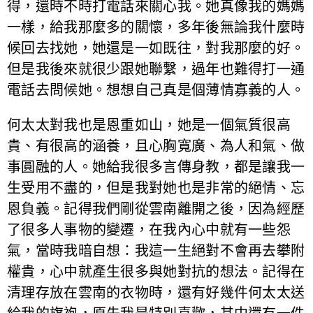
得，還時不時打電話來關心我。她真像我的媽媽
一樣，給我那麼多的關懷，多年後無論我什麼時
候回去找她，她還是一如既往，對我那麼的好。
但是我後來就很少跟她聯繫，過年也難得打一通
電話去問候她。想想自己真是個薄情寡義的人。
何太太對我也是恩重如山，她是一個氣質很高
貴、有很高的涵養，且心胸寬廣、為人和氣、做
事圓融的人。她給我很多言傳身教，都是讓我一
生受用不盡的，但是我對她也是非常的絕情、忘
恩負義。記得我們剛從雲南離開之後，因為經歷
了很多人事物的變遷，在我內心中就有一些怨
氣，當時我暗自想：我這一生絕對不會再去攀附
權貴，心中就產生很多與她對抗的想法。記得在
清理存放在雲南的衣物時，還有好幾件何太太送