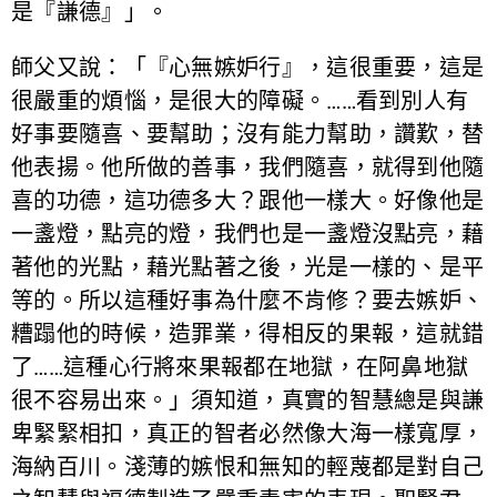
是『謙德』」。
師父又說：「『心無嫉妒行』，這很重要，這是
很嚴重的煩惱，是很大的障礙。……看到別人有
好事要隨喜、要幫助；沒有能力幫助，讚歎，替
他表揚。他所做的善事，我們隨喜，就得到他隨
喜的功德，這功德多大？跟他一樣大。好像他是
一盞燈，點亮的燈，我們也是一盞燈沒點亮，藉
著他的光點，藉光點著之後，光是一樣的、是平
等的。所以這種好事為什麼不肯修？要去嫉妒、
糟蹋他的時候，造罪業，得相反的果報，這就錯
了……這種心行將來果報都在地獄，在阿鼻地獄
很不容易出來。」須知道，真實的智慧總是與謙
卑緊緊相扣，真正的智者必然像大海一樣寬厚，
海納百川。淺薄的嫉恨和無知的輕蔑都是對自己