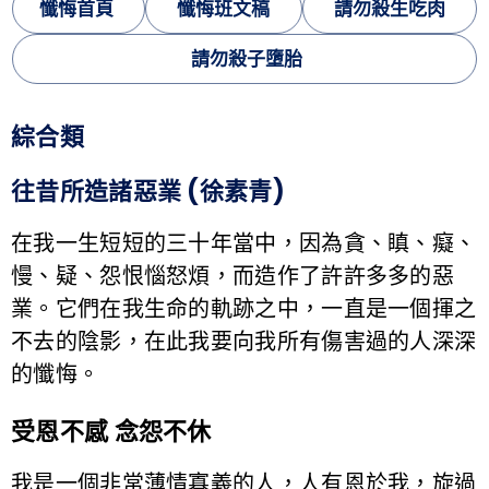
懺悔首頁
懺悔班文稿
請勿殺生吃肉
請勿殺子墮胎
綜合類
往昔所造諸惡業 (徐素青)
在我一生短短的三十年當中，因為貪、瞋、癡、
慢、疑、怨恨惱怒煩，而造作了許許多多的惡
業。它們在我生命的軌跡之中，一直是一個揮之
不去的陰影，在此我要向我所有傷害過的人深深
的懺悔。
受恩不感 念怨不休
我是一個非常薄情寡義的人，人有恩於我，旋過