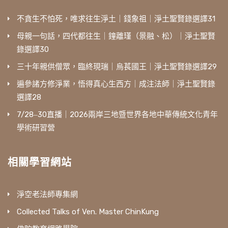
不貪生不怕死，唯求往生淨土｜錢象祖｜淨土聖賢錄選譯31
母親一句話，四代都往生｜鐘離瑾（景融、松）｜淨土聖賢
錄選譯30
三十年親供僧眾，臨終現瑞｜烏萇國王｜淨土聖賢錄選譯29
遍參諸方修淨業，悟得真心生西方｜成注法師｜淨土聖賢錄
選譯28
7/28‒30直播｜2026兩岸三地暨世界各地中華傳統文化青年
學術研習營
相關學習網站
淨空老法師專集網
Collected Talks of Ven. Master ChinKung