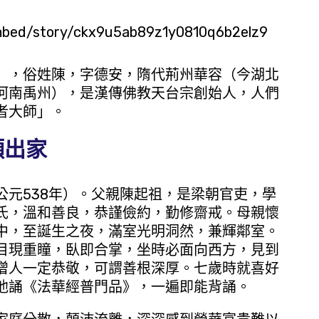
/embed/story/ckx9u5ab89z1y0810q6b2elz9
7年），俗姓陳，字德安，隋代荊州華容（今湖北
河南禹州），是漢傳佛教天台宗創始人，人們
者大師」。
願出家
公元538年）。父親陳起祖，是梁朝官吏，學
氏，溫和善良，恭謹儉約，勤修齋戒。母親懷
中，至誕生之夜，滿室光明洞然，兼輝鄰室。
目現重瞳，臥即合掌，坐時必面向西方，見到
僧人一定恭敬，可謂善根深厚。七歲時就喜好
他誦《法華經普門品》，一遍即能背誦。