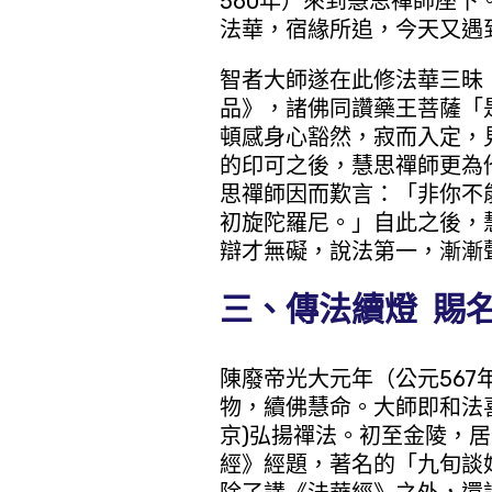
560年）來到慧思禪師座
法華，宿緣所追，今天又遇
智者大師遂在此修法華三昧
品》，諸佛同讚藥王菩薩「
頓感身心豁然，寂而入定，
的印可之後，慧思禪師更為
思禪師因而歎言：「非你不
初旋陀羅尼。」自此之後，
辯才無礙，說法第一，漸漸
三、傳法續燈 賜
陳廢帝光大元年（公元567
物，續佛慧命。大師即和法
京)弘揚禪法。初至金陵，
經》經題，著名的「九旬談