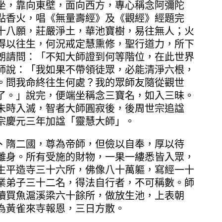
坐，靠向東壁，面向西方，專心稱念阿彌陀
點香火，唱《無量壽經》及《觀經》經題完
十八願，莊嚴淨土，華池寶樹，易往無人；火
得以往生，何況戒定慧熏修，聖行道力，所下
朗請問：「不知大師證到何等階位，在此世界
師說：「我如果不帶領徒眾，必能清淨六根，
。問我命終往生何處？我的眾師友隨從觀世
了。」說完，便端坐稱念三寶名，如入三昧。
未時入滅，智者大師圓寂後，後周世宗追諡
宗慶元三年加諡「靈慧大師」。
、隋二國，尊為帝師，但儉以自奉，厚以待
離身。所有受施的財物，一果一縷悉皆入眾，
生平造寺三十六所，佛像八十萬軀，寫經一十
業弟子三十二名，得法自行者，不可稱數。師
贖買魚滬溪梁六十餘所，做放生池，上表朝
為黃雀來寺報恩，三日方散。