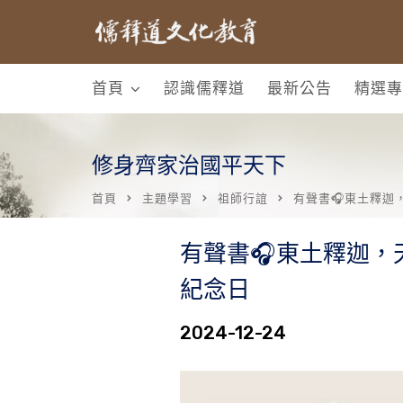
首頁
認識儒釋道
最新公告
精選專
修身齊家治國平天下
首頁
主題學習
祖師行誼
有聲書🎧東土釋迦
有聲書🎧東土釋迦
紀念日
2024-12-24