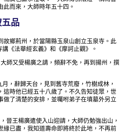
由此而來，大師時年五十四。
寂五品
到故鄉荊州，於當陽縣玉泉山創立玉泉寺。此
)在寺講《法華經玄義》和《摩訶止觀》。
春，大師又受楊廣之請，頻辭不免，再到揚州，撰
）九月，辭歸天台，見到舊寺荒廢，竹樹成林，
，這時他已經五十八歲了。不久告知徒眾，世
事做了清楚的安排，並囑咐弟子在墳墓外另立
十月，晉王楊廣遣使入山迎請，大師仍勉強出山，
世緣已盡，我知道壽命即將終於此地，不再前