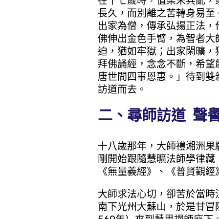
在十七歲時，值梁末兵亂，
長久，而別離之苦轉身易至
出家為僧，傳承弘揚正法，
佛伸出金色手臂，為智者大
迫，猶如牢獄；出家閑曠，
拜佛誦經，念念不斷，希望
唐世間四事恩惠。」待到雙
訪道而去。
二、尋師訪道 聲
十八歲那年，大師禮湘洲果
剛開始跟隨慧曠法師學律藏
《無量義經》、《普賢觀經
大師求法心切，卻苦於當時
南下光州大蘇山，於是甘冒