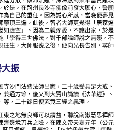
家庭分散，顛沛流離，深深感到榮華富貴難以
。於是，在荊州長沙寺佛像前發大願心，誓願
作為自己的重任。因為誠心所感，當晚便夢見
師摩頂三遍。此後，智者大師更覺得「居家逼
猶如虛空」。因為二親疼愛，不讓出家，於是
能「學得三世佛法，對千部論師說之無礙，不
親往生，大師服喪之後，便向兄長告別，尋師
譽大振
願寺沙門法緒法師出家，二十歲受具足大戒。
，兼通方等，後又到大賢山誦讀《法華經》、
》等，二十餘日便究竟三經之義理。
江東之地無良師可以請益，聽說南嶽慧思禪師
陳齊邊境刀兵之險，在陳文帝天嘉元年（公元