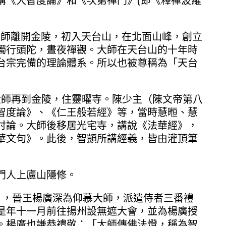
講《大智度論》和《次第禪門》(即《釋禪波羅
，大師離開金陵，初入天台山，在北面山峰，創立
獨行頭陀，晝夜禪觀。大師在天台山的十年時
台宗完備的理論體系。所以也被尊稱為「天台
，大師再到金陵，住靈曜寺。陳少主（陳文帝第八
智度論》、《仁王般若經》等，當時慧暅、慧
討論。大師後移居光宅寺，講說《法華經》，
華文句》。此後，智顗所講經義，皆由灌頂筆
門人上廬山隱修。
年），晉王楊廣深為仰慕大師，派遣侍者三番禮
是年十一月前往揚州設無遮大會，並為楊廣授
。楊廣也謙恭禮敬：「大師傳佛法燈，稱為智