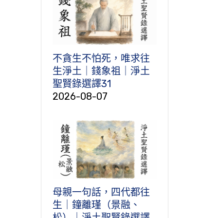
不貪生不怕死，唯求往
生淨土｜錢象祖｜淨土
聖賢錄選譯31
2026-08-07
母親一句話，四代都往
生｜鐘離瑾（景融、
松）｜淨土聖賢錄選譯