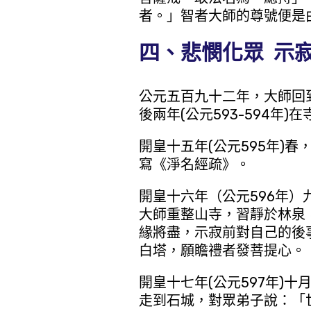
者。」智者大師的尊號便是
四、悲憫化眾 示
公元五百九十二年，大師回
後兩年(公元593-594年
開皇十五年(公元595年)
寫《淨名經疏》。
開皇十六年（公元596年
大師重整山寺，習靜於林泉
緣將盡，示寂前對自己的後
白塔，願瞻禮者發菩提心。
開皇十七年(公元597年)
走到石城，對眾弟子說：「