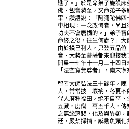
進了。」於是命弟子施設床
佛、觀音勢至，又命弟子多
畢，讚語說：「阿彌陀佛四
車相現，一念改悔者，尚且
功夫不會唐捐的。」弟子智
命終之後，往生何處？」大
由於損己利人，只登五品位
音、大勢至菩薩都來迎接我
開皇十七年十一月二十四日
「法空寶覺尊者」，南宋寧
智者大師弘法三十餘年，陳
人，常常披一壞衲，冬夏不
代人廣種福田，絕不自享。
五藏，度僧一萬五千人，傳
之無緣慈悲，化及與異類，
廷，嚴禁採捕，感動魚類化