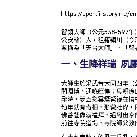
https://open.firstory.me
智顗大師（公元538-59
公安縣）人，祖籍穎川（今
尊稱為「天台大師」、「智
一、生降祥瑞 夙
大師生於梁武帝大同四年（
問淵博，通曉經傳；母親徐
孕時，夢五彩雲煙縈繞在懷
幼年就有奇相，形貌壯偉，
佛菩薩像就禮拜，遇到出家
前往寺院道場，寺院師父教