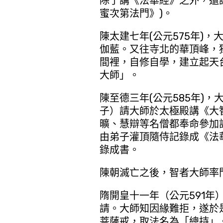
除了講《法華經》之外，還
蜜次第法門》)。
陳太建七年(公元575年)
伽藍。又往寺北的華頂峰，
間裡，自修自學，建立起天
大師」。
陳至德三年(公元585年)
子）請大師於太極殿講《大
曠、慧辯等名僧都奉命參加
由弟子灌頂隨侍記錄成《法
錄成書。
陳朝滅亡之後，智者大師率
隋開皇十一年（公元591
請。大師知因緣難拒，遂於
菩薩戒，取法名為「總持」