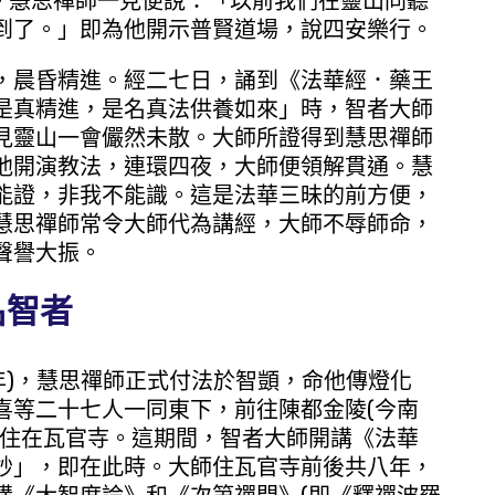
下。慧思禪師一見便說：「以前我們在靈山同聽
到了。」即為他開示普賢道場，說四安樂行。
，晨昏精進。經二七日，誦到《法華經．藥王
是真精進，是名真法供養如來」時，智者大師
見靈山一會儼然未散。大師所證得到慧思禪師
他開演教法，連環四夜，大師便領解貫通。慧
能證，非我不能識。這是法華三昧的前方便，
慧思禪師常令大師代為講經，大師不辱師命，
聲譽大振。
名智者
年)，慧思禪師正式付法於智顗，命他傳燈化
喜等二十七人一同東下，前往陳都金陵(今南
居住在瓦官寺。這期間，智者大師開講《法華
妙」，即在此時。大師住瓦官寺前後共八年，