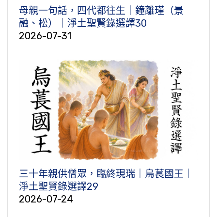
母親一句話，四代都往生｜鐘離瑾（景
融、松）｜淨土聖賢錄選譯30
2026-07-31
三十年親供僧眾，臨終現瑞｜烏萇國王｜
淨土聖賢錄選譯29
2026-07-24