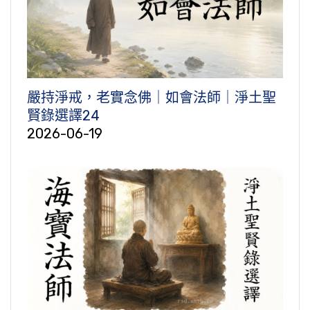
嚴持淨戒，老實念佛｜如會法師｜淨土聖
賢錄選譯24
2026-06-19