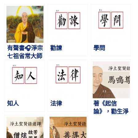
有聲書🎧淨宗
勸諫
學問
七祖省常大師
略傳｜道慕廬
山，結淨行社
知人
法律
著《起信
論》，勸生淨
土｜馬鳴尊者
｜淨土聖賢錄
選譯1