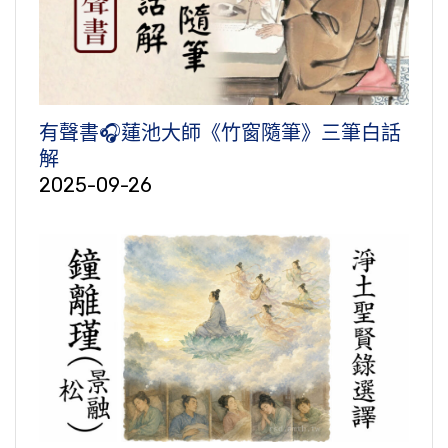
有聲書🎧蓮池大師《竹窗隨筆》三筆白話
解
2025-09-26