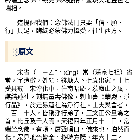
終端坐念佛，親見佛來迎接，並現大地金色之
瑞相。
這提醒我們：念佛法門只要「信、願、
行」具足，臨終必蒙佛力攝受，往生西方。
░原文
宋省（ㄒㄧㄥˇ，xǐng）常（蓮宗七祖）省
常，字造微，姓顏，錢塘人。七歲出家。十七
受具戒。宋淳化中，住南昭慶，慕廬山之風，
謀結蓮社。刻無量壽佛像，刺血書《華嚴・淨
行品》，於是易蓮社為淨行社。士夫與會者，
一百二十人，皆稱淨行弟子，王文正公旦為之
首。比丘及千人焉。天禧四年正月十二日，常
端坐念佛。有頃，厲聲唱曰，佛來也，泊然而
化。眾見地色皆金，移時方隱，年六十二。