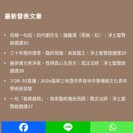
最新發表文章
母親一句話，四代都往生｜鐘離瑾（景融、松）｜淨土聖賢
錄選譯30
三十年親供僧眾，臨終現瑞｜烏萇國王｜淨土聖賢錄選譯29
遍參諸方修淨業，悟得真心生西方｜成注法師｜淨土聖賢錄
選譯28
7/28‒30直播｜2026兩岸三地暨世界各地中華傳統文化青年
學術研習營
一句「我根器鈍」，換來臨終端坐西歸｜聞言法師｜淨土聖
賢錄選譯27
相關學習網站