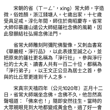
宋朝的省（ㄒㄧㄥˇ，xǐng）常大師，字造
微，俗姓顏，浙江錢塘人。七歲出家，十七歲
受具足戒。淳化年間，師住於南昭慶寺。省常
大師仰慕廬山遠公大師結蓮社念佛的風範，因
此發願結社弘揚念佛法門。
省常大師雕刻阿彌陀佛聖像，又刺血書寫
《華嚴經・淨行品》，以此表達至誠之心，並
把原來的蓮社更名稱為「淨行社」。參與淨行
社的士大夫、讀書人共有一百二十位，都稱為
「淨行弟子」，以王文正公旦為居士之首，參
與的比丘眾更達到千人之多。
宋真宗天禧四年（公元1020年）正月十二
日，省常大師端坐念佛。念佛不久，他忽然高
聲唱道：「佛來也！」隨即安然往生。當時的
大眾親眼見到大地都變成黃金色，過了好一會