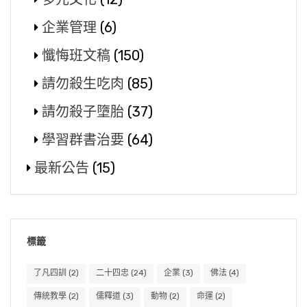
企業管理
(6)
懺悔班文稿
(150)
請勿殺生吃肉
(85)
請勿殺子墮胎
(37)
學習群書治要
(64)
最新公告
(15)
標籤
了凡四訓
(2)
二十四忠
(24)
企業
(3)
佛法
(4)
傳統教學
(2)
儒釋道
(3)
動物
(2)
命運
(2)