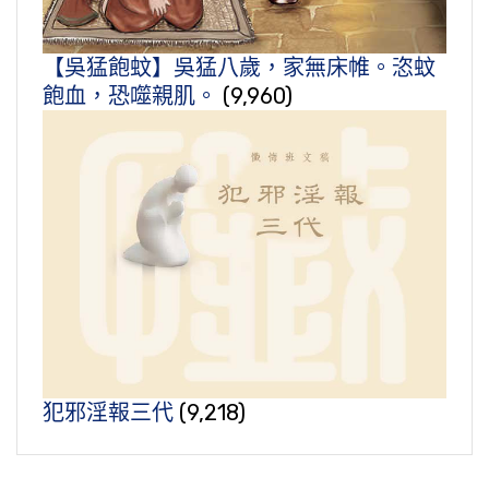
【吳猛飽蚊】吳猛八歲，家無床帷。恣蚊
飽血，恐噬親肌。
(9,960)
犯邪淫報三代
(9,218)