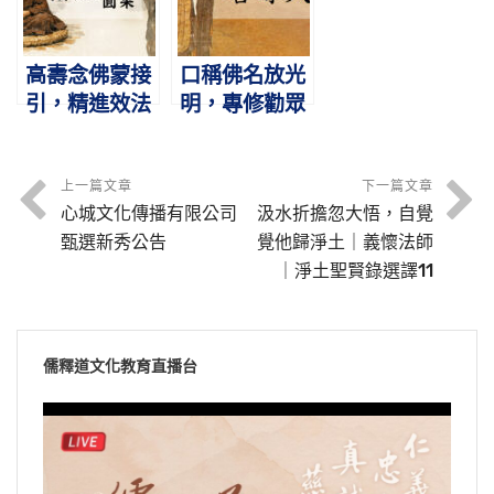
高壽念佛蒙接
口稱佛名放光
引，精進效法
明，專修勸眾
得往生｜僧炫
歸淨土｜善導
（啟芳、圓
大師｜淨土聖
果）｜淨土聖
賢錄選譯7
上一篇文章
下一篇文章
心城文化傳播有限公司
汲水折擔忽大悟，自覺
賢錄選譯6
甄選新秀公告
覺他歸淨土｜義懷法師
｜淨土聖賢錄選譯11
儒釋道文化教育直播台