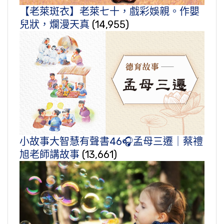
【老萊斑衣】老萊七十，戲彩娛親。作嬰
兒狀，爛漫天真
(14,955)
小故事大智慧有聲書46🎧孟母三遷｜蔡禮
旭老師講故事
(13,661)