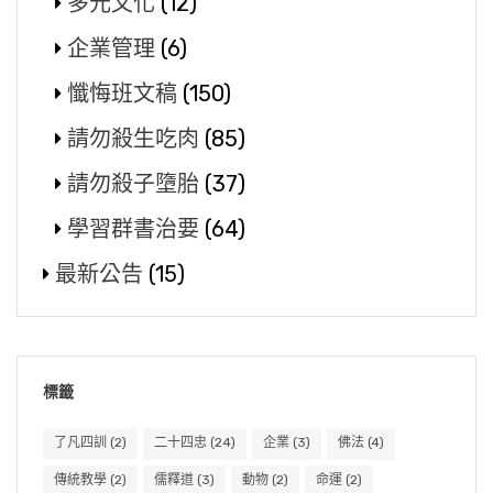
多元文化
(12)
企業管理
(6)
懺悔班文稿
(150)
請勿殺生吃肉
(85)
請勿殺子墮胎
(37)
學習群書治要
(64)
最新公告
(15)
標籤
了凡四訓
(2)
二十四忠
(24)
企業
(3)
佛法
(4)
傳統教學
(2)
儒釋道
(3)
動物
(2)
命運
(2)