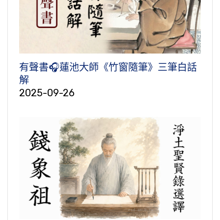
有聲書🎧蓮池大師《竹窗隨筆》三筆白話
解
2025-09-26