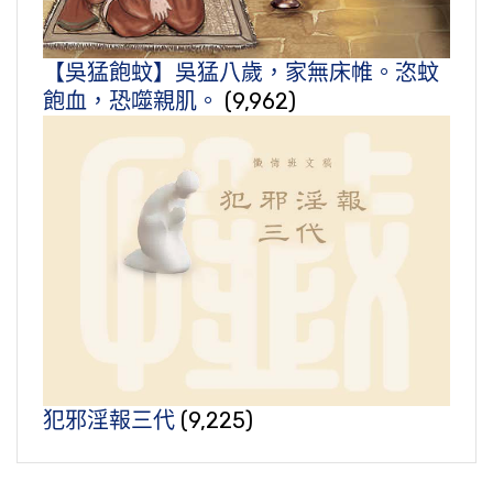
【吳猛飽蚊】吳猛八歲，家無床帷。恣蚊
飽血，恐噬親肌。
(9,962)
犯邪淫報三代
(9,225)