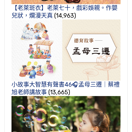
【老萊斑衣】老萊七十，戲彩娛親。作嬰
兒狀，爛漫天真
(14,963)
小故事大智慧有聲書46🎧孟母三遷｜蔡禮
旭老師講故事
(13,665)