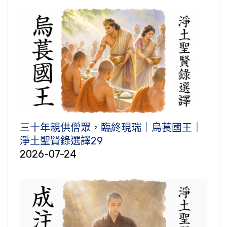
三十年親供僧眾，臨終現瑞｜烏萇國王｜
淨土聖賢錄選譯29
2026-07-24