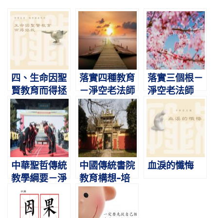
四、生命因聖
落實四種教育
落實三個根－
賢教育而得拯
－淨空老法師
淨空老法師
救
中華聖哲傳統
中國傳統書院
血淚的懺悔
教學綱要－淨
教育構想-培
空老法師
養儒釋道三家
教學師資－淨
空老法師