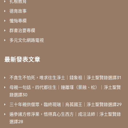
扎根教育
德育故事
懺悔專欄
群書治要專欄
多元文化網路電視
最新發表文章
不貪生不怕死，唯求往生淨土｜錢象祖｜淨土聖賢錄選譯31
母親一句話，四代都往生｜鐘離瑾（景融、松）｜淨土聖賢
錄選譯30
三十年親供僧眾，臨終現瑞｜烏萇國王｜淨土聖賢錄選譯29
遍參諸方修淨業，悟得真心生西方｜成注法師｜淨土聖賢錄
選譯28