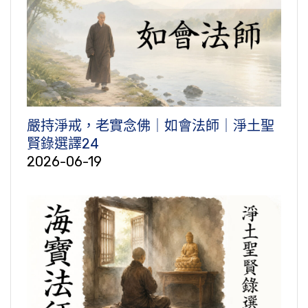
嚴持淨戒，老實念佛｜如會法師｜淨土聖
賢錄選譯24
2026-06-19