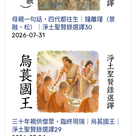
母親一句話，四代都往生｜鐘離瑾（景
融、松）｜淨土聖賢錄選譯30
2026-07-31
三十年親供僧眾，臨終現瑞｜烏萇國王｜
淨土聖賢錄選譯29