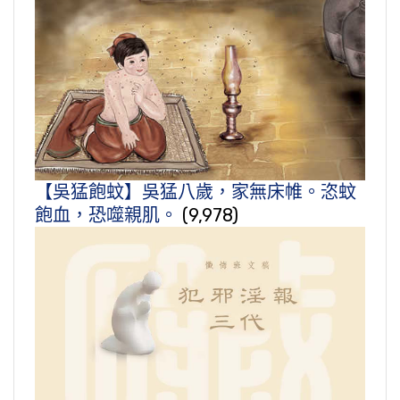
【吳猛飽蚊】吳猛八歲，家無床帷。恣蚊
飽血，恐噬親肌。
(9,978)