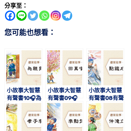
分享至：
您可能也想看：
小故事大智慧
小故事大智慧
小故事大智慧
有聲書10🎧為
有聲書09🎧
有聲書08有聲
親負米｜蔡禮
田真歎荊｜蔡
書🎧點鐵成
旭老師講故事
禮旭老師講故
金-仙人呂洞
事
賓｜蔡禮旭老
師講故事