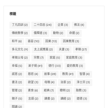
標籤
了凡四訓
(2)
二十四忠
(24)
企業
(3)
佛法
(4)
傳統教學
(2)
儒釋道
(3)
動物
(2)
命運
(2)
和平
(6)
善惡
(10)
因果
(13)
因果教育
(3)
多元文化
(9)
太上感應篇
(2)
夫妻
(3)
孝順
(27)
孝順父母
(2)
宗教
(7)
家庭
(5)
家庭教育
(3)
幸福
(5)
弟子規
(41)
德行
(33)
愛的教育
(3)
感恩
(2)
慈悲
(4)
故事
(28)
教育
(41)
智慧
(4)
書法
(2)
欲望
(3)
母親
(4)
治家
(2)
淨土宗
(3)
管理
(2)
素食
(6)
經典
(7)
聰明
(2)
胎教
(3)
親子
(5)
言語
(2)
讀書
(2)
讀經
(2)
道德
(3)
閱讀
(2)