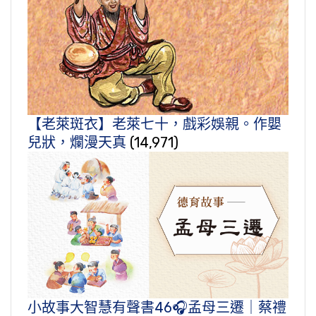
【老萊斑衣】老萊七十，戲彩娛親。作嬰
兒狀，爛漫天真
(14,971)
小故事大智慧有聲書46🎧孟母三遷｜蔡禮