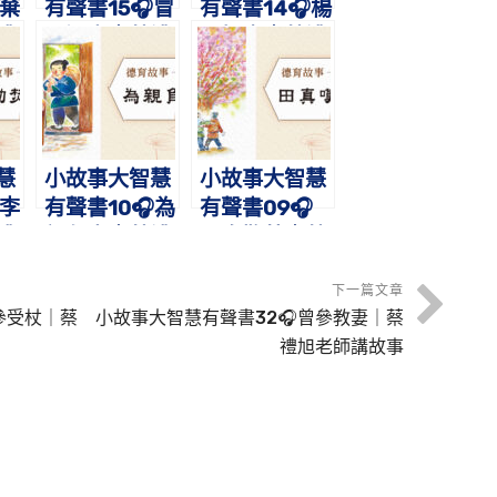
棄
有聲書15🎧冒
有聲書14🎧楊
禮
雪還書｜蔡禮
震拒金｜蔡禮
事
旭老師講故事
旭老師講故事
慧
小故事大智慧
小故事大智慧
李
有聲書10🎧為
有聲書09🎧
禮
親負米｜蔡禮
田真歎荊｜蔡
事
旭老師講故事
禮旭老師講故
事
下一篇文章
參受杖｜蔡
小故事大智慧有聲書32🎧曾參教妻｜蔡
禮旭老師講故事