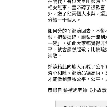
在明代，有位大臣叫鄭濂。
相安無事。皇帝聽了很歡喜
外，送了他兩個大水梨，還
分給一千個人。
如何分的？鄭濂回去，不慌
梨，把梨搗碎，讓梨汁流到
一碗」，如此大家都覺得非
平，就會肅然起敬；比較疏
崇敬。
鄭濂藉此向族人示範了公平
齊心和睦。鄭濂品德高尚，
才能做到無私公平。公平，
恭錄自 蔡禮旭老師《小故