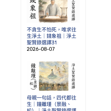
不貪生不怕死，唯求往
生淨土｜錢象祖｜淨土
聖賢錄選譯31
2026-08-07
母親一句話，四代都往
生｜鐘離瑾（景融、
松）｜淨土聖賢錄選譯