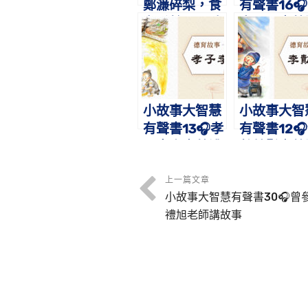
鄭濂碎梨，食
有聲書16
者千餘。不聽
官尋母｜蔡
婦語，七世同
旭老師講故
居。
小故事大智慧
小故事大智
有聲書13🎧孝
有聲書12
子李忠｜蔡禮
勣焚鬚｜蔡
旭老師講故事
旭老師講故
上一篇文章
小故事大智慧有聲書30🎧曾
禮旭老師講故事