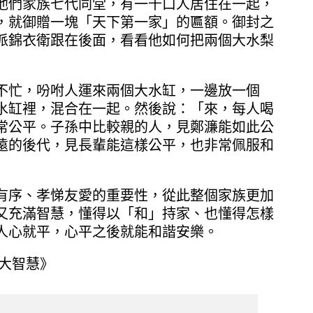
他們家族七代同堂，有一千口人居住在一起，
，就御贈一塊「天下第一家」的匾額。御封之
派錦衣衛跟在後面，看看他如何把兩個大水梨
不忙，吩咐人運來兩個大水缸，一邊放一個
水缸裡，混合在一起。然後說：「來，每人喝
常公平。子孫中比較親的人，見鄭濂能如此公
遠的後代，見長輩能這樣公平，也非常佩服和
有序、孝悌友愛的重要性，從此整個家族更加
又充滿智慧，懂得以「和」持家、也懂得怎樣
人心就平，心平之後就能和諧安樂。
事大智慧》