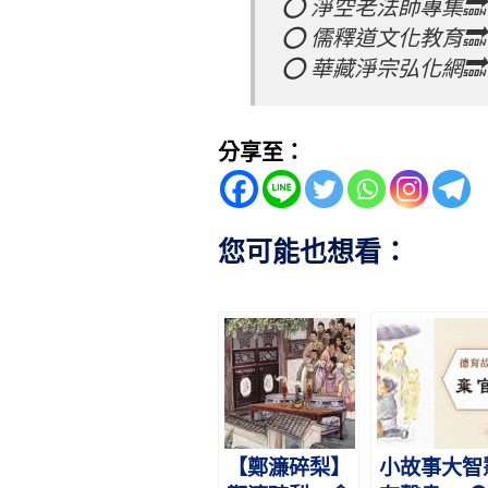
⭕️ 淨空老法師專集🔜
⭕️ 儒釋道文化教育🔜
⭕️ 華藏淨宗弘化網🔜
分享至：
您可能也想看：
【鄭濂碎梨】
小故事大智