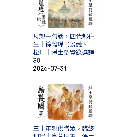
母親一句話，四代都往
生｜鐘離瑾（景融、
松）｜淨土聖賢錄選譯
30
2026-07-31
三十年親供僧眾，臨終
現瑞｜烏萇國王｜淨土