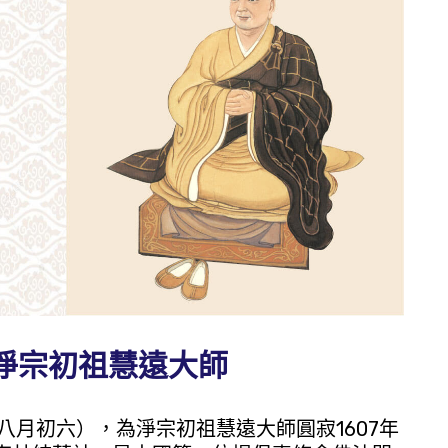
淨宗初祖慧遠大師
八月初六），為淨宗初祖慧遠大師圓寂1607年