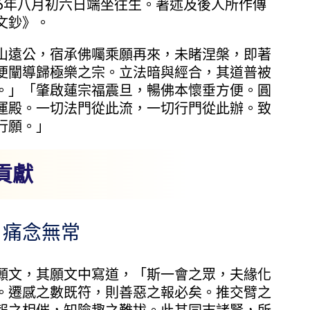
16年八月初六日端坐往生。著述及後人所作傳
文鈔》。
遠公，宿承佛囑乘願再來，未睹涅槃，即著
便闡導歸極樂之宗。立法暗與經合，其道普被
。」「肇啟蓮宗福震旦，暢佛本懷垂方便。圓
運殿。一切法門從此流，一切行門從此辦。致
行願。」
貢獻
痛念無常
文，其願文中寫道，「斯一會之眾，夫緣化
。遷感之數既符，則善惡之報必矣。推交臂之