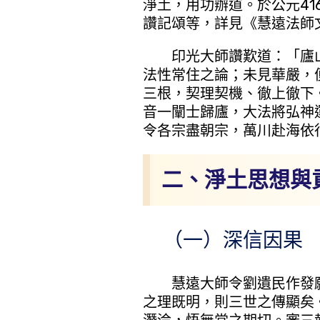
淨土，用功辦道。於公元4
讚記頌等，詳見《慧遠法師
印光大師讚歎道：「廬山
法性常住之論；未見華嚴，
三根，契理契機、徹上徹下
音一闡士歸廬，大法將弘神
令各宗盡朝宗，萬川赴海依
二、淨土思想與
（一）深信因果 
慧遠大師令劉遺民作發願
之理既明，則三世之傳顯矣