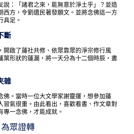
說：「諸君之來，能無意於淨土乎」？並造
期西方，令劉遺民著發願文。並將念佛這一方
行具足。
不斷
開啟了蓮社共修、依眾靠眾的淨宗修行風
蓮葉形狀的蓮漏，將一天分為十二個時辰，晝
夾雜
佛。當時一位大文學家謝靈運，想參加蓮
人習氣很重。由此看出，喜歡看書、作文章對
有專一念佛，才能成就。
為眾證轉