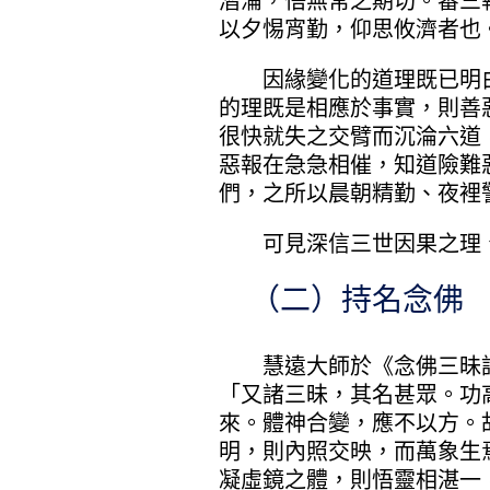
潛淪，悟無常之期切。審三
以夕惕宵勤，仰思攸濟者也
因緣變化的道理既已明白
的理既是相應於事實，則善
很快就失之交臂而沉淪六道
惡報在急急相催，知道險難
們，之所以晨朝精勤、夜裡
可見深信三世因果之理、
（二）持名念佛 
慧遠大師於《念佛三昧詩
「又諸三昧，其名甚眾。功
來。體神合變，應不以方。
明，則內照交映，而萬象生
凝虛鏡之體，則悟靈相湛一