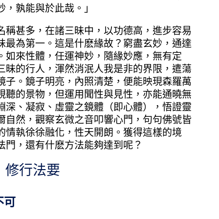
妙，孰能與於此哉。」
稱甚多，在諸三昧中，以功德高，進步容易
昧最為第一。這是什麽緣故？窮盡玄妙，通達
。如來性體，任運神妙，隨緣妙應，無有定
三昧的行人，渾然消泯人我是非的界限，遣蕩
鏡子。鏡子明亮，內照清楚，便能映現森羅萬
視聽的景物，但運用聞性與見性，亦能通曉無
淵深、凝寂、虛靈之鏡體（即心體），悟證靈
爾自然，觀察玄微之音叩響心門，句句佛號皆
的情執徐徐融化，性天開朗。獲得這樣的境
法門，還有什麽方法能夠達到呢？
 修行法要
不可