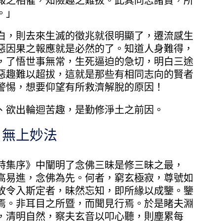
報之相催，知險趣之難拔。此其同志諸賢，所
。」
，則去來生滅的徵兆就很明顯了，遷流感生
惡因果之報應就是必然的了。知道人身難得，
，了悟世事無常，生死逼迫的急切，明白三途
惡趣難以超拔，這就是那些有相同志向的賢者
警惕，想要仰望有所救濟解脫的原因！
欲出輪迴苦趣，是勤修淨土之前因。
無上妙法
集序》中闡明了念佛三昧是修三昧之最，
高易進，念佛為先。何者，窮玄極寂，尊號如
故令入斯定者，昧然忘知，即所緣以成鑒。鑒
焉。非耳目之所暨，而聞見行焉。於是睹夫淵
，清明自然，察夫玄音以叩心聽，則塵累每