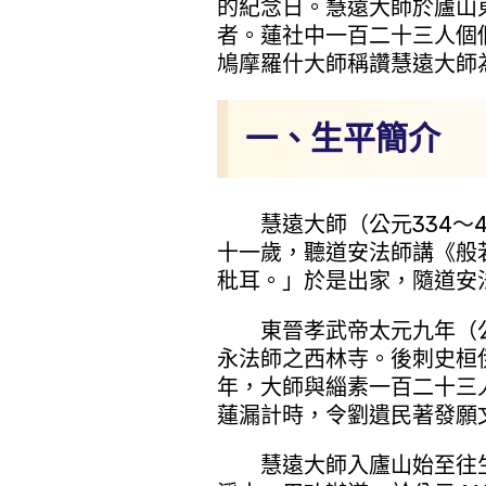
的紀念日。慧遠大師於廬山
者。蓮社中一百二十三人個
鳩摩羅什大師稱讚慧遠大師
一、生平簡介
慧遠大師（公元334～4
十一歲，聽道安法師講《般
秕耳。」於是出家，隨道安
東晉孝武帝太元九年（公元
永法師之西林寺。後刺史桓
年，大師與緇素一百二十三
蓮漏計時，令劉遺民著發願
慧遠大師入廬山始至往生