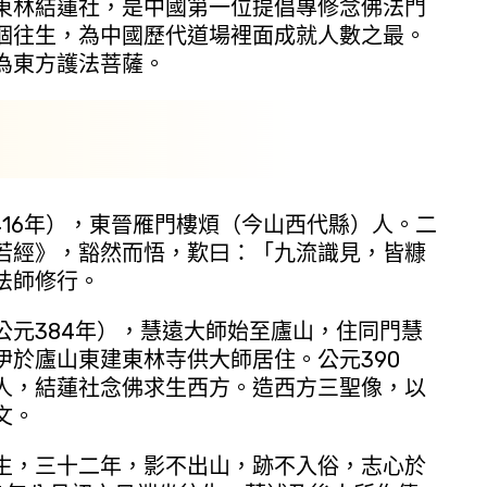
東林結蓮社，是中國第一位提倡專修念佛法門
個往生，為中國歷代道場裡面成就人數之最。
為東方護法菩薩。
16年），東晉雁門樓煩（今山西代縣）人。二
若經》，豁然而悟，歎曰：「九流識見，皆糠
法師修行。
384年），慧遠大師始至廬山，住同門慧
伊於廬山東建東林寺供大師居住。公元390
人，結蓮社念佛求生西方。造西方三聖像，以
文。
，三十二年，影不出山，跡不入俗，志心於