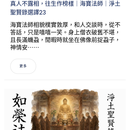
真人不露相，往生作榜樣｜海寶法師｜淨土
聖賢錄選譯23
海寶法師相貌樸實敦厚，和人交談時，從不
答話，只是嘻嘻一笑。身上僧衣破舊不堪，
且長滿蟣蝨，閒暇時就坐在佛像前捉蝨子，
神情安⋯⋯
更多