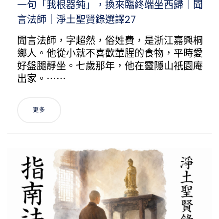
一句「我根器鈍」，換來臨終端坐西歸｜聞
言法師｜淨土聖賢錄選譯27
聞言法師，字超然，俗姓費，是浙江嘉興桐
鄉人。他從小就不喜歡葷腥的食物，平時愛
好盤腿靜坐。七歲那年，他在靈隱山祇園庵
出家。⋯⋯
更多