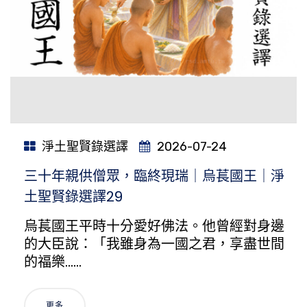
淨土聖賢錄選譯
2026-07-24
三十年親供僧眾，臨終現瑞｜烏萇國王｜淨
土聖賢錄選譯29
烏萇國王平時十分愛好佛法。他曾經對身邊
的大臣說：「我雖身為一國之君，享盡世間
的福樂……
更多