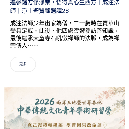
遍參諸方修淨業，悟得真心生西方｜成注法
師｜淨土聖賢錄選譯28
成注法師少年出家為僧，二十歲時在寶華山
受具足戒。此後，他四處雲遊參訪善知識，
最後繼承天童寺石吼徹禪師的法脈，成為禪
宗傳人⋯⋯
更多