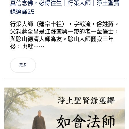
真信念佛，必得往生｜行策大師｜淨土聖賢
錄選譯25
行策大師（蓮宗十祖），字截流，俗姓蔣。
父親蔣全昌是江蘇宜興一帶的老一輩儒士，
與憨山德清大師為友。憨山大師圓寂三年
後，也就⋯⋯
更多