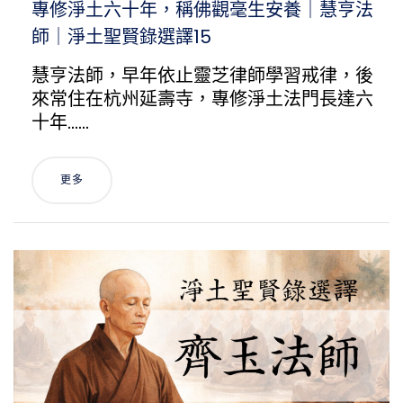
專修淨土六十年，稱佛觀毫生安養｜慧亨法
師｜淨土聖賢錄選譯15
慧亨法師，早年依止靈芝律師學習戒律，後
來常住在杭州延壽寺，專修淨土法門長達六
十年……
更多