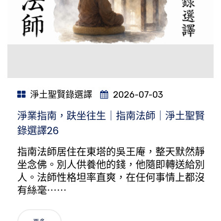
淨土聖賢錄選譯
2026-07-03
淨業指南，趺坐往生｜指南法師｜淨土聖賢
錄選譯26
指南法師居住在東塔的吳王庵，整天默然靜
坐念佛。別人供養他的錢，他隨即轉送給別
人。法師性格坦率直爽，在任何事情上都沒
有絲毫⋯⋯