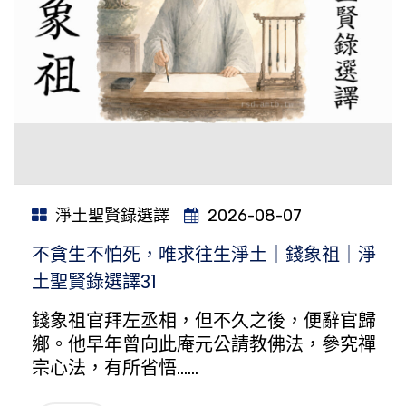
淨土聖賢錄選譯
2026-08-07
不貪生不怕死，唯求往生淨土｜錢象祖｜淨
土聖賢錄選譯31
錢象祖官拜左丞相，但不久之後，便辭官歸
鄉。他早年曾向此庵元公請教佛法，參究禪
宗心法，有所省悟……