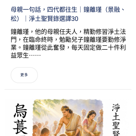
母親一句話，四代都往生｜鐘離瑾（景融、
松）｜淨土聖賢錄選譯30
鐘離瑾，他的母親任夫人，精勤修習淨土法
門，在臨命終時，勉勵兒子鐘離瑾要勤修淨
業。鐘離瑾從此奮發，每天固定做二十件利
益眾生⋯⋯
更多