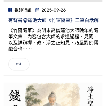
祖師行誼
2025-09-26
有聲書🎧蓮池大師《竹窗隨筆》三筆白話解
《竹窗隨筆》為明末高僧蓮池大師晚年的隨
筆文集，內容包含大師的求道過程、見聞，
以及詳辩襌、教、淨之正知見，乃呈對佛儒
融合也⋯⋯
更多