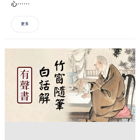
心⋯⋯
更多