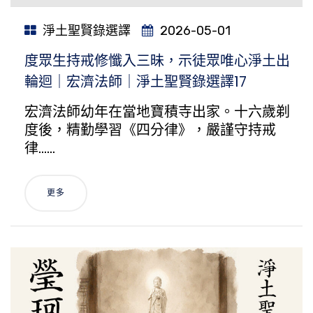
淨土聖賢錄選譯
2026-05-01
度眾生持戒修懺入三昧，示徒眾唯心淨土出
輪迴｜宏濟法師｜淨土聖賢錄選譯17
宏濟法師幼年在當地寶積寺出家。十六歲剃
度後，精勤學習《四分律》，嚴謹守持戒
律……
更多