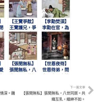
】
【王覽爭酖】
【李勣焚須】
閉
王覽護兄，爭
李勣在官，為
婦
酖舍生。感母
姐煮粥。火焚
齊
悔悟，九代公
其鬚，不用妾
卿。
僕。
】
【張閏無私】
【世恩夜待】
愛
張閏無私，八
世恩待弟，問
寒
世同居。共織
食問衣。盡情
關
互乳，縉紳不
憂恤，弟不暮
如。
歸。
下一篇文章
情深。饑
【張閏無私】張閏無私，八世同居。共
織互乳，縉紳不如。