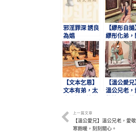
邪淫罪深 誘良
【繆彤自撾
為娼
繆彤化弟，
戶自撾。諸
謝罪，得以
家。
【文本乞恩】
【溫公愛兄
文本有弟，太
溫公兄老，
宗不悅。婉曲
敬情深。饑
陳情，泣下嗚
飽暖，刻刻
咽。
心。
上一篇文章
【溫公愛兄】溫公兄老，愛敬
寒飽暖，刻刻關心。