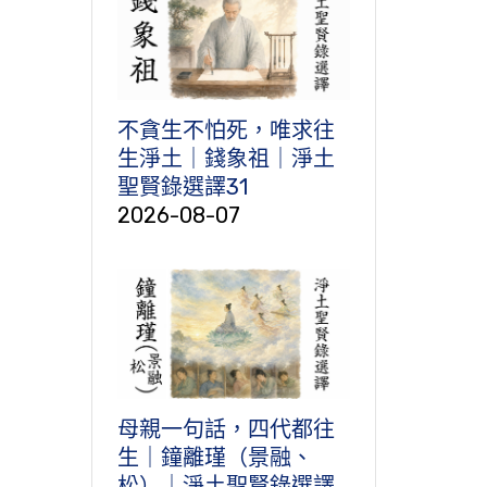
不貪生不怕死，唯求往
生淨土｜錢象祖｜淨土
聖賢錄選譯31
2026-08-07
母親一句話，四代都往
生｜鐘離瑾（景融、
松）｜淨土聖賢錄選譯