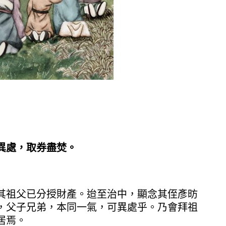
異處，取券盡焚。
其祖父已分授財產。迨至治中，顯念其侄彥昉
，父子兄弟，本同一氣，可異處乎。乃會拜祖
居焉。