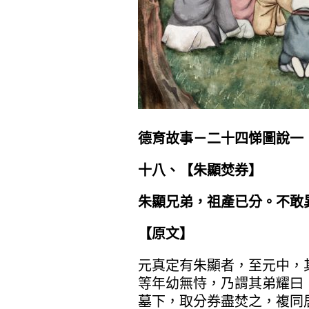
德育故事－二十四悌圖說一
十八、【朱顯焚券】
朱顯兄弟，祖產已分。不敢
【原文】
元真定有朱顯者，至元中，
等年幼無恃，乃謂其弟耀曰
墓下，取分券盡焚之，複同