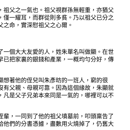
，祖父之一氣也。祖父視群孫無輕重，亦猶父
，僅一耀耳，而群從則多貧。乃以祖父已分之
父之命，實深慰祖父之心爾。
了一個大大友愛的人，姓朱單名叫做顯。在世
早已把家裏的銀錢和產業，一概均勻分好，傳
顯想著他的侄兒叫朱彥昉的一班人，窮的很
沒有父親、母親可靠。因為這個緣故，朱顯就
，凡是父子兄弟本來同是一氣的，哪裡可以不
侄輩，一同到了他的祖父墳墓前，叩頭稟告了
給他們的分書憑據，盡數用火燒掉了，仍舊大