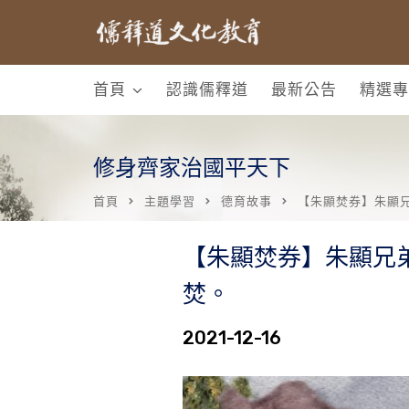
首頁
認識儒釋道
最新公告
精選專
修身齊家治國平天下
首頁
主題學習
德育故事
【朱顯焚券】朱顯
【朱顯焚券】朱顯兄
焚。
2021-12-16