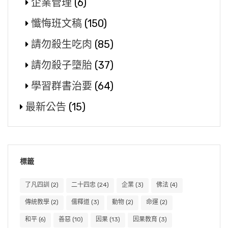
企業管理
(6)
懺悔班文稿
(150)
請勿殺生吃肉
(85)
請勿殺子墮胎
(37)
學習群書治要
(64)
最新公告
(15)
標籤
了凡四訓
(2)
二十四忠
(24)
企業
(3)
佛法
(4)
傳統教學
(2)
儒釋道
(3)
動物
(2)
命運
(2)
和平
(6)
善惡
(10)
因果
(13)
因果教育
(3)