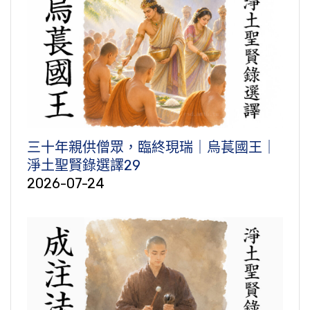
三十年親供僧眾，臨終現瑞｜烏萇國王｜
淨土聖賢錄選譯29
2026-07-24