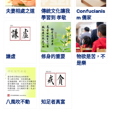
夫妻相處之道
傳統文化讓我
Confucianis
學習到 孝敬
m 儒家
感恩
謙虛
修身的重要
物欲是苦，不
是樂
八風吹不動
知足者真富