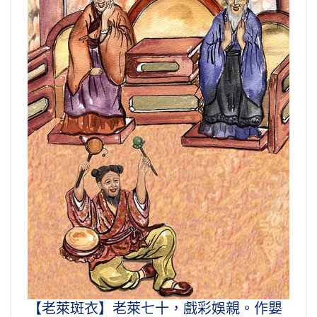
【老萊斑衣】老萊七十，戲彩娛親。作嬰