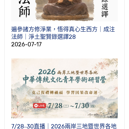
遍參諸方修淨業，悟得真心生西方｜成注
法師｜淨土聖賢錄選譯28
2026-07-17
7/28‒30直播｜2026兩岸三地暨世界各地