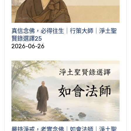
真信念佛，必得往生｜行策大師｜淨土聖
賢錄選譯25
2026-06-26
嚴持淨戒，老實念佛｜如會法師｜淨土聖