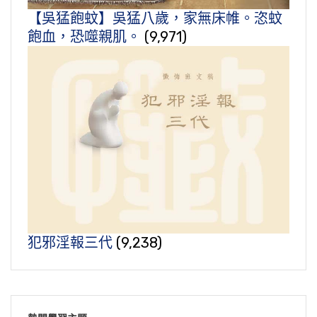
【吳猛飽蚊】吳猛八歲，家無床帷。恣蚊
飽血，恐噬親肌。
(9,971)
犯邪淫報三代
(9,238)