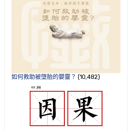
如何救助被墮胎的嬰靈？
(10,482)