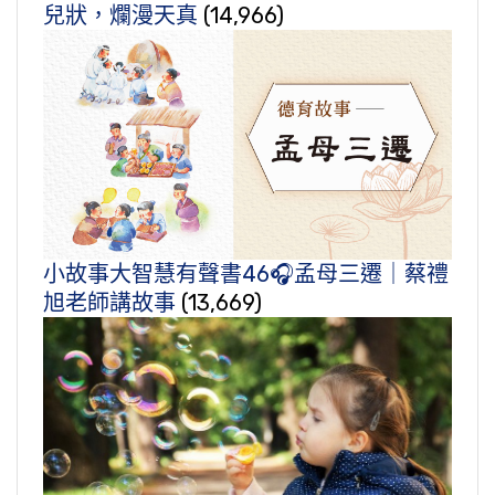
兒狀，爛漫天真
(14,966)
小故事大智慧有聲書46🎧孟母三遷｜蔡禮
旭老師講故事
(13,669)