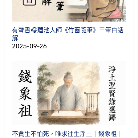
有聲書🎧蓮池大師《竹窗隨筆》三筆白話
解
2025-09-26
不貪生不怕死，唯求往生淨土｜錢象祖｜