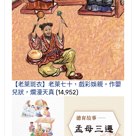
【老萊斑衣】老萊七十，戲彩娛親。作嬰
兒狀，爛漫天真
(14,952)