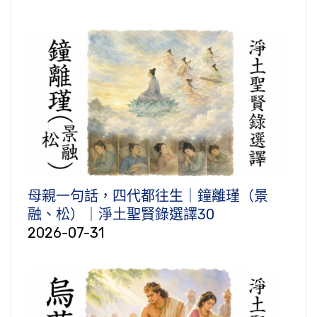
母親一句話，四代都往生｜鐘離瑾（景
融、松）｜淨土聖賢錄選譯30
2026-07-31