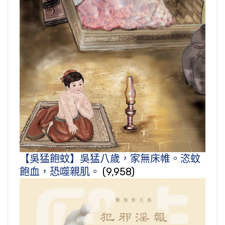
【吳猛飽蚊】吳猛八歲，家無床帷。恣蚊
飽血，恐噬親肌。
(9,958)