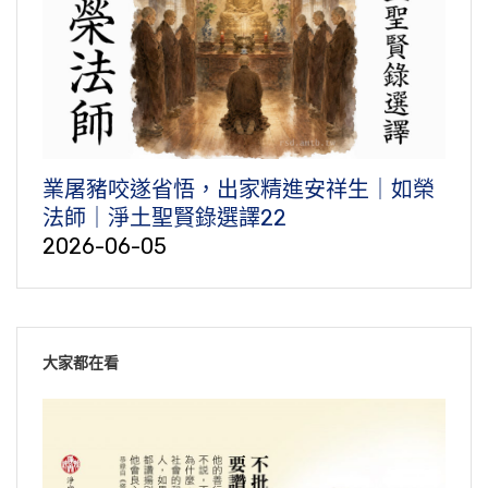
業屠豬咬遂省悟，出家精進安祥生｜如榮
法師｜淨土聖賢錄選譯22
2026-06-05
大家都在看