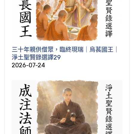
三十年親供僧眾，臨終現瑞｜烏萇國王｜
淨土聖賢錄選譯29
2026-07-24