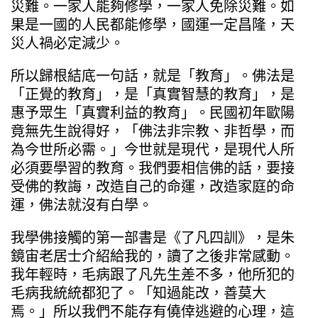
災難。一家人能夠修學，一家人免除災難。如
果是一國的人民都能修學，國運一定昌隆，天
災人禍必定減少。
所以歸根結底一句話，就是「教育」。佛法是
「正覺的教育」，是「真實智慧的教育」，是
惠予眾生「真實利益的教育」。民國初年歐陽
竟無先生說得好，「佛法非宗教、非哲學，而
為今世所必需。」今世就是現代，是現代人所
必須要學習的教育。我們要相信佛的話，要接
受佛的教誨，改造自己的命運，改造家庭的命
運，佛法就沒有白學。
我學佛接觸的第一部書是《了凡四訓》，是朱
鏡宙老居士介紹給我的，讀了之後非常感動。
我年輕時，毛病跟了凡先生差不多，他所犯的
毛病我統統都犯了。「知過能改，善莫大
焉。」所以我們不能存有僥倖逃避的心理，這