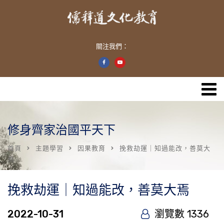
關注我們：
修身齊家治國平天下
首頁
主題學習
因果教育
挽救劫運｜知過能改，善莫大
焉
挽救劫運｜知過能改，善莫大焉
2022-10-31
瀏覽數 1336