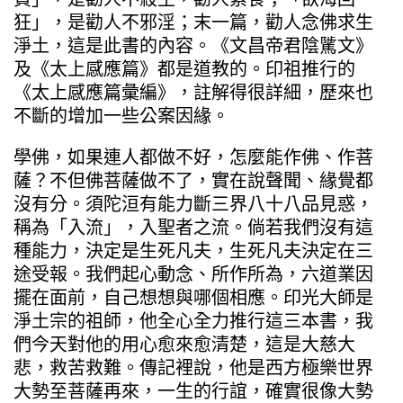
狂」，是勸人不邪淫；末一篇，勸人念佛求生
淨土，這是此書的內容。《文昌帝君陰騭文》
及《太上感應篇》都是道教的。印祖推行的
《太上感應篇彙編》，註解得很詳細，歷來也
不斷的增加一些公案因緣。
學佛，如果連人都做不好，怎麼能作佛、作菩
薩？不但佛菩薩做不了，實在說聲聞、緣覺都
沒有分。須陀洹有能力斷三界八十八品見惑，
稱為「入流」，入聖者之流。倘若我們沒有這
種能力，決定是生死凡夫，生死凡夫決定在三
途受報。我們起心動念、所作所為，六道業因
擺在面前，自己想想與哪個相應。印光大師是
淨土宗的祖師，他全心全力推行這三本書，我
們今天對他的用心愈來愈清楚，這是大慈大
悲，救苦救難。傳記裡說，他是西方極樂世界
大勢至菩薩再來，一生的行誼，確實很像大勢