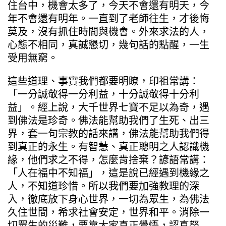
住台中，機會太多了，今天不會還有明天，今
年不會還有明年。一直到了老師往生，才後悔
莫及，沒有抓住時間與機會。外來求法的人，
心態不相同，真誠懇切，幾句話的點醒，一生
受用無窮。
這些道理、事實我們都要明瞭，印祖常講：
「一分誠敬得一分利益，十分誠敬得十分利
益」。經上說，大千世界七寶不足以為奇，遇
到佛法是珍奇。佛法能幫助我們了生死、出三
界，套一句宗教的話來講，佛法能幫助我們得
到真正的永生。有智慧、真正聰明之人認識機
緣，他們求之不得，怎麼肯捨棄？諺語常講：
「人在福中不知福」，這是說已經遇到機緣之
人，不知道珍惜。所以我們要加強教理的深
入，徹底放下身心世界，一切為眾生，為佛法
久住世間，希求社會安定，世界和平。消除一
切眾生的災難，要靠大家真正覺悟，認真努