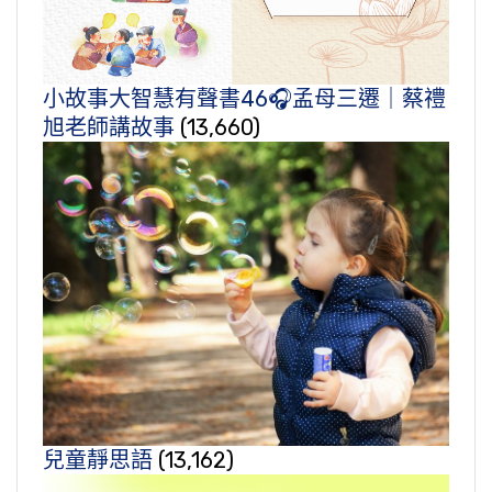
小故事大智慧有聲書46🎧孟母三遷｜蔡禮
旭老師講故事
(13,660)
兒童靜思語
(13,162)