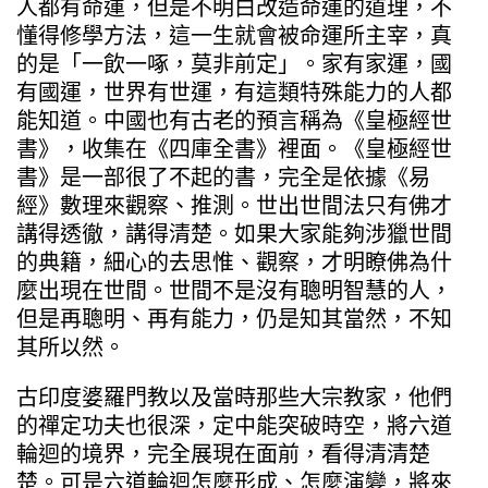
人都有命運，但是不明白改造命運的道理，不
懂得修學方法，這一生就會被命運所主宰，真
的是「一飲一啄，莫非前定」。家有家運，國
有國運，世界有世運，有這類特殊能力的人都
能知道。中國也有古老的預言稱為《皇極經世
書》，收集在《四庫全書》裡面。《皇極經世
書》是一部很了不起的書，完全是依據《易
經》數理來觀察、推測。世出世間法只有佛才
講得透徹，講得清楚。如果大家能夠涉獵世間
的典籍，細心的去思惟、觀察，才明瞭佛為什
麼出現在世間。世間不是沒有聰明智慧的人，
但是再聰明、再有能力，仍是知其當然，不知
其所以然。
古印度婆羅門教以及當時那些大宗教家，他們
的禪定功夫也很深，定中能突破時空，將六道
輪迴的境界，完全展現在面前，看得清清楚
楚。可是六道輪迴怎麼形成、怎麼演變，將來