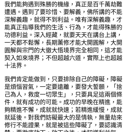
我們能夠遇到殊勝的機緣，真正是百千萬劫難
遭遇。遇到了要珍惜、要解義，佛所講的不能
深解義趣，就得不到利益。唯有深解義趣，才
能真正指導我們的生活、行為，才能得殊勝的
功德利益。深入經藏，就要天天在講台上講，
一天都不鬆懈，長期薰修才能大開圓解，大開
圓解與宗門的大徹大悟境界完全相同，這才能
契入如來境界；不但超越六道，實際上也超越
十法界。
我們肯定能做到，只要排除自己的障礙，障礙
是煩惱習氣，一定要遠離，要發大誓願，「捨
己為人，救度一切眾生」，只要具足這兩個條
件，就有成功的可能。成功的早晚在精進，能
夠精進不懈，成就就快速；若精進緩慢，成就
就延後。對我們妨礙最大的是情執，無量劫來
修行不能證果，就是被這些障礙了，要認識清