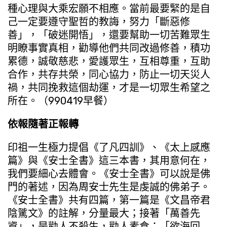
種心理與大乘宏願不相應。當前最要緊的是自
己一定要遵守聖哲的教誨，努力「斷惡修
善」，「破迷開悟」，還要幫助一切苦難眾生
明瞭事實真相，勸導他們共同改過修善，積功
累德，誠敬慈悲，愛護眾生，互相尊重，互助
合作，共存共榮，同心協力，防止一切天災人
禍，共同挽救這個劫運，才是一切眾生希望之
所在。（990419早餐）
依報隨著正報轉
印祖一生極力提倡《了凡四訓》、《太上感應
篇》與《安士全書》這三本書，其用意何在，
我們要細心去體會。《安士全書》可以說是佛
門的著述，因為周安士先生是虔誠的佛弟子。
《安士全書》共有四篇，第一篇是《文昌帝君
陰騭文》的註解，分量最大；接著「萬善先
資」，是勸人不殺生，勸人素食；「欲海回