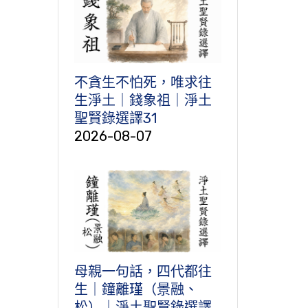
不貪生不怕死，唯求往
生淨土｜錢象祖｜淨土
聖賢錄選譯31
2026-08-07
母親一句話，四代都往
生｜鐘離瑾（景融、
松）｜淨土聖賢錄選譯