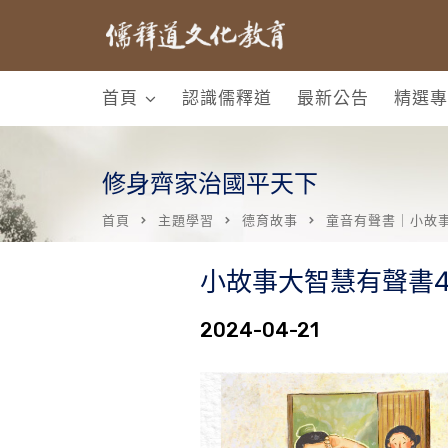
首頁
認識儒釋道
最新公告
精選專
修身齊家治國平天下
首頁
主題學習
德育故事
童音有聲書｜小故
小故事大智慧有聲書4
2024-04-21