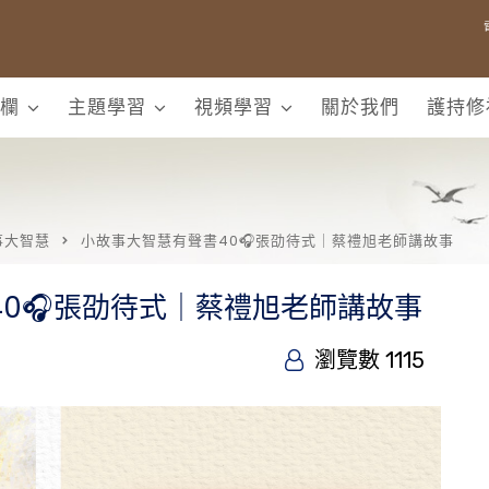
欄
主題學習
視頻學習
關於我們
護持修
事大智慧
小故事大智慧有聲書40🎧張劭待式｜蔡禮旭老師講故事
0🎧張劭待式｜蔡禮旭老師講故事
瀏覽數 1115