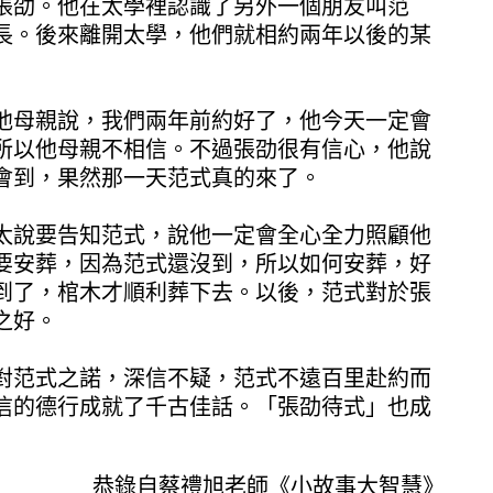
張劭。他在太學裡認識了另外一個朋友叫范
長。後來離開太學，他們就相約兩年以後的某
他母親說，我們兩年前約好了，他今天一定會
所以他母親不相信。不過張劭很有信心，他說
會到，果然那一天范式真的來了。
太說要告知范式，說他一定會全心全力照顧他
要安葬，因為范式還沒到，所以如何安葬，好
到了，棺木才順利葬下去。以後，范式對於張
之好。
對范式之諾，深信不疑，范式不遠百里赴約而
信的德行成就了千古佳話。「張劭待式」也成
恭錄自蔡禮旭老師《小故事大智慧》