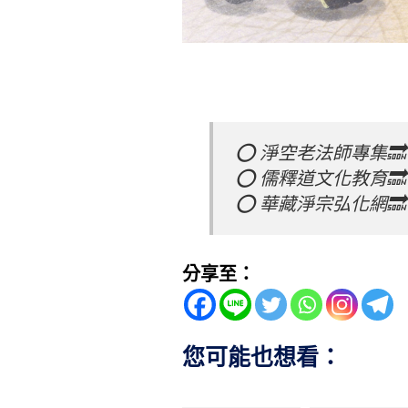
⭕️ 淨空老法師專集🔜
⭕️ 儒釋道文化教育🔜
⭕️ 華藏淨宗弘化網🔜
分享至：
您可能也想看：