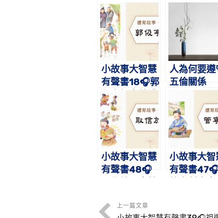
小故事大智慧
人為何要遵
有聲書18🎧郭
五倫關係
伋亭侯｜蔡禮
旭老師講故事
小故事大智慧
小故事大智
有聲書48🎧
有聲書47
取信於民｜蔡
管寧割席｜
禮旭老師講故
禮旭老師講
事
事
上一篇文章
小故事大智慧有聲書39🎧祖