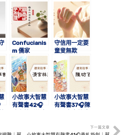
守
Confucianis
守信用一定要
m 儒家
童叟無欺
慧
小故事大智慧
小故事大智慧

有聲書42🎧
有聲書37🎧陳
蔡
清官林則徐｜
昉百犬｜蔡禮
故
蔡禮旭老師講
旭老師講故事
故事
下一篇文章
逖避難｜蔡
小故事大智慧有聲書41🎧季札掛劍｜蔡