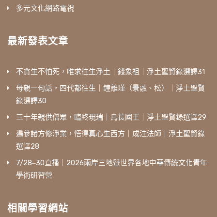
多元文化網路電視
最新發表文章
不貪生不怕死，唯求往生淨土｜錢象祖｜淨土聖賢錄選譯31
母親一句話，四代都往生｜鐘離瑾（景融、松）｜淨土聖賢
錄選譯30
三十年親供僧眾，臨終現瑞｜烏萇國王｜淨土聖賢錄選譯29
遍參諸方修淨業，悟得真心生西方｜成注法師｜淨土聖賢錄
選譯28
7/28‒30直播｜2026兩岸三地暨世界各地中華傳統文化青年
學術研習營
相關學習網站