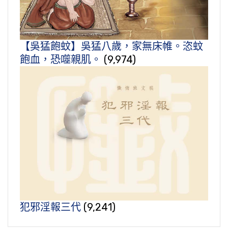
【吳猛飽蚊】吳猛八歲，家無床帷。恣蚊
飽血，恐噬親肌。
(9,974)
犯邪淫報三代
(9,241)