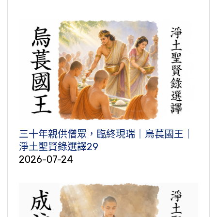
三十年親供僧眾，臨終現瑞｜烏萇國王｜
淨土聖賢錄選譯29
2026-07-24