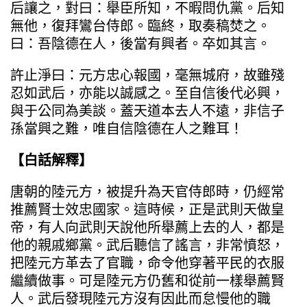
后讓之，對曰：舉臣所知，不暇問仇黨。后知
無他，復拜鸞台侍郎。臨終，取奏稿焚之。
曰：吾陰德在人，後當有興者。卒如其言。
許止淨曰：元方忠心報國，毫無城府，故雖殘
忍如武后，亦能以誠感之。至自信後代必興，
與于公同為美談。蓋天道本去人不遠，非信子
孫當興之難，唯自信陰德在人之難耳！
【白話解釋】
唐朝的陸元方，被提升為天官侍郎時，仍經常
推薦賢士效忠國家。這時候，正是武則天做皇
帝，有人向武則天說他所舉薦上去的人，都是
他的親戚鄉黨。武后聽信了謠言，非常憤怒，
把陸元方革去了官職，命令他穿著平民的衣服
繼續做事。可是陸元方仍舊和從前一樣舉薦賢
人。武后發現陸元方沒有因此而怠慢他的職