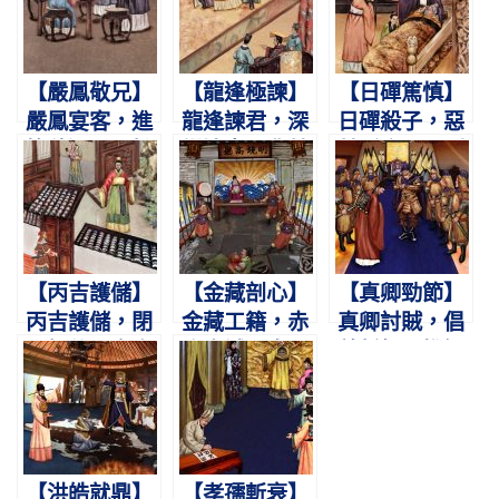
【嚴鳳敬兄】
【龍逢極諫】
【日磾篤慎】
嚴鳳宴客，進
龍逢諫君，深
日磾殺子，惡
箸稍遲。兄批
謀遠慮。冀其
其淫亂。願副
其頰，欣然受
少悛，立而不
霍光，不使輕
之。
去。
漢。
【丙吉護儲】
【金藏剖心】
【真卿勁節】
丙吉護儲，閉
金藏工籍，赤
真卿討賊，倡
門拒使。宣帝
膽忠誠。皇嗣
義誓師。惟知
登基，不道前
不反，剖心以
守節，希烈謝
事。
明。
之。
【洪皓就鼎】
【孝孺斬衰】