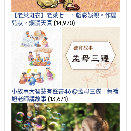
【老萊斑衣】老萊七十，戲彩娛親。作嬰
兒狀，爛漫天真
(14,970)
小故事大智慧有聲書46🎧孟母三遷｜蔡禮
旭老師講故事
(13,671)