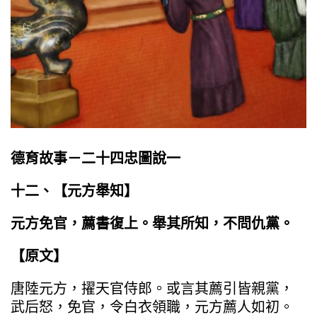
德育故事－二十四忠圖說一
十二、【
元方舉知
】
元方免官，薦書復上。舉其所知，不問仇黨。
【原文】
唐陸元方，擢天官侍郎。或言其薦引皆親黨，
武后怒，免官，令白衣領職，元方薦人如初。