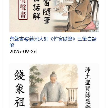
有聲書🎧蓮池大師《竹窗隨筆》三筆白話
解
2025-09-26