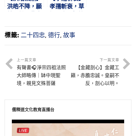
洪皓不降，願
孝孺斬衰，草
就鼎鑊。此真
詔四字。振筆
忠臣，光明磊
直書，燕賊篡
落。
位。
標籤:
二十四忠
,
德行
,
故事
上一篇文章
下一篇文章
有聲書🎧淨宗四祖法照
【金藏剖心】金藏工
大師略傳｜缽中現聖
籍，赤膽忠誠。皇嗣不
境，親見文殊菩薩
反，剖心以明。
儒釋道文化教育直播台