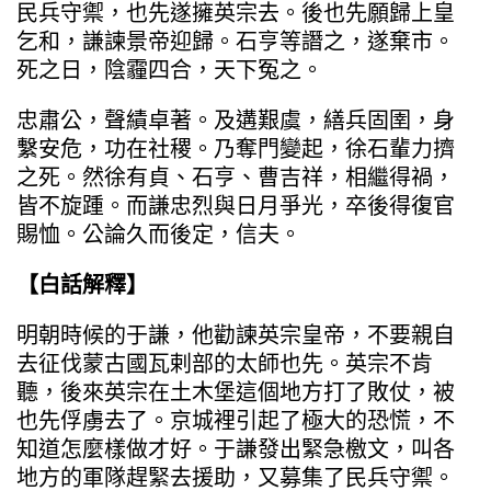
民兵守禦，也先遂擁英宗去。後也先願歸上皇
乞和，謙諫景帝迎歸。石亨等譖之，遂棄市。
死之日，陰霾四合，天下冤之。
忠肅公，聲績卓著。及遘艱虞，繕兵固圉，身
繫安危，功在社稷。乃奪門變起，徐石輩力擠
之死。然徐有貞、石亨、曹吉祥，相繼得禍，
皆不旋踵。而謙忠烈與日月爭光，卒後得復官
賜恤。公論久而後定，信夫。
【白話解釋】
明朝時候的于謙，他勸諫英宗皇帝，不要親自
去征伐蒙古國瓦剌部的太師也先。英宗不肯
聽，後來英宗在土木堡這個地方打了敗仗，被
也先俘虜去了。京城裡引起了極大的恐慌，不
知道怎麼樣做才好。于謙發出緊急檄文，叫各
地方的軍隊趕緊去援助，又募集了民兵守禦。