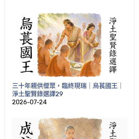
三十年親供僧眾，臨終現瑞｜烏萇國王｜
淨土聖賢錄選譯29
2026-07-24