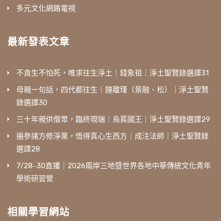
多元文化網路電視
最新發表文章
不貪生不怕死，唯求往生淨土｜錢象祖｜淨土聖賢錄選譯31
母親一句話，四代都往生｜鐘離瑾（景融、松）｜淨土聖賢
錄選譯30
三十年親供僧眾，臨終現瑞｜烏萇國王｜淨土聖賢錄選譯29
遍參諸方修淨業，悟得真心生西方｜成注法師｜淨土聖賢錄
選譯28
7/28‒30直播｜2026兩岸三地暨世界各地中華傳統文化青年
學術研習營
相關學習網站