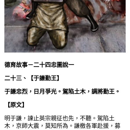
德育故事－二十四忠圖說一
二十三、【
于謙勤王
】
于謙忠烈，日月爭光。駕陷土木，調將勤王。
【原文】
明于謙，諫止英宗親征也先，不聽。駕陷土
木，京師大震，莫知所為。謙檄各軍赴援，募