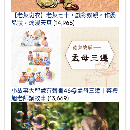
【老萊斑衣】老萊七十，戲彩娛親。作嬰
兒狀，爛漫天真
(14,966)
小故事大智慧有聲書46🎧孟母三遷｜蔡禮
旭老師講故事
(13,669)