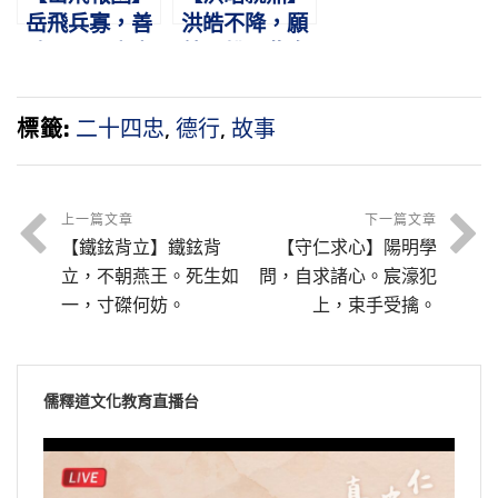
岳飛兵寡，善
洪皓不降，願
破眾軍。盡忠
就鼎鑊。此真
報國，蓋世功
忠臣，光明磊
勳。
落。
標籤:
二十四忠
,
德行
,
故事
上一篇文章
下一篇文章
【鐵鉉背立】鐵鉉背
【守仁求心】陽明學
立，不朝燕王。死生如
問，自求諸心。宸濠犯
一，寸磔何妨。
上，束手受擒。
儒釋道文化教育直播台