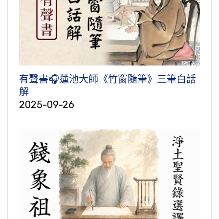
有聲書🎧蓮池大師《竹窗隨筆》三筆白話
解
2025-09-26