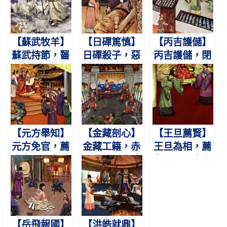
【蘇武牧羊】
【日磾篤慎】
【丙吉護儲】
蘇武持節，齧
日磾殺子，惡
丙吉護儲，閉
雪餐氈。牧羝
其淫亂。願副
門拒使。宣帝
海上，一十九
霍光，不使輕
登基，不道前
年。
漢。
事。
【元方舉知】
【金藏剖心】
【王旦薦賢】
元方免官，薦
金藏工籍，赤
王旦為相，薦
書復上。舉其
膽忠誠。皇嗣
舉至公。寇準
所知，不問仇
不反，剖心以
數短，反稱其
黨。
明。
忠。
【岳飛報國】
【洪皓就鼎】