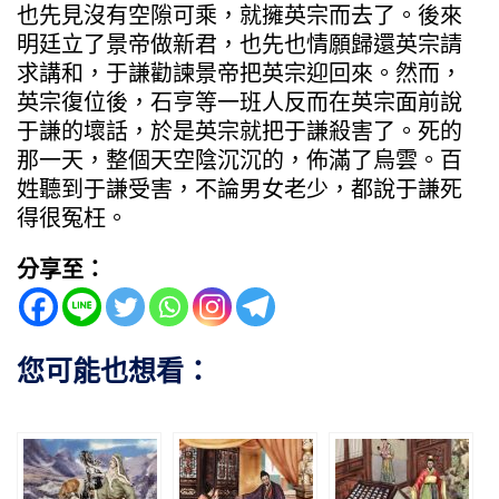
也先見沒有空隙可乘，就擁英宗而去了。後來
明廷立了景帝做新君，也先也情願歸還英宗請
求講和，于謙勸諫景帝把英宗迎回來。然而，
英宗復位後，石亨等一班人反而在英宗面前說
于謙的壞話，於是英宗就把于謙殺害了。死的
那一天，整個天空陰沉沉的，佈滿了烏雲。百
姓聽到于謙受害，不論男女老少，都說于謙死
得很冤枉。
分享至：
您可能也想看：