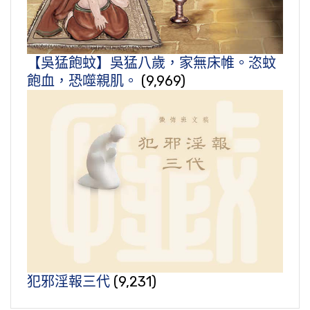
【吳猛飽蚊】吳猛八歲，家無床帷。恣蚊
飽血，恐噬親肌。
(9,969)
犯邪淫報三代
(9,231)