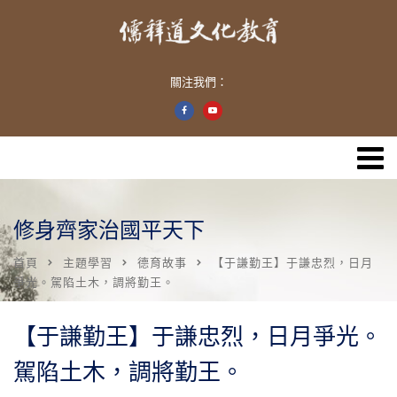
關注我們：
修身齊家治國平天下
首頁
主題學習
德育故事
【于謙勤王】于謙忠烈，日月
爭光。駕陷土木，調將勤王。
【于謙勤王】于謙忠烈，日月爭光。
駕陷土木，調將勤王。