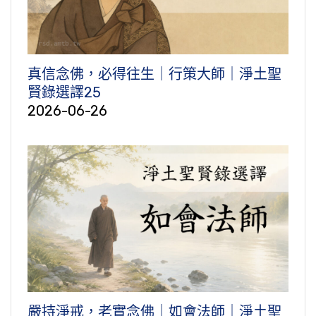
真信念佛，必得往生｜行策大師｜淨土聖
賢錄選譯25
2026-06-26
嚴持淨戒，老實念佛｜如會法師｜淨土聖