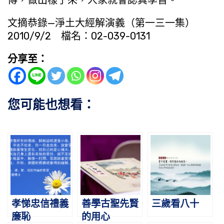
文摘恭錄—淨土大經解演義（第一三一集）
2010/9/2 檔名：02-039-0131
分享至：
您可能也想看：
孝悌忠信禮義
善學古聖先賢
三歲看八十
廉恥
的用心