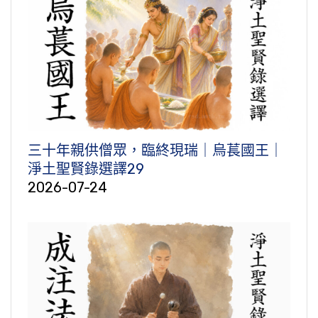
三十年親供僧眾，臨終現瑞｜烏萇國王｜
淨土聖賢錄選譯29
2026-07-24