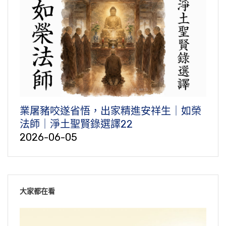
業屠豬咬遂省悟，出家精進安祥生｜如榮
法師｜淨土聖賢錄選譯22
2026-06-05
大家都在看