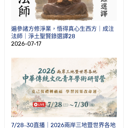
遍參諸方修淨業，悟得真心生西方｜成注
法師｜淨土聖賢錄選譯28
2026-07-17
7/28‒30直播｜2026兩岸三地暨世界各地