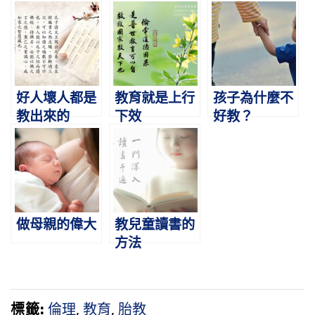
好人壞人都是
教育就是上行
孩子為什麼不
教出來的
下效
好教？
做母親的偉大
教兒童讀書的
方法
標籤:
倫理
,
教育
,
胎教