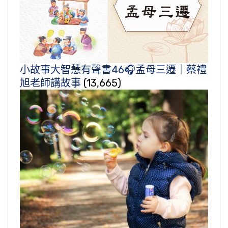
小故事大智慧有聲書46🎧孟母三遷｜蔡禮
旭老師講故事
(13,665)