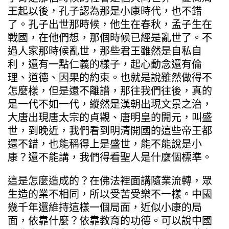
王起以後，孔子認為那是小康時代，也不錯
了。孔子出世那時候，他生在春秋，孟子生在
戰國，在他們想，那個時候已經是亂世了。不
過人家那時候亂世，那些君王雖然是自私自
利，還有一點仁義的樣子，起心動念還有倫
理、道德、因果的約束。也就是說雖然做得不
怎麼樣，但是還不離譜，那往我們往後，真的
是一代不如一代，縱然是漢朝出現文景之治，
大唐出現唐太宗的貞觀、唐明皇的開元，叫盛
世，到晚近，我們看到明清開國的這些帝王都
還不錯，也能稱得上是盛世，能不能說是小
康？還不能講，我們得看聖人是什麼個標準。
這是怎麼造成的？在佛法裡面講隨業流轉，眾
生造的業不相同，所以受苦受樂不一樣。中國
幾千年還維持這樣一個局面，近似小康的局
面，依靠什麼？依靠教育的功德。可以說中國