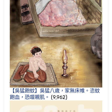
【吳猛飽蚊】吳猛八歲，家無床帷。恣蚊
飽血，恐噬親肌。
(9,962)