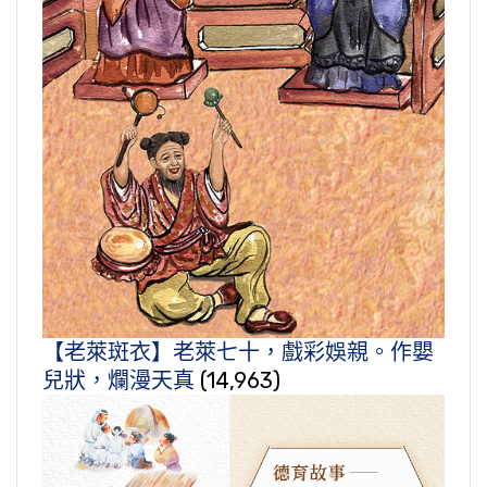
【老萊斑衣】老萊七十，戲彩娛親。作嬰
兒狀，爛漫天真
(14,963)