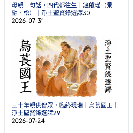
母親一句話，四代都往生｜鐘離瑾（景
融、松）｜淨土聖賢錄選譯30
2026-07-31
三十年親供僧眾，臨終現瑞｜烏萇國王｜
淨土聖賢錄選譯29
2026-07-24