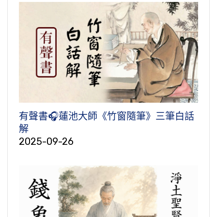
有聲書🎧蓮池大師《竹窗隨筆》三筆白話
解
2025-09-26