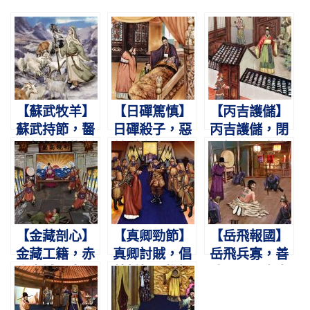
【蘇武牧羊】
【日磾篤慎】
【丙吉護儲】
蘇武持節，齧
日磾殺子，惡
丙吉護儲，閉
雪餐氈。牧羝
其淫亂。願副
門拒使。宣帝
海上，一十九
霍光，不使輕
登基，不道前
年。
漢。
事。
【金藏剖心】
【真卿勁節】
【岳飛報國】
金藏工籍，赤
真卿討賊，倡
岳飛兵寡，善
膽忠誠。皇嗣
義誓師。惟知
破眾軍。盡忠
不反，剖心以
守節，希烈謝
報國，蓋世功
明。
之。
勳。