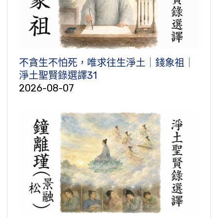
不貪生不怕死，唯求往生淨土｜錢象祖｜
淨土聖賢錄選譯31
2026-08-07