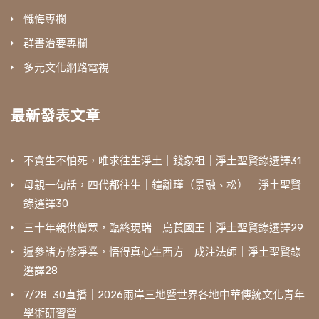
懺悔專欄
群書治要專欄
多元文化網路電視
最新發表文章
不貪生不怕死，唯求往生淨土｜錢象祖｜淨土聖賢錄選譯31
母親一句話，四代都往生｜鐘離瑾（景融、松）｜淨土聖賢
錄選譯30
三十年親供僧眾，臨終現瑞｜烏萇國王｜淨土聖賢錄選譯29
遍參諸方修淨業，悟得真心生西方｜成注法師｜淨土聖賢錄
選譯28
7/28‒30直播｜2026兩岸三地暨世界各地中華傳統文化青年
學術研習營