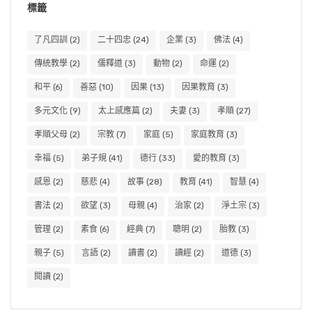
標籤
了凡四訓
(2)
二十四忠
(24)
企業
(3)
佛法
(4)
傳統教學
(2)
儒釋道
(3)
動物
(2)
命運
(2)
和平
(6)
善惡
(10)
因果
(13)
因果教育
(3)
多元文化
(9)
太上感應篇
(2)
夫妻
(3)
孝順
(27)
孝順父母
(2)
宗教
(7)
家庭
(5)
家庭教育
(3)
幸福
(5)
弟子規
(41)
德行
(33)
愛的教育
(3)
感恩
(2)
慈悲
(4)
故事
(28)
教育
(41)
智慧
(4)
書法
(2)
欲望
(3)
母親
(4)
治家
(2)
淨土宗
(3)
管理
(2)
素食
(6)
經典
(7)
聰明
(2)
胎教
(3)
親子
(5)
言語
(2)
讀書
(2)
讀經
(2)
道德
(3)
閱讀
(2)