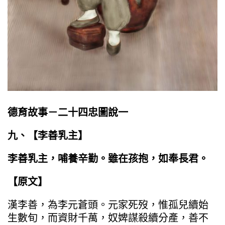
德育故事－二十四忠圖說一
九、【
李善乳主
】
李善乳主，哺養辛勤。雖在孩抱，如奉長君。
【原文】
漢李善，為李元蒼頭。元家死歿，惟孤兒續始
生數旬，而資財千萬，奴婢謀殺續分產，善不