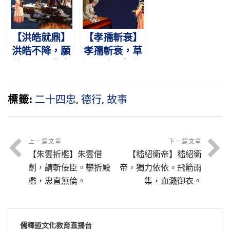
【洪皓就鼎】
【孝孺斬衰】
洪皓不降，願
孝孺斬衰，草
就鼎鑊。此真
詔四字。振筆
忠臣，光明磊
直書，燕賊篡
落。
位。
標籤:
二十四忠
,
德行
,
故事
上一篇文章
下一篇文章
【朱雲折檻】朱雲借
【嵇紹衛帝】嵇紹衛
劍，請斬佞臣。攀折殿
帝，獨力依依。飛箭雨
檻，忠直無倫。
集，血濺御衣。
儒釋道文化教育直播台