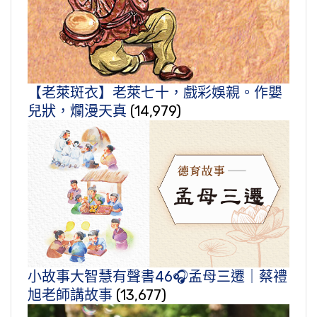
【老萊斑衣】老萊七十，戲彩娛親。作嬰
兒狀，爛漫天真
(14,979)
小故事大智慧有聲書46🎧孟母三遷｜蔡禮
旭老師講故事
(13,677)