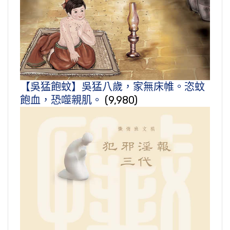
【吳猛飽蚊】吳猛八歲，家無床帷。恣蚊
飽血，恐噬親肌。
(9,980)