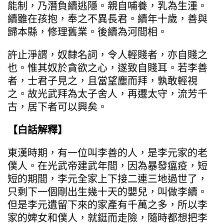
能制，乃潛負續逃隱。親自哺養，乳為生湩。
續雖在孩抱，奉之不異長君。續年十歲，善與
歸本縣，修理舊業。後續為河間相。
許止淨謂，奴隸名詞，令人輕賤者，亦自賤之
也。惟其奴於貪欲之心，遂致自賤耳。若李善
者，士君子見之，且當望塵而拜，孰敢輕視
之。故光武拜為太子舍人，再遷太守，流芳千
古，居下者可以興矣。
【白話解釋】
東漢時期，有一位叫李善的人，是李元家的老
僕人。在光武帝建武年間，因為暴發瘟疫，短
短的期間，李元全家上下接二連三地過世了，
只剩下一個剛出生幾十天的嬰兒，叫做李續。
但是李元遺留下來的家產有千萬之多，所以李
家的婢女和僕人，就鋌而走險，隨時都想把李