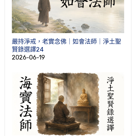
嚴持淨戒，老實念佛｜如會法師｜淨土聖
賢錄選譯24
2026-06-19