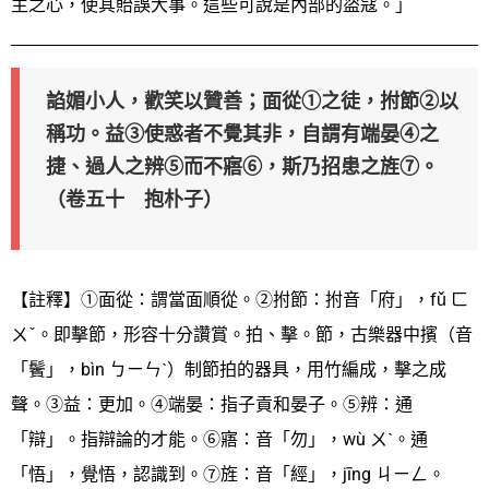
主之心，使其貽誤大事。這些可說是內部的盜寇。」
諂媚小人，歡笑以贊善；面從①之徒，拊節②以
稱功。益③使惑者不覺其非，自謂有端晏④之
捷、過人之辨⑤而不寤⑥，斯乃招患之旌⑦。
（卷五十 抱朴子）
【註釋】①面從：謂當面順從。②拊節：拊音「府」，fǔ ㄈ
ㄨˇ。即擊節，形容十分讚賞。拍、擊。節，古樂器中擯（音
「鬢」，bìn ㄅㄧㄣˋ）制節拍的器具，用竹編成，擊之成
聲。③益：更加。④端晏：指子貢和晏子。⑤辨：通
「辯」。指辯論的才能。⑥寤：音「勿」，wù ㄨˋ。通
「悟」，覺悟，認識到。⑦旌：音「經」，jīng ㄐㄧㄥ。