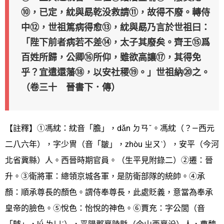
⑩，已定，紞與勗乾没救請⑪，故得不廢。轉侍
中⑫，世祖篤病得愈⑬，紞與勗乃言於世祖曰：
「陛下前者病若不差⑭，太子其廢矣。齊王⑮爲
百姓所歸，公卿⑯所仰，雖欲高讓⑰，其得免
乎？宜遣還藩⑱，以安社稷⑲。」世祖納⑳之。
（卷三十 晉書下．傳）
【註釋】①馮紞：紞音「膽」，dǎn ㄉㄢˇ。馮紞（？—西元
二八六年），字少冑（音「皺」，zhòu ㄓㄡˋ），安平（今河
北省冀縣）人。西晉時期官員。（生平見附錄二）②遷：晉
升。③衛將軍：總領京城各軍，是防衛部隊的統帥。④承
顏：順承尊長的顏色。謂侍奉尊長，此處貶義，意當為奉承
皇帝的臉色。⑤悅色：怡悅的神色。⑥賈充：字公閭（音