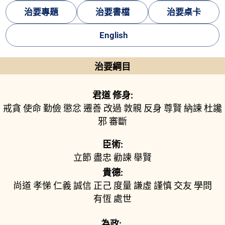
治要專題
治要書檔
治要桌卡
English
治要綱目
君道 修身:
戒貪
使命
勤儉
懲忿
遷善
改過
敦親
反身
尊賢
納諫
杜讒
邪
審斷
臣術:
立節
盡忠
勸諫
舉賢
貴德:
尚道
孝悌
仁義
誠信
正己
度量
謙虛
謹慎
交友
學問
有恆
處世
為政: