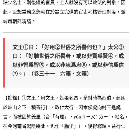
缺少名士，則後繼的官員、士人就沒有可以效法的對象。因
此，臣想當務之急就在於設立完備的官吏考核管理制度，並
端肅朝廷清議。
文王①曰：「好用②世俗之所譽何也？」太公③
曰：「好聽世俗之所譽者，或以非賢爲賢④，或
以非智爲智⑤，或以非忠爲忠⑥，或以非信爲信
⑦。」（卷三十一 六韜．文韜）
【註釋】①文王：周文王，姓姬名昌。商紂時為西伯，建國
於岐山之下，積善行仁，政化大行，因崇侯虎向紂王進讒
言，而被囚於羑里（音「有理」，yǒu lǐ ㄧㄡˇ ㄌㄧˇ，地名，
在今河南省湯陰縣北。也作「牖里」），後得釋歸。益行仁