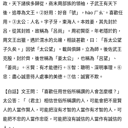
政，天下諸侯多歸從，商末周部族的領袖，子武王有天下
後，追尊為文王。②好用：好音「號」，hào ㄏㄠˋ。喜歡任
用。③太公：人名。字子牙，東海人。本姓姜，其先封於
呂，從其封姓，故稱為「呂尚」。周初賢臣，年老隱於釣，
周文王出獵，遇於渭水的北邊，相談甚歡，曰：「吾太公望
子久矣。」因號「太公望」。載與俱歸，立為師。後佐武王
克殷，封於齊，後世稱為「姜太公」，也稱為「呂望」、
「姜尚」。④賢：有才能德行。⑤智：聰明、深明事理。⑥
忠：盡心誠意待人處事的美德。⑦信：誠實不欺。
【白話】文王問：「喜歡任用世俗所稱讚的人會怎麼樣？」
太公答：「（君主）相信世俗所稱讚的人，可能會把不是賢
人的人當作賢人，可能把沒有才智的人當作有才智的人，可
能把不忠的人當作忠臣，可能把沒有誠信的人當作有誠信的