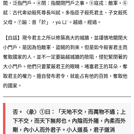
閭，泛指門戶。④閉：指關閉門戶之事。⑤寇戎：敵軍。⑥
弒：古代卑幼殺死尊長叫弒。多指臣子殺死君主、子女殺死
父母。⑦踰：音「於」，yú ㄩˊ。越過，經過。
【白話】現今君主之所以修築高大的城牆，並謹慎地關閉大
小門戶，是因為怕敵軍、盜賊的到來。但是如今殺害君主而
奪取國家的人，並不一定要踰越城牆的險阻，侵犯緊閉著的
大小門戶。他們只要蒙蔽君王的眼睛，堵塞君王的耳朵，奪
取君主的權力，擅自發布君令，就能占有他的百姓，奪取他
的國家。
否。〈彖〉①曰：「天地不交，而萬物不通；上
下不交，而天下無邦也。內陰而外陽，內柔而外
剛，內小人而外君子。小人道長，君子道消