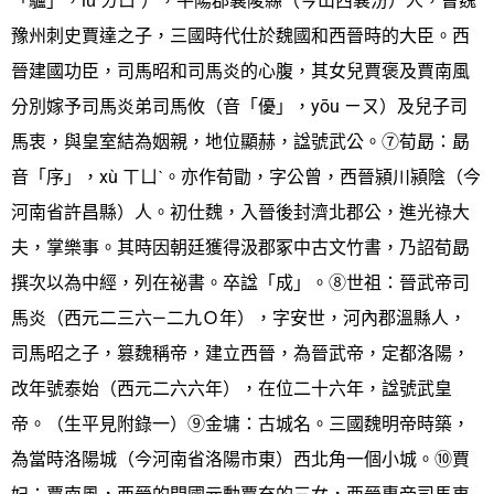
「驢」，lǘ ㄌㄩˊ），平陽郡襄陵縣（今山西襄汾）人，曹魏
豫州刺史賈達之子，三國時代仕於魏國和西晉時的大臣。西
晉建國功臣，司馬昭和司馬炎的心腹，其女兒賈褒及賈南風
分別嫁予司馬炎弟司馬攸（音「優」，yōu ㄧㄡ）及兒子司
馬衷，與皇室結為姻親，地位顯赫，諡號武公。⑦荀勗：勗
音「序」，xù ㄒㄩˋ。亦作荀勖，字公曾，西晉潁川潁陰（今
河南省許昌縣）人。初仕魏，入晉後封濟北郡公，進光祿大
夫，掌樂事。其時因朝廷獲得汲郡冢中古文竹書，乃詔荀勗
撰次以為中經，列在祕書。卒諡「成」。⑧世祖：晉武帝司
馬炎（西元二三六—二九Ｏ年），字安世，河內郡溫縣人，
司馬昭之子，篡魏稱帝，建立西晉，為晉武帝，定都洛陽，
改年號泰始（西元二六六年），在位二十六年，諡號武皇
帝。（生平見附錄一）⑨金墉：古城名。三國魏明帝時築，
為當時洛陽城（今河南省洛陽市東）西北角一個小城。⑩賈