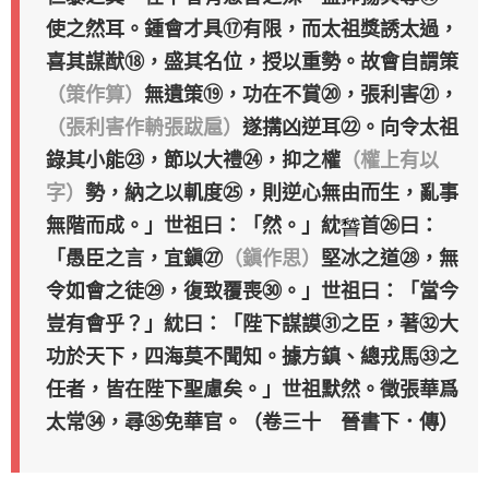
使之然耳。鍾會才具⑰有限，而太祖獎誘太過，
喜其謀猷⑱，盛其名位，授以重勢。故會自謂策
（策作算）
無遺策⑲，功在不賞⑳，張利害㉑，
（張利害作輈張跋扈）
遂搆凶逆耳㉒。向令太祖
錄其小能㉓，節以大禮㉔，抑之權
（權上有以
字）
勢，納之以䡄度㉕，則逆心無由而生，亂事
無階而成。」世祖曰：「然。」紞
首㉖曰：
「愚臣之言，宜鎭㉗
（鎭作思）
堅冰之道㉘，無
令如會之徒㉙，復致覆喪㉚。」世祖曰：「當今
豈有會乎？」紞曰：「陛下謀謨㉛之臣，著㉜大
功於天下，四海莫不聞知。據方鎮、總戎馬㉝之
任者，皆在陛下聖慮矣。」世祖默然。徵張華爲
太常㉞，尋㉟免華官。（卷三十 晉書下．傳）