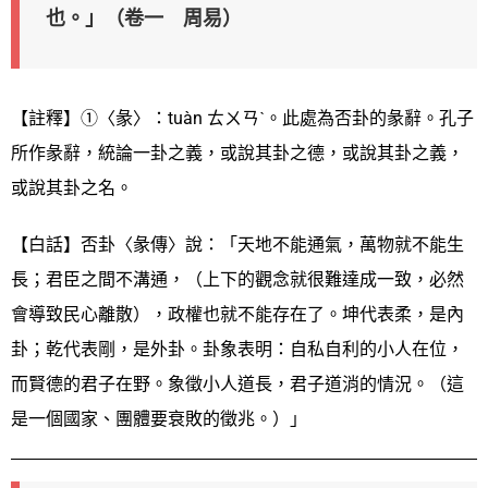
也。」（卷一 周易）
【註釋】①〈彖〉：tuàn ㄊㄨㄢˋ。此處為否卦的彖辭。孔子
所作彖辭，統論一卦之義，或說其卦之德，或說其卦之義，
或說其卦之名。
【白話】否卦〈彖傳〉說：「天地不能通氣，萬物就不能生
長；君臣之間不溝通，（上下的觀念就很難達成一致，必然
會導致民心離散），政權也就不能存在了。坤代表柔，是內
卦；乾代表剛，是外卦。卦象表明：自私自利的小人在位，
而賢德的君子在野。象徵小人道長，君子道消的情況。（這
是一個國家、團體要衰敗的徵兆。）」