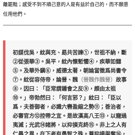
離罷黜；感受不到不順己意的人是有益於自己的，而不願意
任用他們。
初謀伐吳，紞與充、勗共苦諫①，世祖不納，斷
②從張華③。吳平，紞內懷慙懼④，疾華如讎
⑤。及華外鎭⑥，威德太著，朝論當徵爲尚書令
⑦。紞從容侍帝，論晉、魏
（晉魏作魏晉）
故事
⑧，因曰：「臣常謂鍾會之反⑨，頗由太祖
⑩。」帝勃然曰：「何言邪？」紞曰：「臣以
爲，夫善御者，必識六轡盈縮之勢⑪；善治者，
必審官方⑫控帶之宜。是故漢高八王⑬，以寵過
夷滅；光武⑭諸將，以抑損克終⑮。非上之人有
仁暴之異，在下者有愚智之殊。蓋抑揚與奪⑯，