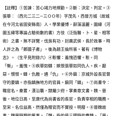
【註釋】①苦諫：苦心竭力地規勸。②斷：決定、判定。③
張華：（西元二三二—三ＯＯ年）字茂先，西晉方城（故城
在今河北省固安縣南）人。學業優博，辭藻溫麗，圖緯（河
圖五緯等專論占驗術數的書）方伎（泛指醫、卜、星、相等
術）之書，無不詳覽，伐吳有功，封廣武侯，長於政事，時
人許之為「鄭國子產」。後為趙王倫所害。著有《博物
志》。（生平見附錄六）④慙懼：羞愧恐懼。慙，同
「慚」，羞愧。⑤疾華如讎：嫉恨張華如同仇人。疾，厭
惡，憎恨。讎，仇敵，通「仇」。⑥外鎭：京城外設長官督
守的要鎮。亦指鎮撫地方的官員。鎭同「鎮」。⑦尚書令：
職官名。秦置，漢沿襲，隸屬少府，掌奏章文書。魏、晉
後，地位日高，至唐代為尚書省的長官，負責宰相的職務。
至宋，名位益高，然僅為贈官而不實授。明廢。⑧晉魏故
事：魏晉時期的舊事。「魏」指的是三國時的曹魏，「晉」