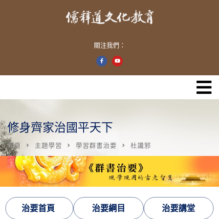
關注我們：
修身齊家治國平天下
首頁
主題學習
學習群書治要
杜讒邪
治要首頁
治要綱目
治要講堂