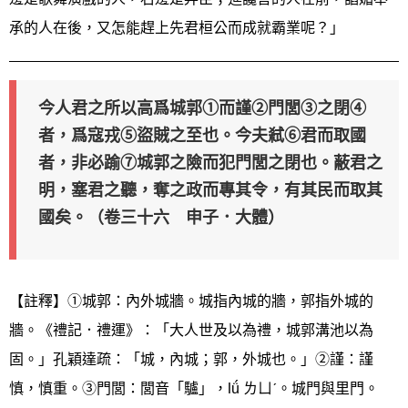
承的人在後，又怎能趕上先君桓公而成就霸業呢？」
今人君之所以高爲城郭①而謹②門閭③之閉④
者，爲寇戎⑤盜賊之至也。今夫弒⑥君而取國
者，非必踰⑦城郭之險而犯門閭之閉也。蔽君之
明，塞君之聽，奪之政而專其令，有其民而取其
國矣。（卷三十六 申子．大體）
【註釋】①城郭：內外城牆。城指內城的牆，郭指外城的
牆。《禮記．禮運》：「大人世及以為禮，城郭溝池以為
固。」孔穎達疏：「城，內城；郭，外城也。」②謹：謹
慎，慎重。③門閭：閭音「驢」，lǘ ㄌㄩˊ。城門與里門。