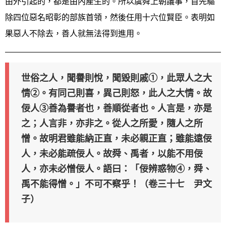
由外引起的，都是由內產生的。所以虞舜上朝議事，首先驅
除四位惡名昭彰的部族首領，然後任用十六位賢臣。表明如
果惡人不除去，善人就無法得到進用。
世俗之人，聞譽則悅，聞毀則戚①，此眾人之大
情②。有同己則喜，異己則怒，此人之大情。故
佞人③善為譽者也，善順從者也。人言是，亦是
之；人言非，亦非之。從人之所愛，隨人之所
憎。故明君雖能納正直，未必親正直；雖能遠佞
人，未必能疏佞人。故舜、禹者，以能不用佞
人，亦未必憎佞人。語曰：「佞辨惑物④，舜、
禹不能得憎。」不可不察乎！（卷三十七 尹文
子）