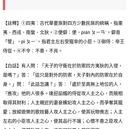
【註釋】①四夷：古代華夏族對四方少數民族的統稱，指東
夷、西戎、南蠻、北狄。②便僻：便，pián ㄆㄧㄢˊ。僻音
「譬」，pì ㄆㄧˋ。指君主左右受寵幸的小臣。③御侍：帝王
侍從。④不令：不善，不肖。
【白話】有人問：「天子的守衛在於防禦四方夷狄的入侵，
是嗎？」答：「這只是對外的防禦，天子對內的防禦在於自
身。」問：「此話怎講？」答：「處於至高無上地位的人，
『進攻』他的人很多。逢迎諂媚的侍從攻人主之心，而競相
取得其財利；人主親近的妻妾嬪妃攻人主之心，而爭奪其寵
愛；放縱遊樂的歌妓藝人攻人主之心，使其玩物喪志；人主
左右的小臣攻人主之心，使其品行不端；心懷不善之臣攻人