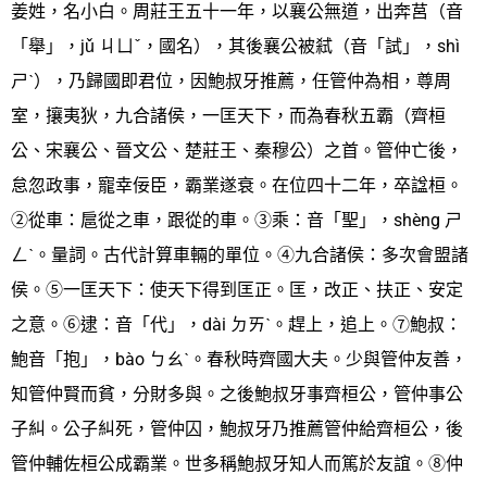
姜姓，名小白。周莊王五十一年，以襄公無道，出奔莒（音
「舉」，jǔ ㄐㄩˇ，國名），其後襄公被弒（音「試」，shì
ㄕˋ），乃歸國即君位，因鮑叔牙推薦，任管仲為相，尊周
室，攘夷狄，九合諸侯，一匡天下，而為春秋五霸（齊桓
公、宋襄公、晉文公、楚莊王、秦穆公）之首。管仲亡後，
怠忽政事，寵幸佞臣，霸業遂衰。在位四十二年，卒諡桓。
②從車：扈從之車，跟從的車。③乘：音「聖」，shèng ㄕ
ㄥˋ。量詞。古代計算車輛的單位。④九合諸侯：多次會盟諸
侯。⑤一匡天下：使天下得到匡正。匡，改正、扶正、安定
之意。⑥逮：音「代」，dài ㄉㄞˋ。趕上，追上。⑦鮑叔：
鮑音「抱」，bào ㄅㄠˋ。春秋時齊國大夫。少與管仲友善，
知管仲賢而貧，分財多與。之後鮑叔牙事齊桓公，管仲事公
子糾。公子糾死，管仲囚，鮑叔牙乃推薦管仲給齊桓公，後
管仲輔佐桓公成霸業。世多稱鮑叔牙知人而篤於友誼。⑧仲