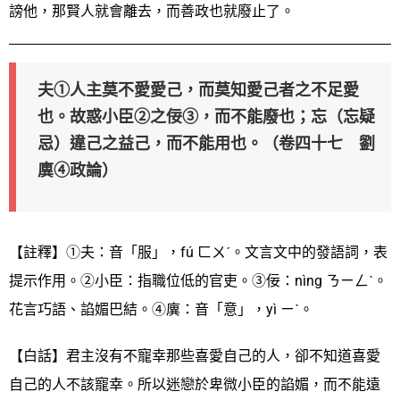
謗他，那賢人就會離去，而善政也就廢止了。
夫①人主莫不愛愛己，而莫知愛己者之不足愛
也。故惑小臣②之佞③，而不能廢也；忘
（忘疑
忌）
違己之益己，而不能用也。（卷四十七 劉
廙④政論）
【註釋】①夫：音「服」，fú ㄈㄨˊ。文言文中的發語詞，表
提示作用。②小臣：指職位低的官吏。③佞：nìng ㄋㄧㄥˋ。
花言巧語、諂媚巴結。④廙：音「意」，yì ㄧˋ。
【白話】君主沒有不寵幸那些喜愛自己的人，卻不知道喜愛
自己的人不該寵幸。所以迷戀於卑微小臣的諂媚，而不能遠