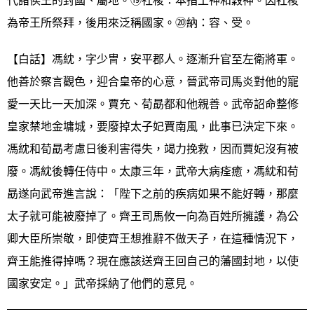
代諸侯王的封國、屬地。⑲社稷：本指土神和穀神。因社稷
為帝王所祭拜，後用來泛稱國家。⑳納：容、受。
【白話】馮紞，字少冑，安平郡人。逐漸升官至左衛將軍。
他善於察言觀色，迎合皇帝的心意，晉武帝司馬炎對他的寵
愛一天比一天加深。賈充、荀勗都和他親善。武帝詔命整修
皇家禁地金墉城，要廢掉太子妃賈南風，此事已決定下來。
馮紞和荀勗考慮日後利害得失，竭力挽救，因而賈妃沒有被
廢。馮紞後轉任侍中。太康三年，武帝大病痊癒，馮紞和荀
勗遂向武帝進言說：「陛下之前的疾病如果不能好轉，那麼
太子就可能被廢掉了。齊王司馬攸一向為百姓所擁護，為公
卿大臣所崇敬，即使齊王想推辭不做天子，在這種情況下，
齊王能推得掉嗎？現在應該送齊王回自己的藩國封地，以使
國家安定。」武帝採納了他們的意見。