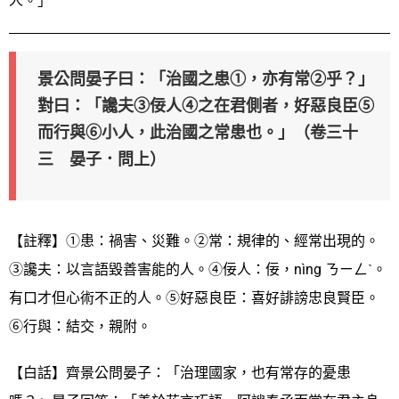
人。」
景公問晏子曰：「治國之患①，亦有常②乎？」
對曰：「讒夫③佞人④之在君側者，好惡良臣⑤
而行與⑥小人，此治國之常患也。」（卷三十
三 晏子．問上）
【註釋】①患：禍害、災難。②常：規律的、經常出現的。
③讒夫：以言語毀善害能的人。④佞人：佞，nìng ㄋㄧㄥˋ。
有口才但心術不正的人。⑤好惡良臣：喜好誹謗忠良賢臣。
⑥行與：結交，親附。
【白話】齊景公問晏子：「治理國家，也有常存的憂患