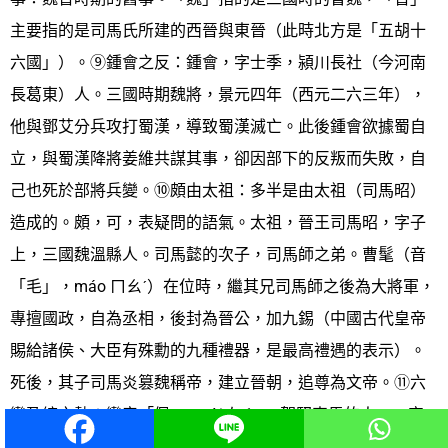
主要指的是司馬氏所建的西晉與東晉（此時北方是「五胡十
六國」）。⑨鍾會之反：鍾會，字士季，潁川長社（今河南
長葛東）人。三國時期魏將，景元四年（西元二六三年），
他與鄧艾分兵攻打蜀漢，導致蜀漢滅亡。此後鍾會欲據蜀自
立，與蜀漢降將姜維共謀其事，卻因部下的反叛而失敗，自
己也死於部將兵變。⑩頗由太祖：多半是由太祖（司馬昭）
造成的。頗，可，表疑問的語氣。太祖，晉王司馬昭，字子
上，三國魏溫縣人。司馬懿的次子，司馬師之弟。曹髦（音
「毛」，máo ㄇㄠˊ）在位時，繼其兄司馬師之後為大將軍，
專擅國政，自為丞相，後封為晉公，加九錫（中國古代皇帝
賜給諸侯、大臣有殊勳的九種禮器，是最高禮遇的表示）。
死後，其子司馬炎篡魏稱帝，建立晉朝，追尊為文帝。⑪六
轡盈縮之勢：轡音「佩」，pèi ㄆㄟˋ。駕馭車馬的人，一定
看得出六條韁繩，繩頭放鬆和拉緊的情況。轡，韁繩。古代