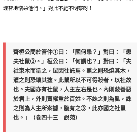
理智地憎惡他們。」對此不能不明察呀！
齊桓公問於管仲①曰：「國何患？」對曰：「患
夫社鼠②。」桓公曰：「何謂也？」對曰：「夫
社束木而塗之，鼠因往託焉。熏之則恐燒其木，
灌之則恐壞其塗。此鼠所以不可得殺者，以社故
也。夫國亦有社鼠，人主左右是也。內則蔽善惡
於君上，外則賣權重於百姓。不誅之則為亂，誅
之則為人主所案據，腹有之③，此亦國之社鼠
也。」（卷四十三 說苑）