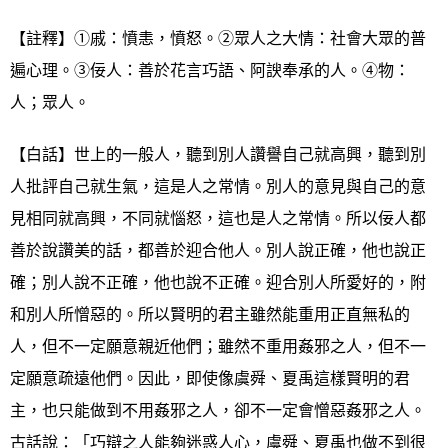
【註釋】①戚：憤恚，憤怒。②眾人之大情：社會大眾的普
遍心理。③佞人：善於花言巧語、阿諛奉承的人。④物：
人；眾人。
【白話】世上的一般人，聽到別人讚譽自己就高興，聽到別
人批評自己就生氣，這是人之常情。別人的意見與自己的意
見相同就高興，不同就惱怒，這也是人之常情。所以佞人都
善於說讚美的話，都善於迎合他人。別人說正確，他也說正
確；別人說不正確，他也說不正確。迎合別人所愛好的，附
和別人所憎惡的。所以賢明的君主雖然能重用正直無私的
人，但不一定願意親近他們；雖然不重用姦邪之人，但不一
定願意疏遠他們。因此，即使像虞舜、夏禹這樣賢明的君
主，也只能做到不用姦邪之人，卻不一定會憎惡姦邪之人。
古話說：「巧辯之人能夠迷惑人心，虞舜、夏禹也做不到很