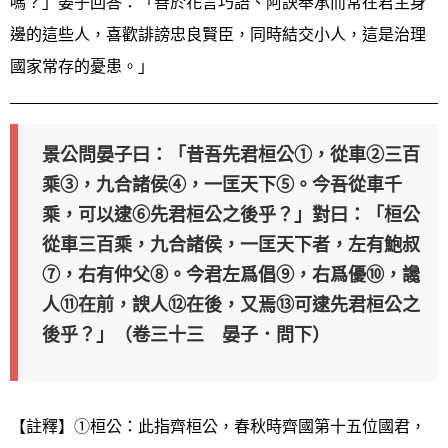
嗎？」晏子回答：「善於花言巧語、阿諛奉承而常在君主身
邊的這些人，喜歡誹謗忠良賢臣，同時結交小人，這是治理
國家常存的憂患。」
景公問晏子曰：「昔吾先君桓公①，從車②三百
乘③，九合諸侯④，一匡天下⑤。今吾從車千
乘，可以逮⑥先君桓公之後乎？」對曰：「桓公
從車三百乘，九合諸侯，一匡天下者，左有鮑叔
⑦，右有仲父⑧。今君左爲倡⑨，右爲優⑩，讒
人⑪在前，諛人⑫在後，又焉⑬可逮先君桓公之
後乎？」（卷三十三 晏子．問下）
【註釋】①桓公：此指齊桓公，春秋時齊國第十五位國君，