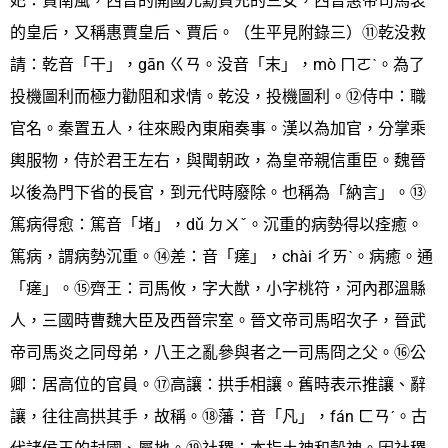
妃：賈南風，西晉的開國元勳賈充的三女，西晉惠帝司馬衷
的皇后，又稱惠賈皇后、賈后。（生平見附錄三）⑪乾没救
請：乾音「干」，gān ㄍㄢ。没音「末」，mò ㄇㄛˋ。為了
投機圖利而極力勸阻和求情。乾没，投機圖利。⑫侍中：職
官名。秦置五人，往來殿內東廂奏事。漢以為加官，分掌乘
輿服物，侍於君王左右，與聞朝政，為皇帝親信重臣。魏晉
以後為門下省的長官，到元代時廢除。也稱為「納言」。⑬
篤病得愈：篤音「堵」，dǔ ㄉㄨˇ。沉重的病勢得以痊癒。
篤病，謂病勢沉重。⑭差：音「瘥」，chài ㄔㄞˋ。病癒。通
「瘥」。⑮齊王：司馬攸，字大猷，小字桃符，河內郡溫縣
人，三國時曹魏大臣及西晉宗室。晉文帝司馬昭次子，晉武
帝司馬炎之同母弟，八王之亂參與者之一司馬冏之父。⑯公
卿：居高位的官員。⑰高讓：拱手相讓。舊時表示推讓、辭
讓，往往高拱其手，故稱。⑱藩：音「凡」，fán ㄈㄢˊ。古