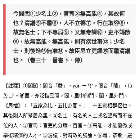
今閻閭①少名士②，官司③無高能④，其故何
也？清議⑤不肅⑥，人不立德⑦，行在取容⑧，
故無名士；下不專局⑨，又無考課⑩，吏不竭節
⑪，故無高能。無高能，則有疾世事⑫；少名
士，則後進⑬無准⑭。故臣思立吏課⑮而肅清議
也。（卷三十 晉書下．傳）
【註釋】①閻閭：閻音「嚴」，yán ㄧㄢˊ。閭音「驢」，lǘ
ㄌㄩˊ。鄉里，亦泛指民間。閻，里中的門。閭，里外門。
《周禮》：「五家為比，五比為閭。」二十五家相群侶也。
其後則人所聚居為里。②名士：有名的人士或名望高而不在
位的人。③官司：官吏的分職，百官。④高能：才能優秀或
學術精深的人才。⑤清議：對時政的議論。⑥肅：恭敬，嚴