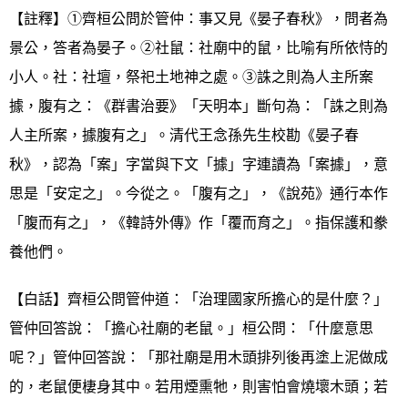
【註釋】①齊桓公問於管仲：事又見《晏子春秋》，問者為
景公，答者為晏子。②社鼠：社廟中的鼠，比喻有所依恃的
小人。社：社壇，祭祀土地神之處。③誅之則為人主所案
據，腹有之：《群書治要》「天明本」斷句為：「誅之則為
人主所案，據腹有之」。清代王念孫先生校勘《晏子春
秋》，認為「案」字當與下文「據」字連讀為「案據」，意
思是「安定之」。今從之。「腹有之」，《說苑》通行本作
「腹而有之」，《韓詩外傳》作「覆而育之」。指保護和豢
養他們。
【白話】齊桓公問管仲道：「治理國家所擔心的是什麼？」
管仲回答說：「擔心社廟的老鼠。」桓公問：「什麼意思
呢？」管仲回答說：「那社廟是用木頭排列後再塗上泥做成
的，老鼠便棲身其中。若用煙熏牠，則害怕會燒壞木頭；若