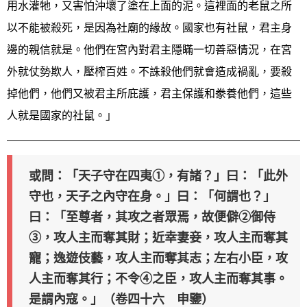
用水灌牠，又害怕沖壞了塗在上面的泥。這裡面的老鼠之所
以不能被殺死，是因為社廟的緣故。國家也有社鼠，君主身
邊的親信就是。他們在宮內對君主隱瞞一切善惡情況，在宮
外就仗勢欺人，壓榨百姓。不誅殺他們就會造成禍亂，要殺
掉他們，他們又被君主所庇護，君主保護和豢養他們，這些
人就是國家的社鼠。」
或問：「天子守在四夷①，有諸？」曰：「此外
守也，天子之內守在身。」曰：「何謂也？」
曰：「至尊者，其攻之者眾焉，故便僻②御侍
③，攻人主而奪其財；近幸妻妾，攻人主而奪其
寵；逸遊伎藝，攻人主而奪其志；左右小臣，攻
人主而奪其行；不令④之臣，攻人主而奪其事。
是謂內寇。」（卷四十六 申鑒）