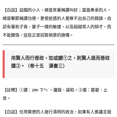
【白話】諂媚的小人，總是笑著稱讚叫好；當面奉承的人，
總是擊節稱讚功德。更使迷惑的人覺察不出自己的錯誤，自
認有著和子貢、晏子一樣的敏捷，以及超越常人的辯才，而
不能醒悟，這些正是招致禍患的旗幟。
用賢人而行善政，如或譖①之，則賢人退而善政
還②。（卷十五 漢書三）
【註釋】①譖：zèn ㄗㄣˋ。讒毀、誣陷。②還：罷歇、止
息。
【白話】任用賢德的人施行清明的政治，如果有人進讒言毀