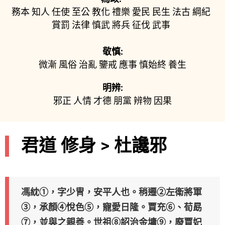
務本
知人
任使
至公
教化
禮樂
愛民
民生
法古
綱紀
賞罰
法律
慎武
將兵
征伐
武事
敬慎:
微漸
風俗
治亂
鑒戒
應事
慎始終
養生
明辨:
邪正
人情
才德
朋黨
辨物
因果
君道 修身 > 杜讒邪
馮紞①，字少冑，安平人也。稍遷②左衛將軍
③，承顏④悅色⑤，寵愛日隆。賈充⑥、荀勗
⑦，並與之親善。世祖⑧詔治金墉⑨，廢賈妃