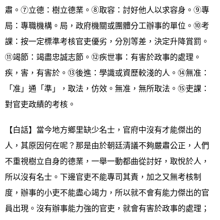
肅。⑦立德：樹立德業。⑧取容：討好他人以求容身。⑨專
局：專職機構。局，政府機關或團體分工辦事的單位。⑩考
課：按一定標準考核官吏優劣，分別等差，決定升降賞罰。
⑪竭節：竭盡忠誠志節。⑫疾世事：有害於政事的處理。
疾，害，有害於。⑬後進：學識或資歷較淺的人。⑭無准：
「准」通「準」，取法，仿效。無准，無所取法。⑮吏課：
對官吏政績的考核。
【白話】當今地方鄉里缺少名士，官府中沒有才能傑出的
人，其原因何在呢？那是由於朝廷清議不夠嚴肅公正，人們
不重視樹立自身的德業，一舉一動都曲從討好，取悅於人，
所以沒有名士。下邊官吏不能專司其責，加之又無考核制
度，辦事的小吏不能盡心竭力，所以就不會有能力傑出的官
員出現。沒有辦事能力強的官吏，就會有害於政事的處理；