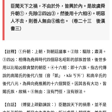
臣聞天下之禍，不由於外，皆興於內。是故虞舜
升朝①，先除②四凶③，然後用十六相④。明惡
人不去，則善人無由⑤進也。（卷二十三 後漢
書三）
【註釋】①升朝：上朝，到朝廷議事。②除：驅除；肅清。
③四凶：相傳為堯舜時代四個惡名昭彰的部族首領，後世多
用以比喻凶狠貪婪的朝臣。④十六相：即十六族。指古代傳
說的高陽氏的後代八愷（音「凱」，kǎi ㄎㄞˇ）和高辛氏的
後代八元，為舜向堯推薦的十六個賢臣。因其各有大功，皆
賜氏族，故稱。⑤無由：沒有門徑，沒有辦法。
【白話】（傅燮上疏勸諫說：）臣聽說天下的禍患，並不是