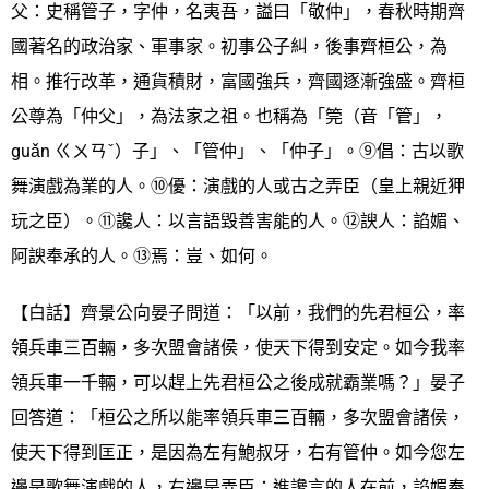
父：史稱管子，字仲，名夷吾，謚曰「敬仲」，春秋時期齊
國著名的政治家、軍事家。初事公子糾，後事齊桓公，為
相。推行改革，通貨積財，富國強兵，齊國逐漸強盛。齊桓
公尊為「仲父」，為法家之祖。也稱為「筦（音「管」，
guǎn ㄍㄨㄢˇ）子」、「管仲」、「仲子」。⑨倡：古以歌
舞演戲為業的人。⑩優：演戲的人或古之弄臣（皇上親近狎
玩之臣）。⑪讒人：以言語毀善害能的人。⑫諛人：諂媚、
阿諛奉承的人。⑬焉：豈、如何。
【白話】齊景公向晏子問道：「以前，我們的先君桓公，率
領兵車三百輛，多次盟會諸侯，使天下得到安定。如今我率
領兵車一千輛，可以趕上先君桓公之後成就霸業嗎？」晏子
回答道：「桓公之所以能率領兵車三百輛，多次盟會諸侯，
使天下得到匡正，是因為左有鮑叔牙，右有管仲。如今您左
邊是歌舞演戲的人，右邊是弄臣；進讒言的人在前，諂媚奉