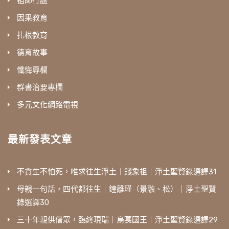
祖師行誼
因果教育
扎根教育
德育故事
懺悔專欄
群書治要專欄
多元文化網路電視
最新發表文章
不貪生不怕死，唯求往生淨土｜錢象祖｜淨土聖賢錄選譯31
母親一句話，四代都往生｜鐘離瑾（景融、松）｜淨土聖賢
錄選譯30
三十年親供僧眾，臨終現瑞｜烏萇國王｜淨土聖賢錄選譯29