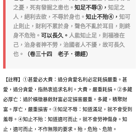
之憂，死有發掘之患也。
知足不辱③，
知足之
人，絕利去欲，不辱於身也。
知止不殆④，
知可
止則止，財利不累於身，聲色不亂於耳目，則終
身不危殆。
可以長久。
人能知止足，則福祿在
己，治身者神不勞，治國者人不擾，故可長久
也。
（卷三十四 老子．德經）
【註釋】①甚愛必大費：過分貪愛名利必定耗損嚴重。甚
愛，過分貪愛，指熱衷追求名利。大費，嚴重耗損。②多藏
必厚亡：過於橫徵暴斂財富必定損害嚴重。多藏，積聚財
富。厚亡，嚴重損害。③知足不辱：知道滿足，就不會受到
羞辱。④知止不殆：知道適可而止，就不會勞神傷身。知
止，適可而止，不作無限的要求。殆，危殆、危險。