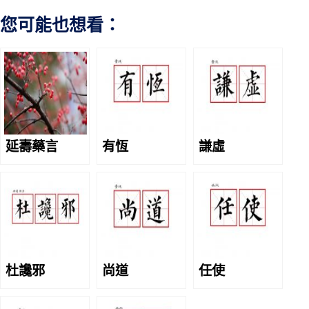
您可能也想看：
延壽藥言
有恆
謙虛
杜讒邪
尚道
任使