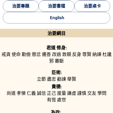
治要專題
治要書檔
治要桌卡
English
治要綱目
君道 修身:
戒貪
使命
勤儉
懲忿
遷善
改過
敦親
反身
尊賢
納諫
杜讒
邪
審斷
臣術:
立節
盡忠
勸諫
舉賢
貴德:
尚道
孝悌
仁義
誠信
正己
度量
謙虛
謹慎
交友
學問
有恆
處世
為政: