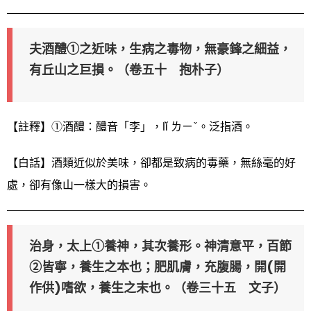
夫酒醴①之近味，生病之毒物，無豪鋒之細益，
有丘山之巨損。（卷五十 抱朴子）
【註釋】①酒醴：醴音「李」，lǐ ㄌㄧˇ。泛指酒。
【白話】酒類近似於美味，卻都是致病的毒藥，無絲毫的好
處，卻有像山一樣大的損害。
治身，太上①養神，其次養形。神清意平，百節
②皆寧，養生之本也；肥肌膚，充腹腸，開
(開
作供)
嗜欲，養生之末也。（卷三十五 文子）