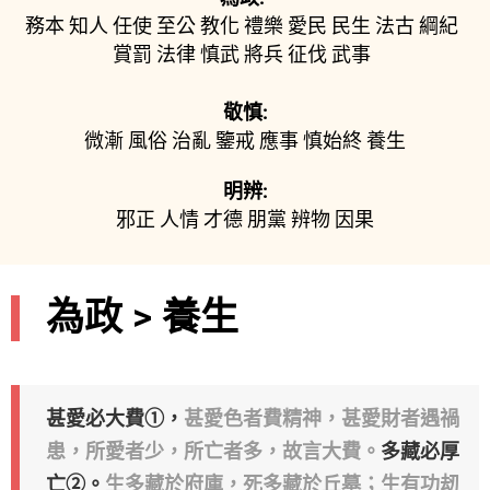
務本
知人
任使
至公
教化
禮樂
愛民
民生
法古
綱紀
賞罰
法律
慎武
將兵
征伐
武事
敬慎:
微漸
風俗
治亂
鑒戒
應事
慎始終
養生
明辨:
邪正
人情
才德
朋黨
辨物
因果
為政 > 養生
甚愛必大費①，
甚愛色者費精神，甚愛財者遇禍
患，所愛者少，所亡者多，故言大費。
多藏必厚
亡②。
生多藏於府庫，死多藏於丘墓；生有功刼