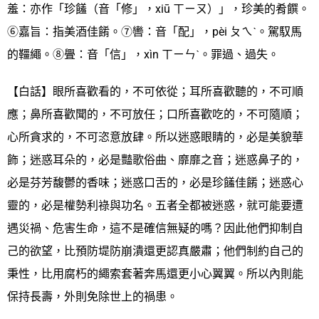
羞：亦作「珍饈（音「修」，xiū ㄒㄧㄡ）」，珍美的肴饌。
⑥嘉旨：指美酒佳餚。⑦轡：音「配」，pèi ㄆㄟˋ。駕馭馬
的韁繩。⑧舋：音「信」，xìn ㄒㄧㄣˋ。罪過、過失。
【白話】眼所喜歡看的，不可依從；耳所喜歡聽的，不可順
應；鼻所喜歡聞的，不可放任；口所喜歡吃的，不可隨順；
心所貪求的，不可恣意放肆。所以迷惑眼睛的，必是美貌華
飾；迷惑耳朵的，必是豔歌俗曲、靡靡之音；迷惑鼻子的，
必是芬芳馥鬱的香味；迷惑口舌的，必是珍饈佳餚；迷惑心
靈的，必是權勢利祿與功名。五者全都被迷惑，就可能要遭
遇災禍、危害生命，這不是確信無疑的嗎？因此他們抑制自
己的欲望，比預防堤防崩潰還更認真嚴肅；他們制約自己的
秉性，比用腐朽的繩索套著奔馬還更小心翼翼。所以內則能
保持長壽，外則免除世上的禍患。