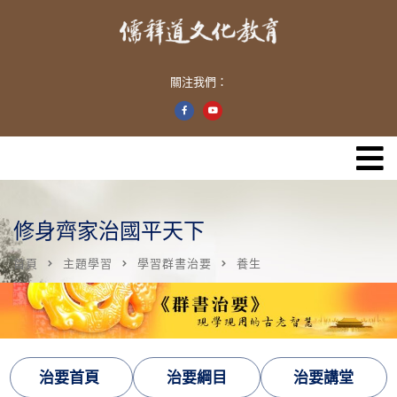
關注我們：
修身齊家治國平天下
首頁
主題學習
學習群書治要
養生
治要首頁
治要綱目
治要講堂