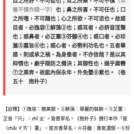
目之所好，不可從也；耳之所樂，不可不慎
（本
書不慎作順一字）
也；鼻之所喜，不可任也；口
之所嗜，不可隨也；心之所欲，不可恣也。故惑
目者，必逸容①鮮藻②也；惑耳者，必妍音淫聲
也；惑鼻者，必芷蕙③芬馥④也；惑口者，必珍
羞⑤嘉旨⑥也；惑心者，必勢利功名也。五者畢
惑，則或承之禍，為身患者，不亦信哉？是以其
抑情也，劇乎隄防之備決；其御性也，過乎腐轡
⑦之乘奔。故能內保永年，外免舋⑧累也。（卷
五十 抱朴子）
【註釋】①逸容：猶美貌。②鮮藻：華麗的裝飾。③芷蕙：
芷音「只」，zhǐ ㄓˇ。皆香草名。《抱朴子》通行本作「茝
（chǎi ㄔㄞˇ）蕙」，茝亦香草名。④芬馥：香氣濃郁。⑤珍