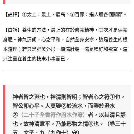
【註釋】①太上：最上、最高。②百節：指人體各個關節。
【白話】養生的方法，最上的在於修養精神，其次才是保養
身體。神氣清朗，心念平和，自然全身安寧，這是養生的根
本道理；若只是肥美外形，填滿肚腸，滿足嗜好和欲望，這
只注重在養生的枝末小事而已。
神者智之淵也，神清則智明；智者心之符①也，
智公卽心平。人莫鑒②於流水，而鑒於澄水
③
（二十子全書符作府水作潦）
者，以其清且靜
也。故神清意平，乃能形物之情④也。（卷三十
五 文子．九
（九作十）
守）