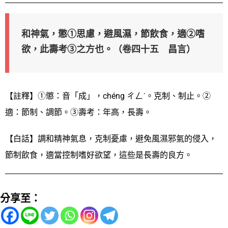
和神氣，懲①思慮，避風濕，節飲食，適②嗜
欲，此壽考③之方也。（卷四十五 昌言）
【註釋】①懲：音「成」，chéng ㄔㄥˊ。克制、制止。②
適：節制、調節。③壽考：年高，長壽。
【白話】調和精神氣息，克制憂慮，避免風濕邪氣的侵入，
節制飲食，適當控制嗜好欲望，這些是長壽的良方。
分享至：