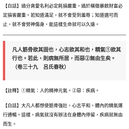
【白話】過分貪愛名利必定耗損嚴重，過於橫徵暴斂財富必
定損害嚴重。若知道滿足，就不會受到羞辱；知道適可而
止，就不會勞神傷身，能這樣生命就可以久遠。
凡人筋骨欲其固也，心志欲其和也，精氣①欲其
行也。若此，則病無所居，而惡②無由生矣。
（卷三十九 呂氏春秋）
【註釋】①精氣：人的精神元氣。②惡：疾病。
【白話】大凡人都想使筋骨強壯，心志平和，體內的精氣運
行通暢。這樣，病氣就沒有辦法在身體內停留，疾病就無由
而生。