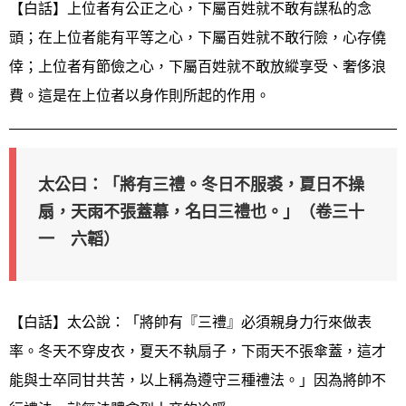
【白話】上位者有公正之心，下屬百姓就不敢有謀私的念
頭；在上位者能有平等之心，下屬百姓就不敢行險，心存僥
倖；上位者有節儉之心，下屬百姓就不敢放縱享受、奢侈浪
費。這是在上位者以身作則所起的作用。
太公曰：「將有三禮。冬日不服裘，夏日不操
扇，天雨不張蓋幕，名曰三禮也。」（卷三十
一 六韜）
【白話】太公說：「將帥有『三禮』必須親身力行來做表
率。冬天不穿皮衣，夏天不執扇子，下雨天不張傘蓋，這才
能與士卒同甘共苦，以上稱為遵守三種禮法。」因為將帥不