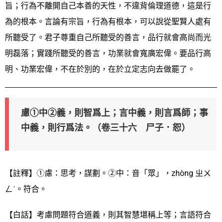
旨；行為不離開自己本善的天性，不違背倫理道德，這是行
為的根本。言論有宗旨，行為有根本，可以說從聖賢人處有
所聽受了。君子尊重自己所聽受的善言，品行就會高尚而光
明磊落；實踐所聽受的善言，功業就會寬廣宏偉。要品行高
明、功業宏偉，不在於別的，在於立定志向去做罷了。
慮①中②義，則智爲上；言中義，則言爲師；事
中義，則行爲法。（卷三十六 尸子．恕）
【註釋】①慮：思考，謀劃。②中：音「眾」，zhòng ㄓㄨ
ㄥˋ。符合。
【白話】考慮問題符合道義，則其智慧堪稱上等；言語符合