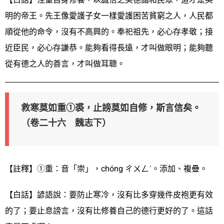
明的帝王。先王像愛護子女一樣愛護困苦貧窮之人，人民都
順從他的命令，沒有不高興的。奉祀祖先，必心存孝敬；接
近臣民，必心存謙恭。能夠看得長遠，才叫做眼明；能夠聽
從有德之人的善言，才叫做耳聰。
救寒莫如重①裘，止謗莫如自修，斯言信矣。
（卷二十六 魏志下）
【註釋】①重：音「崇」，chóng ㄔㄨㄥˊ。添加、複疊。
【白話】諺語說：要防止寒冷，沒有比多穿幾件皮袍更有效
的了；要止息謗言，沒有比修養自己的德行更好的了。這話