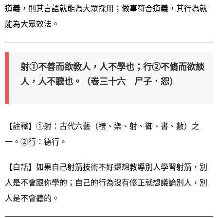
道義，則其言語就能為大眾採用；做事符合道義，其行為就
能為大眾效法。
射①不善而欲敎人，人不學也；行②不脩而欲談
人，人不聽也。（卷三十六 尸子．恕）
【註釋】①射：古代六藝（禮、樂、射、御、書、數）之
一。②行：德行。
【白話】如果自己射箭技術不好還想教導別人學習射箭，別
人是不會跟你學的；自己的行為沒有修正就想議論別人，別
人是不會聽的。