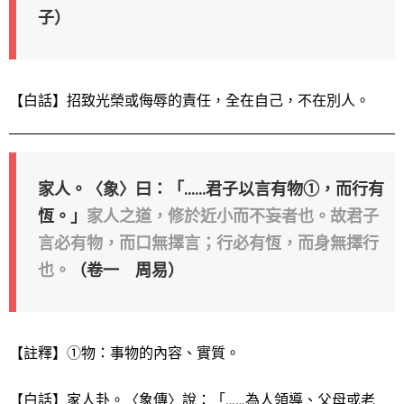
子）
【白話】招致光榮或侮辱的責任，全在自己，不在別人。
家人。〈象〉曰：「……君子以言有物①，而行有
恆。」
家人之道，修於近小而不妄者也。故君子
言必有物，而口無擇言；行必有恆，而身無擇行
也。
（卷一 周易）
【註釋】①物：事物的內容、實質。
【白話】家人卦。〈象傳〉說：「……為人領導、父母或老