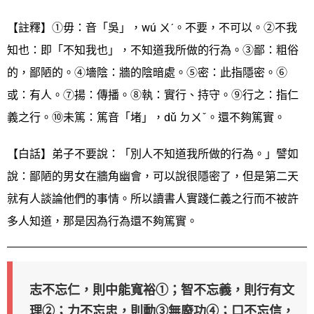
【註釋】①毋：音「吳」，wú ㄨˊ。不要，不可以。②不我
知也：即「不知我也」，不知道我所做的行為。③鄙：粗俗
的，鄙陋的。④墻陰：牆的陰暗處。⑤密：此指隱密。⑥
或：有人。⑦揚：傳播。⑧執：實行、持守。⑨行之：指仁
義之行。⑩未篤：篤音「堵」，dǔ ㄉㄨˇ。還不夠篤實。
【白話】弟子不要說：「別人不知道我所做的行為。」譬如
說：鄙陋的男女在牆角幽會，可以說很隱密了，但是第二天
就有人談論他們的事情。所以讀書人實踐仁義之行而不被許
多人知道，那是因為行為還不夠篤實。
志不忘仁，則中能寬裕①；智不忘義，則行有文
理②；力不忘忠，則動③無廢功④；口不忘信，