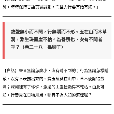
師，時時保持言語真實誠懇，而且力行要有始有終。」
故聲無小而不聞，行無隱而不形。玉在山而木草
潤，淵生珠而崖不枯。為善積也，安有不聞者
乎？（卷三十八 孫卿子）
【白話】聲音無論怎麼小，沒有聽不到的；行為無論怎樣隱
蔽，沒有不表露出來的。寶玉蘊藏在山中，草木便顯得豐
潤；深淵裡有了珍珠，淵邊的山崖便顯得不乾枯。由此可
知，行善貴在日積月累，哪有不為人知的道理呢？