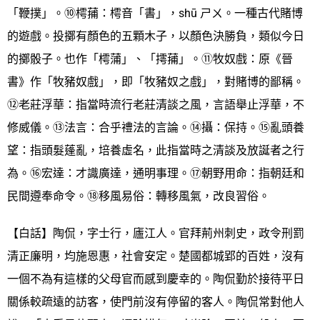
「鞭撲」。⑩樗蒱：樗音「書」，shū ㄕㄨ。一種古代賭博
的遊戲。投擲有顏色的五顆木子，以顏色決勝負，類似今日
的擲骰子。也作「樗蒲」、「摴蒱」。⑪牧奴戲：原《晉
書》作「牧豬奴戲」，即「牧豬奴之戲」，對賭博的鄙稱。
⑫老莊浮華：指當時流行老莊清談之風，言語舉止浮華，不
修威儀。⑬法言：合乎禮法的言論。⑭攝：保持。⑮亂頭養
望：指頭髮蓬亂，培養虛名，此指當時之清談及放誕者之行
為。⑯宏達：才識廣達，通明事理。⑰朝野用命：指朝廷和
民間遵奉命令。⑱移風易俗：轉移風氣，改良習俗。
【白話】陶侃，字士行，廬江人。官拜荊州刺史，政令刑罰
清正廉明，均施恩惠，社會安定。楚國都城郢的百姓，沒有
一個不為有這樣的父母官而感到慶幸的。陶侃勤於接待平日
關係較疏遠的訪客，使門前沒有停留的客人。陶侃常對他人