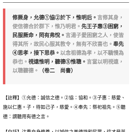
修厥身，允德①協②於下，惟明后。
言修其身，
使信德合於群下，惟乃明君。
先王子惠③困窮，
民服厥命，罔有弗悅。
言湯子愛困窮之人，使皆
得其所，故民心服其教令，無有不欣喜也。
奉先
④思孝，接下思恭。
以念祖德為孝，以不驕慢為
恭也。
視遠惟明，聽德⑤惟聰。
言當以明視遠，
以聰聽德。
（卷二 尚書）
【註釋】①允德：誠信之德。②協：協和。③子惠：慈愛、
施以仁惠。子，待如己子，慈愛。④奉先：祭祀祖先。⑤聽
德：謂聽用有德之言。
【白話】注重自身修養，以誠信之美德諧和民眾，這才是英