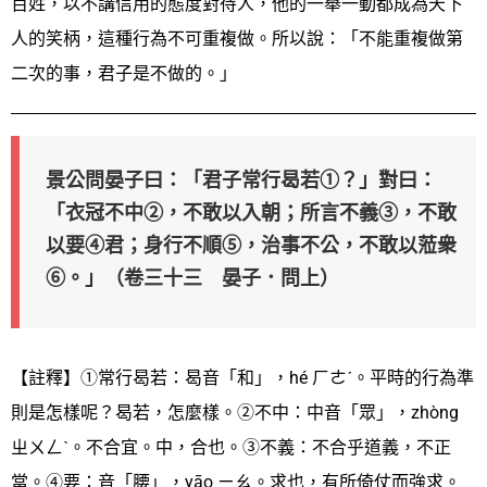
百姓，以不講信用的態度對待人，他的一舉一動都成為天下
人的笑柄，這種行為不可重複做。所以說：「不能重複做第
二次的事，君子是不做的。」
景公問晏子曰：「君子常行曷若①？」對曰：
「衣冠不中②，不敢以入朝；所言不義③，不敢
以要④君；身行不順⑤，治事不公，不敢以蒞衆
⑥。」（卷三十三 晏子．問上）
【註釋】①常行曷若：曷音「和」，hé ㄏㄜˊ。平時的行為準
則是怎樣呢？曷若，怎麼樣。②不中：中音「眾」，zhòng
ㄓㄨㄥˋ。不合宜。中，合也。③不義：不合乎道義，不正
當。④要：音「腰」，yāo ㄧㄠ。求也，有所倚仗而強求。