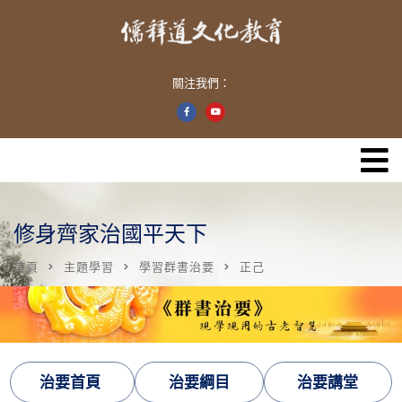
關注我們：
修身齊家治國平天下
首頁
主題學習
學習群書治要
正己
治要首頁
治要綱目
治要講堂