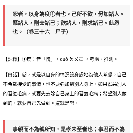
恕者，以身為度①者也。己所不欲，毋加諸人。
惡諸人，則去諸己；欲諸人，則求諸己。此恕
也。（卷三十六 尸子）
【註釋】①度：音「惰」，duò ㄉㄨㄛˋ。考慮、推測。
【白話】恕，就是以自身的情況設身處地為他人考慮。自己
不希望接受的事情，也不要強加到別人身上。如果厭惡別人
的習氣毛病，就要先去除自己身上的習氣毛病；希望別人做
到的，就要自己先做到。這就是恕。
事親而不為親所知，是孝未至者也；事君而不為