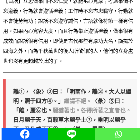
【白話】立志做事而不忘仁愛，就能宅心寬厚；考慮事情不
忘道義，行為就會遵循禮義；工作時不忘盡忠職守，行動就
不會徒勞無功；說話不忘遵守誠信，言語就像符節一樣有信
用。如果內心寬容大度，而且行為舉止遵循禮義，做事很有
成效而說話很有信用，即使是古代那些有厚功大名，顯揚於
四海之外，而為千秋萬世的後人所敬仰的人，他們的立身處
世也沒有更超越於此的了。
離①，〈𧰼〉②曰：「明兩作，離③。大人以繼
明，照于四方④。」
繼謂不絕。
〈彖〉⑤曰：
「離，麗⑥也。
麗猶著也。各得所著之宜者也。
日月麗于天，百穀草木麗乎土⑦，重明以麗乎
正，乃化成天下⑧。」（卷一 周易）