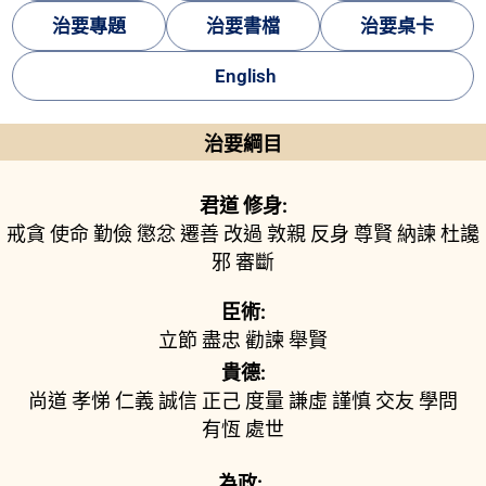
治要專題
治要書檔
治要桌卡
English
治要綱目
君道 修身:
戒貪
使命
勤儉
懲忿
遷善
改過
敦親
反身
尊賢
納諫
杜讒
邪
審斷
臣術:
立節
盡忠
勸諫
舉賢
貴德:
尚道
孝悌
仁義
誠信
正己
度量
謙虛
謹慎
交友
學問
有恆
處世
為政: