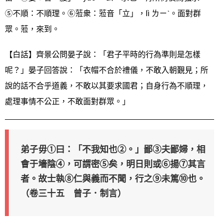
⑤不順：不順理。⑥蒞衆：蒞音「立」，lì ㄌㄧˋ。面對群
眾。蒞，來到。
【白話】齊景公問晏子說：「君子平時的行為準則是怎樣
呢？」晏子回答說：「衣帽不合於禮儀，不敢入朝覲見；所
說的話不合乎道義，不敢以其要求國君；自身行為不順理，
處理事情不公正，不敢面對群眾。」
弟子毋①曰：「不我知也②。」鄙③夫鄙婦，相
會于墻陰④，可謂密⑤矣，明日則或⑥揚⑦其言
者。故士執⑧仁與義而不聞，行之⑨未篤⑩也。
（卷三十五 曾子．制言）