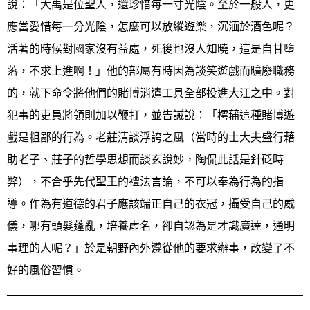
說：「大禹是位聖人，還珍惜每一寸光陰。至於一般人，更
應當愛惜每一分光陰，怎麼可以放縱遊樂，沉湎於酒色呢？
活著的時候對國家沒有益處，死後也沒人知曉，這是自甘墮
落，不求上進啊！」他的部屬有時因為談笑遊戲而曠廢職務
的，就下命令將他們的賭博消遣工具全部投進大江之中。對
犯事的吏員將領則加以鞭打，並告誡說：「樗蒱這種賭博遊
戲是粗鄙的行為。老莊清談浮誇之風（當時的士大夫盛行藉
助老子、莊子的哲學思想而談玄說妙，陶侃此話是針砭時
弊），不合乎先代聖王的禮法言論，不可以奉為行為的指
導。作為有道德的君子應該端正自己的衣冠，攝受自己的威
儀，哪有頭髮蓬亂，培養虛名，卻自認為是才識廣達，通明
事理的人呢？」於是朝野內外遵從他的要求辦事，改變了不
好的風俗習慣。