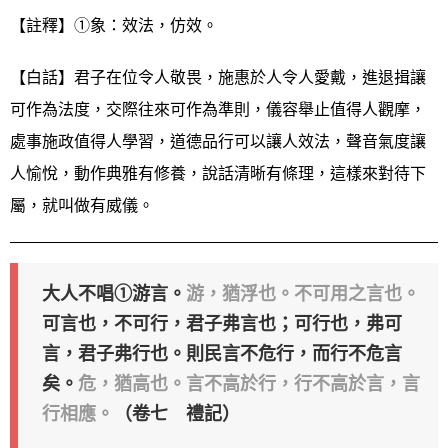
【註釋】①象：效法，仿效。
【白話】君子在位令人敬畏，施惠於人令人愛戴，進退揖讓
可作為法度，交際往來可作為準則，儀容舉止值得人觀摩，
處事施政值得人學習，道德品行可以讓人效法，聲音氣度讓
人愉悅，動作典雅有修養，說話清晰有條理，這樣來對待下
屬，就叫做有威儀。
大人不唱①游言。
游，猶浮也。不可用之言也。
可言也，不可行，君子弗言也；可行也，弗可
言，君子弗行也。則民言不危行，而行不危言
矣。
危，猶高也。言不高於行，行不高於言，言
行相應。
（卷七 禮記）