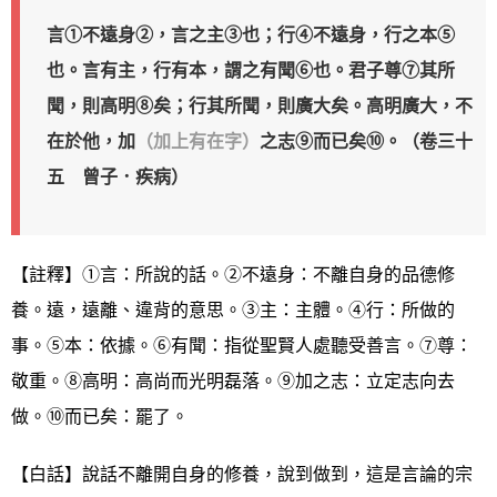
言①不遠身②，言之主③也；行④不遠身，行之本⑤
也。言有主，行有本，謂之有聞⑥也。君子尊⑦其所
聞，則高明⑧矣；行其所聞，則廣大矣。高明廣大，不
在於他，加
（加上有在字）
之志⑨而已矣⑩。（卷三十
五 曾子．疾病）
【註釋】①言：所說的話。②不遠身：不離自身的品德修
養。遠，遠離、違背的意思。③主：主體。④行：所做的
事。⑤本：依據。⑥有聞：指從聖賢人處聽受善言。⑦尊：
敬重。⑧高明：高尚而光明磊落。⑨加之志：立定志向去
做。⑩而已矣：罷了。
【白話】說話不離開自身的修養，說到做到，這是言論的宗