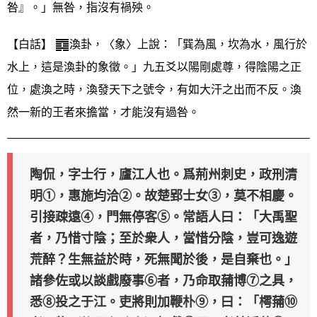
咎』。」無咎，指沒有禍殃。
【白話】
渙卦，〈象〉上說：「巽為風，坎為水，風行於
水上，這是渙卦的象徵。」九五爻以陽剛處尊，得陰陽之正
位，處渙之時，渙發天下之號令，有如大汗之出而不反。渙
然一新的王者來擔當，才能沒有過咎。
陶侃，字士行，廬江人也。爲荊州刺史，政刑清
明①，惠施均洽②。故楚郢士女③，莫不相慶。
引接疎遠④，門無停客⑤。常語人曰：「大禹聖
者，乃惜寸陰；至於衆人，當惜分陰，豈可逸遊
荒醉？生無益於時，死無聞於後，是自棄也。」
諸參佐或以談戲廢事⑥者，乃命取蒱博⑦之具，
悉⑧投之于江。吏將則加鞭朴⑨，曰：「樗蒱⑩