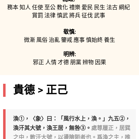
務本
知人
任使
至公
教化
禮樂
愛民
民生
法古
綱紀
賞罰
法律
慎武
將兵
征伐
武事
敬慎:
微漸
風俗
治亂
鑒戒
應事
慎始終
養生
明辨:
邪正
人情
才德
朋黨
辨物
因果
貴德 > 正己
渙①，〈𧰼〉曰：「風行水上，渙。」九五②，
渙汗其大號，渙王居，無咎③。
處尊履正，居巽
之中，散汗大號，以盪險阨者也。爲渙之主，唯