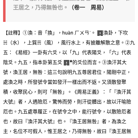
王居之，乃得無咎也。
（卷一 周易）
【註釋】①渙：音「換」，huàn ㄏㄨㄢˋ。
渙卦，下坎
☵（水），上巽☴（風），風行水上，有披離解散之意。②九
五：《易經》一卦有六爻，以「九」代表陽爻，「六」代表
陰爻。九五，指本卦第五爻
的爻位而言。③渙汗其大
號，渙王居，無咎：這三句說明九五尊居君位，陽剛中正，
處渙之時，所發號令當如發汗一樣出而不返。又須散發聚
積，收聚民心，則可「無咎」。《周易正義》：「『渙汗其
大號』者，人遇險厄，驚怖而勞，則汗從體出，故以汗喻險
厄也。九五處尊履正，在號令之中，能行號令，以散險厄者
也，故曰『渙汗其大號』也。『渙王居無咎』者，為渙之
主，名位不可假人，惟王居之，乃得無咎，故曰『渙王居無