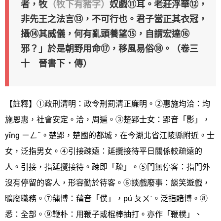
者，牧
（牧下有豬字）
奴戲⑪耳。老莊浮華⑫，
非先王之法言⑬，不可行也。君子當正其衣冠，
攝⑭其威儀，何有亂頭養望⑮，自謂宏達⑯
邪？」於是朝野用命⑰，移風易俗⑱。（卷三
十 晉書下．傳）
【註釋】①政刑清明：政令刑罰清正廉明。②惠施均洽：均
施恩惠，社會安定。洽，周遍。③楚郢士女：郢音「影」，
yǐng ㄧㄥˇ。楚郢，楚國的都城，在今湖北省江陵縣附近。士
女，泛指男女。④引接疎遠：延攬接待平日關係較疏遠的
人。引接，指延攬接待。疎即「疏」。⑤門無停客：指門外
沒有停留的客人，形容勤於待客。⑥談戲廢事：談笑遊戲，
曠廢職務。⑦蒱博：蒱音「僕」，pú ㄆㄨˊ。泛指賭博。⑧
悉：全部。⑨鞭朴：用鞭子或棍棒抽打。亦作「鞭樸」、