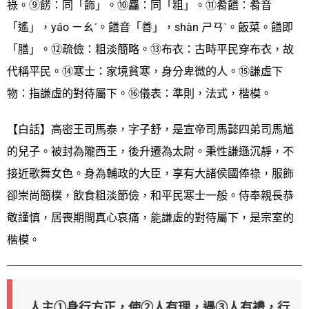
祿。⑨餝：同「飾」。⑩麤：同「粗」。⑪肴饍：肴音
「遙」，yáo ㄧㄠˊ。饍音「善」，shàn ㄕㄢˋ。飯菜。饍即
「膳」。⑫疏儉：粗淡簡略。⑬布衣：古時平民穿布衣，故
代稱平民。⑭寒士：家境貧寒，身分卑微的人。⑮謙虛下
物：指謙虛的對待屬下。⑯儀表：準則，法式，楷模。
【白話】高密王司馬泰，字子舒，是宣帝司馬懿四弟司馬馗
的兒子。被封為隴西王，後升遷為太尉。秉性謙遜沉靜，不
接近歌舞女色。身為輔政的大臣，享有大諸侯國俸祿，服飾
卻崇尚簡樸，飲食粗淡節儉，和平民寒士一般。侍奉親長恭
敬謹慎，居喪期間真心哀痛，能謙虛的對待屬下，是宗室的
楷模。
人主①身行方正，使②人有理，遇③人有禮，行