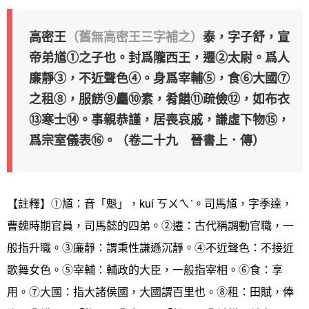
高密王
（舊無高密王三字補之）
泰，字子舒，宣
帝弟馗①之子也。封爲隴西王，遷②太尉。爲人
廉靜③，不近聲色④。身爲宰輔⑤，食⑥大國⑦
之租⑧，服餝⑨麤⑩素，肴饍⑪疏儉⑫，如布衣
⑬寒士⑭。事親恭謹，居喪哀戚，謙虛下物⑮，
爲宗室儀表⑯。（卷二十九 晉書上．傳）
【註釋】①馗：音「魁」，kuí ㄎㄨㄟˊ。司馬馗，字季達，
曹魏時期官員，司馬懿的四弟。②遷：古代稱調動官職，一
般指升職。③廉靜：謂秉性謙遜沉靜。④不近聲色：不接近
歌舞女色。⑤宰輔：輔政的大臣，一般指宰相。⑥食：享
用。⑦大國：指大諸侯國，大國謂百里也。⑧租：田賦，俸