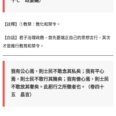
十七 政要論）
【註釋】①教禁：教化和禁令。
【白話】君子治理政務，首先要端正自己的思想言行，其次
才是推行教育和禁令。
我有公心焉，則士民不敢念其私矣；我有平心
焉，則士民不敢行其險矣；我有儉心焉，則士民
不敢放其奢矣。此躬行之所徵者也。（卷四十
五 昌言）