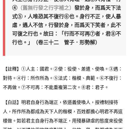
④
（舊無行發之行字補之）
發於身，而爲天下法
式⑤，人唯恐其不復行⑥也。身行不正，使人暴
虐，遇人不信，行發於身，而爲天下笑者，此不
可復之行也。故曰：「行而不可再⑦者，君⑧不
行也。」（卷三十二 管子．形勢解）
【註釋】①人主：國君。②使：役使、差遣、使喚。③遇：
對待。④行：所作所為。⑤法式：楷模、典範。⑥不復行：
不再做。⑦不可再：不能重複第二次。⑧君：君子。
【白話】明君自身行為端正，依道義使喚人，按禮制接待
人，所作所為都成為天下人的楷模，百姓都擔心明君不再這
樣做。如若君主自身行為不端正，用殘暴肆虐的態度來役使