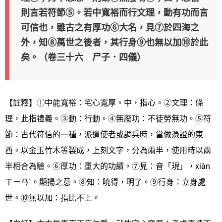
則言若符節⑤。若中寬裕而行文理，動有功而言
可信也，雖古之有厚功⑥大名，見⑦於四海之
外，知⑧萬世之後者，其行身⑨也無以加⑩於此
矣。（卷三十六 尸子．四儀）
【註釋】①中能寬裕：宅心寬厚。中，指心。②文理：條
理，此指禮義。③動：行動。④無廢功：不徒勞無功。⑤符
節：古代符信的一種，派遣使者或調兵時，當做憑證的東
西。以金玉竹木等製成，上刻文字，分為兩半，使用時以兩
半相合為驗。⑥厚功：重大的功績。⑦見：音「現」，xiàn
ㄒㄧㄢˋ。顯揚之意。⑧知：曉得，明了。⑨行身：立身處
世。⑩無以加：指比不上。