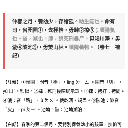
仲春之月，養幼少，存諸孤。
助生氣也。
命有
司，省囹圄①，去桎梏，毋肆②掠③；
順陽氣
也。省，減也。肆，謂死刑暴尸。
毋竭川澤，毋
漉④陂池⑤，毋焚山林。
順陽養物。
（卷七 禮
記）
【註釋】①囹圄：囹音「零」，líng ㄌㄧㄥˊ。圄音「與」，
yǔ ㄩˇ。監獄。②肆：死刑後陳屍示眾。③掠：拷打；拷問。
④漉：音「路」，lù ㄌㄨˋ。使乾涸，竭盡。⑤陂池：陂音
「皮」，pí ㄆㄧˊ。池塘。陂：池塘湖泊。
【白話】春季的第二個月，要特別保養幼小的孩童，撫恤可