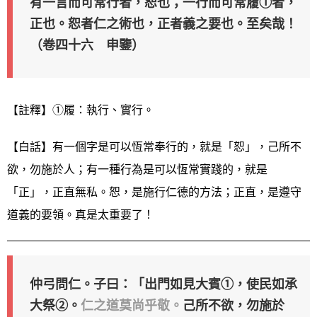
有一言而可常行者，恕也；一行而可常履①者，
正也。恕者仁之術也，正者義之要也。至矣哉！
（卷四十六 申鑒）
【註釋】①履：執行、實行。
【白話】有一個字是可以恆常奉行的，就是「恕」，己所不
欲，勿施於人；有一種行為是可以恆常實踐的，就是
「正」，正直無私。恕，是施行仁德的方法；正直，是遵守
道義的要領。真是太重要了！
仲弓問仁。子曰：「出門如見大賓①，使民如承
大祭②。
仁之道莫尚乎敬。
己所不欲，勿施於