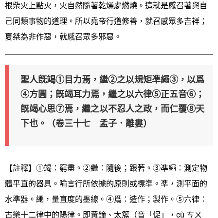
根柴火上點火，火自然隨著乾燥處燃燒。這就是感召著與自
己同類事物的道理。所以堯帝行道修善，就召感眾多吉祥；
夏桀為非作惡，就感召眾多邪惡。
聖人旣竭①目力焉，繼②之以規矩凖繩③，以爲
④方圓；旣竭耳力焉，繼之以六律⑤正五音⑥；
旣竭心思⑦焉，繼之以不忍人之政，而仁覆⑧天
下也。（卷三十七 孟子．離婁）
【註釋】①竭：窮盡。②繼：隨後；跟著。③凖繩：測定物
體平直的器具。喻言行所依據的原則或標準。凖，測平面的
水準器。繩，量直度的墨線。④爲：造作；製作。⑤六律：
古樂十二律中的陽律。即黃鐘、太簇（音「促」，cù ㄘㄨ