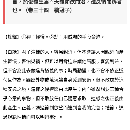
言，然後義生焉。夫義節欲而治，禮反情而辨者
也。（卷三十四 鶡冠子）
【註釋】①狎：輕慢。②劫：用威嚇的手段脅迫。
【白話】君子這樣的人，容易親近，但不會讓人因親近而產
生輕慢；害怕災禍，但難以用脅迫來讓他屈服；喜愛利益，
但不會為此去做違背道義的事；時局動盪，也不會不依正道
苟且作為。雖然外物或境況讓自身感到安適，但不敢處於這
種安逸之境，這樣之後禮節由此產生；內心雖然想要某種合
乎心意的事物，但不敢放任自己隨意求取，這樣之後正義由
此產生。正義，通過節制欲望而達到自我的完善；禮節，通
過規範性情而可以明辨事理。