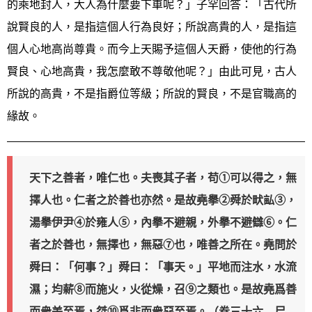
的乘地封人，大人為什麼要下車呢？」子罕回答：「古代所
說賢良的人，是指這個人行為良好；所說高貴的人，是指這
個人心地高尚尊貴。而今上天賜予這個人天爵，使他的行為
賢良、心地高貴，我怎麼敢不尊敬他呢？」由此可見，古人
所說的高貴，不是指爵位等級；所說的賢良，不是官職高的
緣故。
天下之善者，唯仁也。夫喪其子者，苟①可以得之，無
擇人也。仁者之於善也亦然。是故堯擧②舜於畎畆③，
湯擧伊尹④於雍人⑤，內擧不避親，外擧不避讎⑥。仁
者之於善也，無擇也，無惡⑦也，唯善之所在。堯問於
舜曰：「何事？」舜曰：「事天。」平地而注水，水流
濕；均薪⑧而施火，火從燥，召⑨之類也。是故堯爲善
而衆美至焉，桀⑩爲非而衆惡至焉。（卷三十六 尸