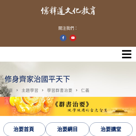
關注我們：
修身齊家治國平天下
首頁
主題學習
學習群書治要
仁義
治要首頁
治要綱目
治要講堂