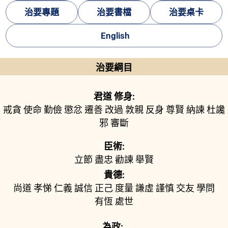
治要專題
治要書檔
治要桌卡
English
治要綱目
君道 修身:
戒貪
使命
勤儉
懲忿
遷善
改過
敦親
反身
尊賢
納諫
杜讒
邪
審斷
臣術:
立節
盡忠
勸諫
舉賢
貴德:
尚道
孝悌
仁義
誠信
正己
度量
謙虛
謹慎
交友
學問
有恆
處世
為政: