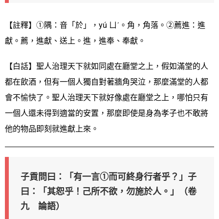
【註釋】①隅：音「於」，yú ㄩˊ。角，角落。②薦進：進
獻。薦，進獻、送上。進，進奉、奉獻。
【白話】聖人治理天下就如同處在廳堂之上，假如滿堂的人
都在飲酒，但有一個人獨自對著牆角哭泣，那麼滿堂的人都
會不愉快了。聖人治理天下就好像處在廳堂之上，哪怕只有
一個人還未得到適當的安置，那麼即使是身為孝子也不敢將
他的物品即刻就進獻上來。
子貢問曰：「有一言①而可終身行者乎？」子
曰：「其恕乎！己所不欲，勿施於人。」（卷
九 論語）