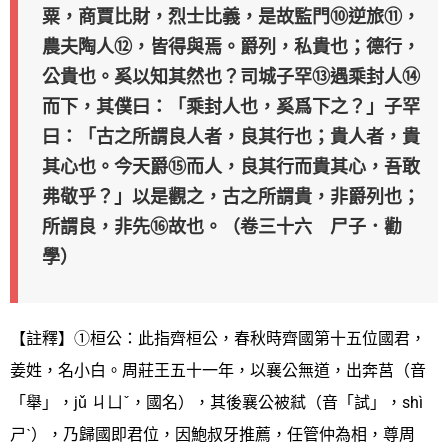
粟，商賈比財，烈士比義，是故監門⑩逆旅⑪，
農夫陶人⑫，皆得與焉。爵列，私貴也；德行，
公貴也。奚以知其然也？司城子罕⑬遇乘封人⑭
而下，其僕曰：「乘封人也，奚爲下之？」子罕
曰：「古之所謂良人者，良其行也；貴人者，貴
其心也。今天爵⑮而人，良其行而貴其心，吾敢
弗敬乎？」以是觀之，古之所謂貴，非爵列也；
所謂良，非先⑯故也。（卷三十六 尸子．勸
學）
【註釋】①桓公：此指齊桓公，春秋時齊國第十五位國君，
姜姓，名小白。周莊王五十一年，以襄公無道，出奔莒（音
「舉」，jǔ ㄐㄩˇ，國名），其後襄公被弒（音「試」，shì
ㄕˋ），乃歸國即君位，因鮑叔牙推薦，任管仲為相，尊周