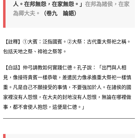
人。在邦無怨，在家無怨。」
在邦為諸侯，在家
為卿大夫。
（卷九 論語）
【註釋】①大賓：泛指國賓。②大祭：古代重大祭祀之稱。
包括天地之祭、禘祫之祭等。
【白話】仲弓請教如何實踐仁德。孔子說：「出門與人相
見，像接待貴賓一樣恭敬，差遣民力像承擔重大祭祀一樣慎
重。凡是自己不願接受的事情，不要強加於人。在諸侯的國
家裡沒有人怨恨，在大夫的封地沒有人怨恨，無論在哪裡做
事，都不會使人抱怨，這便是仁德。」