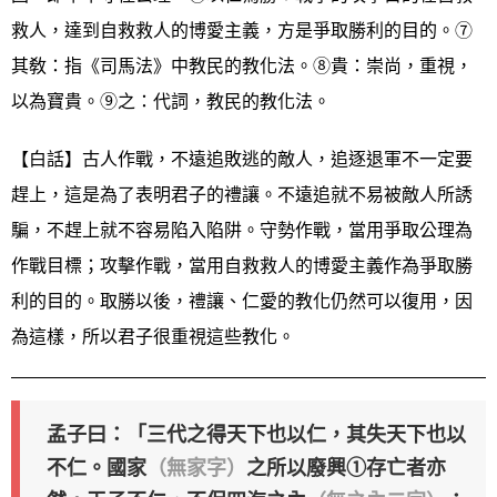
救人，達到自救救人的博愛主義，方是爭取勝利的目的。⑦
其敎：指《司馬法》中教民的教化法。⑧貴：崇尚，重視，
以為寶貴。⑨之：代詞，教民的教化法。
【白話】古人作戰，不遠追敗逃的敵人，追逐退軍不一定要
趕上，這是為了表明君子的禮讓。不遠追就不易被敵人所誘
騙，不趕上就不容易陷入陷阱。守勢作戰，當用爭取公理為
作戰目標；攻擊作戰，當用自救救人的博愛主義作為爭取勝
利的目的。取勝以後，禮讓、仁愛的教化仍然可以復用，因
為這樣，所以君子很重視這些教化。
孟子曰：「三代之得天下也以仁，其失天下也以
不仁。國家
（無家字）
之所以廢興①存亡者亦