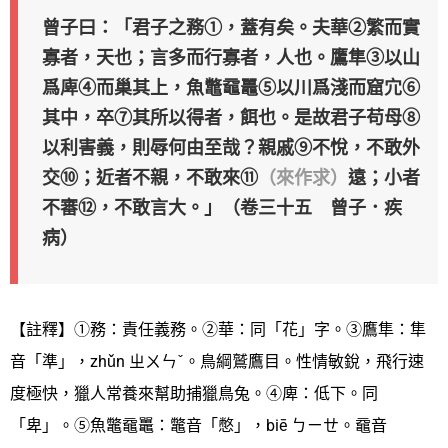
曾子曰：「君子之務①，蓋有矣。夫華②繁而實
寡者，天也；言多而行寡者，人也。鷹隼③以山
爲庳④而巢其上，魚鼈黿鼉⑤以川爲淺而窟宂⑥
其中，卒⑦其所以得者，餌也。是故君子苟母⑧
以利害義，則辱何由至哉？親戚⑨不悅，不敢外
交⑩；近者不親，不敢來⑪
（來作求）
遠；小者
不審⑫，不敢言大。」（卷三十五 曾子．疾
病）
【註釋】①務：責任義務。②華：同「花」字。③鷹隼：隼
音「準」，zhǔn ㄓㄨㄣˇ。鳥綱鷲鷹目。性情敏銳，飛行速
度極快，獵人常養來幫助捕獵鳥兔。④庳：低下。同
「卑」。⑤魚鼈黿鼉：鼈音「憋」，biē ㄅㄧㄝ。黿音