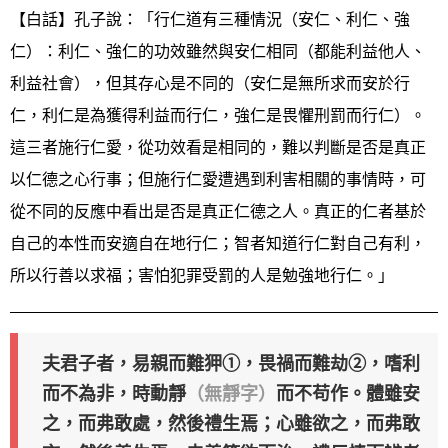
【白話】孔子說：「行仁道有三種情況（安仁、利仁、強
仁）：利仁、強仁的功效雖然與安仁相同（都能利益他人、
利益社會），但其存心是不同的（安仁是無所求而安於行
仁，利仁是為獲得利益而行仁，強仁是畏懼刑罰而行仁）。
這三者施行仁愛，從功效看是相同的，難以判斷是否是真正
以仁德之心行事；但施行仁愛遭遇到利害相關的事情時，可
從不同的反應中看出是否是真正仁德之人。真正的仁者基於
自己的本性而安適自在地行仁；智者知道行仁對自己有利，
所以行善以求福；害怕犯罪受罰的人是勉強地行仁。」
夫君子者，易親而難狎①，畏禍而難劫②，嗜利
而不為非，時動靜
（無靜字）
而不苟作。體雖安
之，而弗敢處，然後禮生焉；心雖欲之，而弗敢