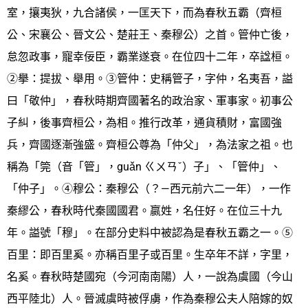
室，攘夷狄，九合諸侯，一匡天下，而為春秋五霸（齊桓
公、宋襄公、晉文公、楚莊王、秦穆公）之首。管仲亡後，
怠忽政事，寵幸佞臣，霸業遂衰。在位四十二年，卒諡桓。
②擧：提拔、舉用。③管仲：史稱管子，字仲，名夷吾，謚
曰「敬仲」，春秋時期齊國著名的政治家、軍事家。初事公
子糾，後事齊桓公，為相。推行改革，通貨積財，富國強
兵，齊國逐漸強盛。齊桓公尊為「仲父」，為法家之祖。也
稱為「筦（音「管」，guǎn ㄍㄨㄢˇ）子」、「管仲」、
「仲子」。④穆公：秦穆公（？—西元前六二一年），一作
秦繆公，春秋時代秦國國君。嬴姓，名任好。在位三十九
年。謚號「穆」。在部分史料中被認為是春秋五霸之一。⑤
百里：即百里奚。亦稱百里子或百里。生卒年不詳，字里，
名奚。春秋時楚國宛（今河南南陽）人，一說為虞國（今山
西平陸北）人。晉滅虞時被俘虜，作為秦穆公夫人陪嫁的奴