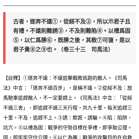
古者，逐奔不遠①，從綏不及②，所以示君子且
有禮。不遠則難誘③，不及則難陷④。以禮爲固
⑤，以仁爲勝⑥，旣勝之後，其敎⑦可復，是以
君子貴⑧之⑨也。（卷三十三 司馬法）
【註釋】①逐奔不遠：不遠追擊戰敗逃跑的敵人。《司馬
法》中言：「逐奔不過百步」，是稱不遠。②從綏不及：放
馬馳車追趕敵人，不一定要趕上。《司馬法》中言：「從綏
不過三舍」，即追趕不過三天行程，共九十里，每天追趕三
十里。不及，追趕不上。③誘：欺誑，誘騙。④陷：陷阱，
坑穴。⑤以禮為固：戰爭的守勢目標在爭禮，即爭取公理。
固，即牢牢守住公理。⑥以仁為勝：戰爭的攻擊目的在自救