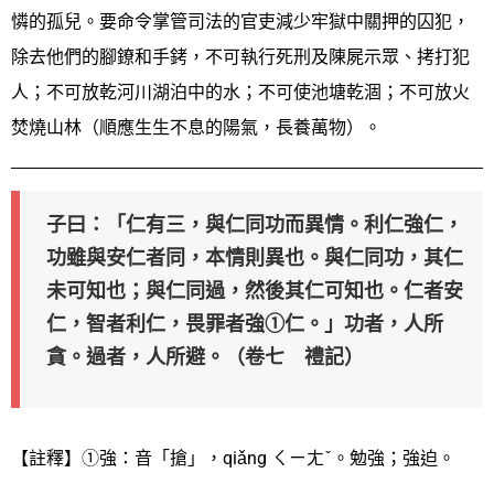
憐的孤兒。要命令掌管司法的官吏減少牢獄中關押的囚犯，
除去他們的腳鐐和手銬，不可執行死刑及陳屍示眾、拷打犯
人；不可放乾河川湖泊中的水；不可使池塘乾涸；不可放火
焚燒山林（順應生生不息的陽氣，長養萬物）。
子曰：「仁有三，與仁同功而異情。
利仁強仁，
功雖與安仁者同，本情則異也。
與仁同功，其仁
未可知也；與仁同過，然後其仁可知也。仁者安
仁，智者利仁，畏罪者強①仁。」
功者，人所
貪。過者，人所避。
（卷七 禮記）
【註釋】①強：音「搶」，qiǎng ㄑㄧㄤˇ。勉強；強迫。