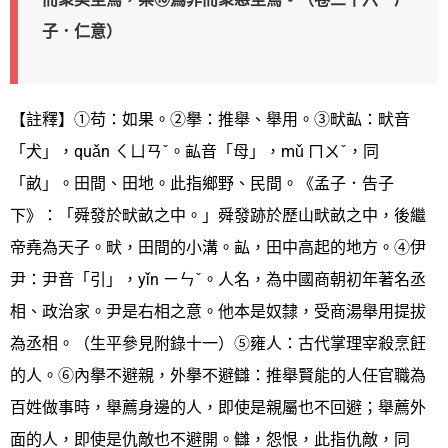
子．仁意）
【註釋】①苟：如果。②擧：推舉、舉用。③畎畆：畎音
「犬」，quǎn ㄑㄩㄢˇ。畆音「母」，mǔ ㄇㄨˇ，同
「畝」。田間、田地。此指鄉野、民間。《孟子．告子
下》：「舜發於畎畝之中。」舜發跡於歷山畎畝之中，後繼
帝堯為天子。畎，田間的小溝。畆，田中高起的地方。④伊
尹：尹音「引」，yǐn ㄧㄣˇ。人名，為中國商朝初年著名丞
相、政治家。尹是右相之意。他本是奴隸，受商湯舉用提拔
為丞相。（生平參見附錄十一）⑤雍人：古代掌理宰殺烹飪
的人。⑥內擧不避親，外擧不避讎：推舉賢能的人任官職為
百姓做事時，舉薦身邊的人，即使是親屬也不回避；舉薦外
面的人，即使是仇敵也不避開。讎，怨恨，此指仇敵，同