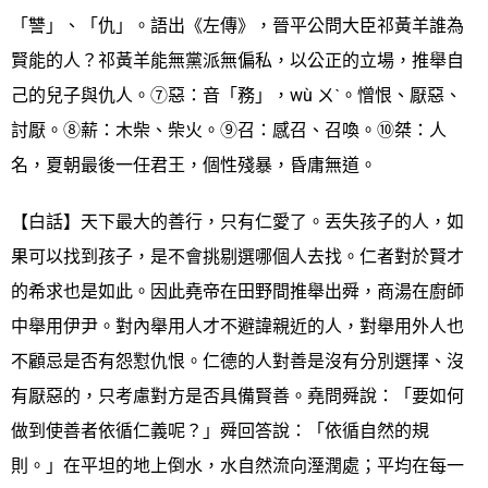
「讐」、「仇」。語出《左傳》，晉平公問大臣祁黃羊誰為
賢能的人？祁黃羊能無黨派無偏私，以公正的立場，推舉自
己的兒子與仇人。⑦惡：音「務」，wù ㄨˋ。憎恨、厭惡、
討厭。⑧薪：木柴、柴火。⑨召：感召、召喚。⑩桀：人
名，夏朝最後一任君王，個性殘暴，昏庸無道。
【白話】天下最大的善行，只有仁愛了。丟失孩子的人，如
果可以找到孩子，是不會挑剔選哪個人去找。仁者對於賢才
的希求也是如此。因此堯帝在田野間推舉出舜，商湯在廚師
中舉用伊尹。對內舉用人才不避諱親近的人，對舉用外人也
不顧忌是否有怨懟仇恨。仁德的人對善是沒有分別選擇、沒
有厭惡的，只考慮對方是否具備賢善。堯問舜說：「要如何
做到使善者依循仁義呢？」舜回答說：「依循自然的規
則。」在平坦的地上倒水，水自然流向溼潤處；平均在每一