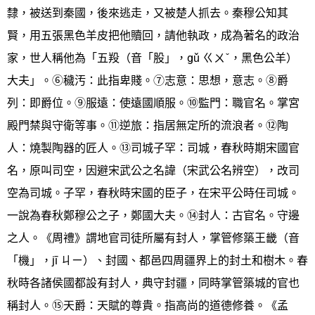
隸，被送到秦國，後來逃走，又被楚人抓去。秦穆公知其
賢，用五張黑色羊皮把他贖回，請他執政，成為著名的政治
家，世人稱他為「五羖（音「股」，gǔ ㄍㄨˇ，黑色公羊）
大夫」。⑥穢汚：此指卑賤。⑦志意：思想，意志。⑧爵
列：即爵位。⑨服遠：使遠國順服。⑩監門：職官名。掌宮
殿門禁與守衛等事。⑪逆旅：指居無定所的流浪者。⑫陶
人：燒製陶器的匠人。⑬司城子罕：司城，春秋時期宋國官
名，原叫司空，因避宋武公之名諱（宋武公名辨空），改司
空為司城。子罕，春秋時宋國的臣子，在宋平公時任司城。
一說為春秋鄭穆公之子，鄭國大夫。⑭封人：古官名。守邊
之人。《周禮》謂地官司徒所屬有封人，掌管修築王畿（音
「機」，jī ㄐㄧ）、封國、都邑四周疆界上的封土和樹木。春
秋時各諸侯國都設有封人，典守封疆，同時掌管築城的官也
稱封人。⑮天爵：天賦的尊貴。指高尚的道德修養。《孟