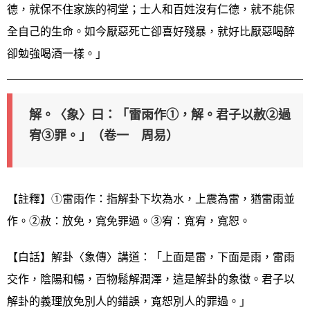
德，就保不住家族的祠堂；士人和百姓沒有仁德，就不能保
全自己的生命。如今厭惡死亡卻喜好殘暴，就好比厭惡喝醉
卻勉強喝酒一樣。」
解。〈象〉曰：「雷雨作①，解。君子以赦②過
宥③罪。」（卷一 周易）
【註釋】①雷雨作：指解卦下坎為水，上震為雷，猶雷雨並
作。②赦：放免，寬免罪過。③宥：寬宥，寬恕。
【白話】解卦〈象傳〉講道：「上面是雷，下面是雨，雷雨
交作，陰陽和暢，百物鬆解潤澤，這是解卦的象徵。君子以
解卦的義理放免別人的錯誤，寬恕別人的罪過。」