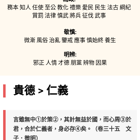
務本
知人
任使
至公
教化
禮樂
愛民
民生
法古
綱紀
賞罰
法律
慎武
將兵
征伐
武事
敬慎:
微漸
風俗
治亂
鑒戒
應事
慎始終
養生
明辨:
邪正
人情
才德
朋黨
辨物
因果
貴德 > 仁義
言雖無中①於策②，其計無益於國，而心周③於
君，合於仁義者，身必存④矣。（卷三十五 文
子．微明）