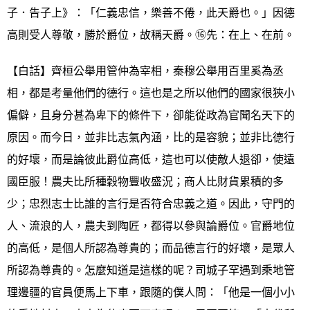
子．告子上》：「仁義忠信，樂善不倦，此天爵也。」因德
高則受人尊敬，勝於爵位，故稱天爵。⑯先：在上、在前。
【白話】齊桓公舉用管仲為宰相，秦穆公舉用百里奚為丞
相，都是考量他們的德行。這也是之所以他們的國家很狹小
偏僻，且身分甚為卑下的條件下，卻能從政為官聞名天下的
原因。而今日，並非比志氣內涵，比的是容貌；並非比德行
的好壞，而是論彼此爵位高低，這也可以使敵人退卻，使遠
國臣服！農夫比所種穀物豐收盛況；商人比財貨累積的多
少；忠烈志士比誰的言行是否符合忠義之道。因此，守門的
人、流浪的人，農夫到陶匠，都得以參與論爵位。官爵地位
的高低，是個人所認為尊貴的；而品德言行的好壞，是眾人
所認為尊貴的。怎麼知道是這樣的呢？司城子罕遇到乘地管
理邊疆的官員便馬上下車，跟隨的僕人問：「他是一個小小