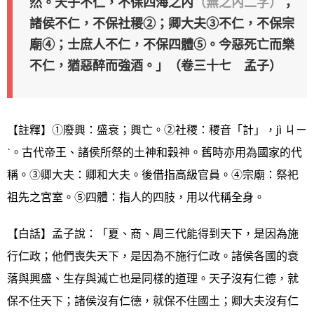
然。天子不仁，不保四海之內
（無之內二字）
；
諸侯不仁，不保社稷②；卿大夫③不仁，不保宗
廟④；士庶人不仁，不保四體⑤。今惡死亡而樂
不仁，猶惡醉而強酒。」（卷三十七 孟子）
【註釋】①廢興：盛衰；興亡。②社稷：稷音「計」，jì ㄐㄧ
ˋ。古代帝王、諸侯所祭的土神和穀神。舊時亦用為國家的代
稱。③卿大夫：卿和大夫。後借指高級官員。④宗廟：祭祀
祖先之宮室。⑤四體：指人的四肢，用以代稱全身。
【白話】孟子說：「夏、商、周三代能得到天下，是因為施
行仁政；他們喪失天下，是因為不施行仁政。諸侯各國的衰
落與興盛、生存與滅亡也是同樣的道理。天子沒有仁德，就
保不住天下；諸侯沒有仁德，就保不住國土；卿大夫沒有仁