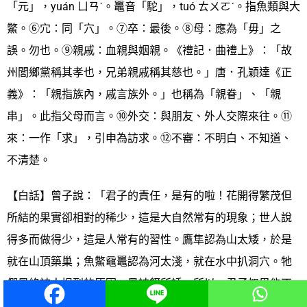
「元」，yuán ㄩㄢˊ。鼉音「駝」，tuó ㄊㄨㄛˊ。指魚類與大
鱉。⑥宂：同「穴」。⑦卒：最後。⑧母：應為「毋」之
誤。勿也。⑨親戚：血親與姻親。《禮記．曲禮上》：「故
州閭鄉黨稱其孝也，兄弟親戚稱其慈也。」唐．孔穎達《正
義》：「親指族內，戚言族外。」也稱為「親眷」、「親
串」。此指父母而言。⑩外交：與朋友、外人交際來往。⑪
來：一作「求」，引申為訪求。⑫不審：不明白、不知道、
不清楚。
【白話】曾子說：「君子的責任，是有的啦！花開得繁茂但
所結的果實卻相對的稀少，這是大自然常有的現象；世人說
得多而做得少，這是人常有的習性。鷹隼認為山太矮，於是
就在山頂築巢；魚鱉黿鼉認為河太淺，就在水中扒洞穴。牠
們最終被人捉到的原因，是被餌所誘。所以，君子如果能不
因為貪利而傷害道義，那麼恥辱何由而來呢？若不能讓父母