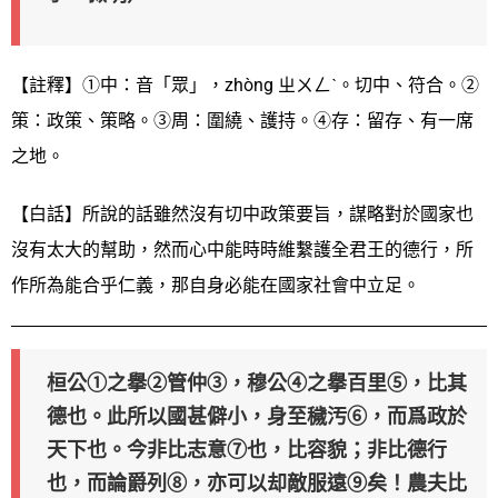
【註釋】①中：音「眾」，zhòng ㄓㄨㄥˋ。切中、符合。②
策：政策、策略。③周：圍繞、護持。④存：留存、有一席
之地。
【白話】所說的話雖然沒有切中政策要旨，謀略對於國家也
沒有太大的幫助，然而心中能時時維繫護全君王的德行，所
作所為能合乎仁義，那自身必能在國家社會中立足。
桓公①之擧②管仲③，穆公④之擧百里⑤，比其
德也。此所以國甚僻小，身至穢汚⑥，而爲政於
天下也。今非比志意⑦也，比容貌；非比德行
也，而論爵列⑧，亦可以却敵服遠⑨矣！農夫比