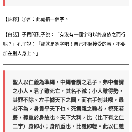
【註釋】①言：此處指一個字。
【白話】子貢問孔子說：「有沒有一個字可以終身依之而行
呢？」孔子說：「那就是恕字吧！自己不願接受的事，不要
加在別人身上。」
聖人以仁義為準繩，中繩者謂之君子，弗中者謂
之小人。君子雖死亡，其名不滅；小人雖得勢，
其罪不除。左手據天下之圖，而右手刎其喉，愚
者不為，身貴乎天下也。死君親之難者，視死若
歸，義重於身故也。天下大利，比（比下有之仁
二字）身即小；身所重也，比義即輕。此以仁義