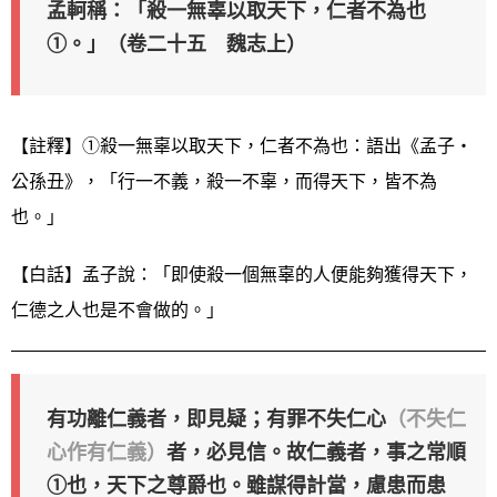
孟軻稱：「殺一無辜以取天下，仁者不為也
①。」（卷二十五 魏志上）
【註釋】①殺一無辜以取天下，仁者不為也：語出《孟子‧
公孫丑》，「行一不義，殺一不辜，而得天下，皆不為
也。」
【白話】孟子說：「即使殺一個無辜的人便能夠獲得天下，
仁德之人也是不會做的。」
有功離仁義者，即見疑；有罪不失仁心
（不失仁
心作有仁義）
者，必見信。故仁義者，事之常順
①也，天下之尊爵也。雖謀得計當，慮患而患