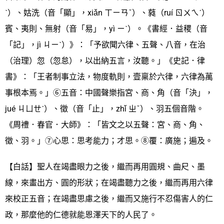
ˋ）、姑洗（音「顯」，xiǎn ㄒㄧㄢˇ）、蕤（ruí ㄖㄨㄟˊ）
賓、夷則、無射（音「易」，yì ㄧˋ）。《書經．益稷（音
「記」，jì ㄐㄧˋ）》：「予欲聞六律、五聲、八音，在治
（治理）忽（忽怠），以出納五言，汝聽。」《史記．律
書》：「王者制事立法，物度軌則，壹稟於六律，六律為萬
事根本焉。」⑥五音：中國聲樂指宮、商、角（音「決」，
jué ㄐㄩㄝˊ）、徵（音「止」，zhǐ ㄓˇ）、羽五個音階。
《周禮．春官．大師》：「皆文之以五聲：宮、商、角、
徵、羽。」⑦心思：思考能力；才思。⑧覆：廣施；遍及。
【白話】聖人在竭盡眼力之後，繼而再用圓規、曲尺、墨
線，來畫出方、圓的形狀；在竭盡聽力之後，繼而再用六律
來校正五音；在竭盡思慮之後，繼而又施行不忍傷害人的仁
政，那麼他的仁德就能恩澤天下的人民了。